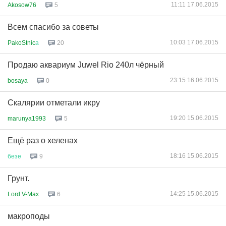
11:11 17.06.2015
Akosow76
5
Всем спасибо за советы
10:03 17.06.2015
PakoStnic
а
20
Продаю аквариум Juwel Rio 240л чёрный
23:15 16.06.2015
bosaya
0
Скалярии отметали икру
19:20 15.06.2015
marunya1993
5
Ещё раз о хеленах
18:16 15.06.2015
безе
9
Грунт.
14:25 15.06.2015
Lord V-Max
6
макроподы