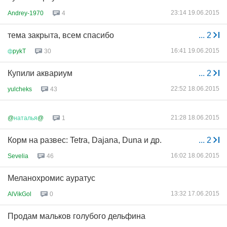
23:14 19.06.2015
Andrey-1970
4
тема закрыта, всем спасибо
...
2
16:41 19.06.2015
ф
pykT
30
Купили аквариум
...
2
22:52 18.06.2015
yulcheks
43
21:28 18.06.2015
@
наталья
@
1
Корм на развес: Tetra, Dajana, Duna и др.
...
2
16:02 18.06.2015
Sevelia
46
Меланохромис ауратус
13:32 17.06.2015
AlVikGol
0
Продам мальков голубого дельфина