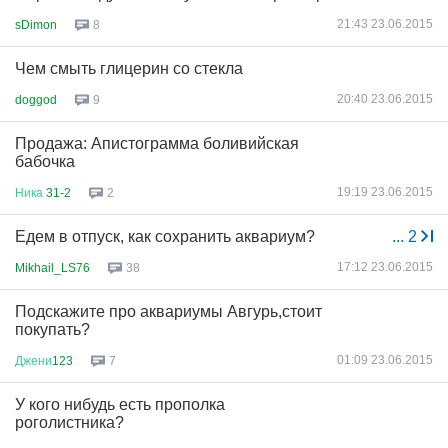
21:43 23.06.2015
sDimon
8
Чем смыть глицерин со стекла
20:40 23.06.2015
doggod
9
Продажа: Апистограмма боливийская
бабочка
19:19 23.06.2015
Ника
31-2
2
Едем в отпуск, как сохранить аквариум?
...
2
17:12 23.06.2015
Mikhail_LS76
38
Подскажите про аквариумы Авгурь,стоит
покупать?
01:09 23.06.2015
Джени
123
7
У кого нибудь есть прополка
роголистника?