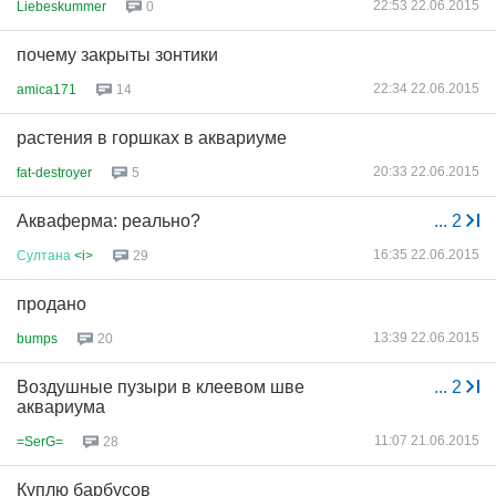
22:53 22.06.2015
Liebeskummer
0
почему закрыты зонтики
22:34 22.06.2015
amica171
14
растения в горшках в аквариуме
20:33 22.06.2015
fat-destroyer
5
Акваферма: реально?
...
2
16:35 22.06.2015
Султана
<i>
29
продано
13:39 22.06.2015
bumps
20
Воздушные пузыри в клеевом шве
...
2
аквариума
11:07 21.06.2015
=SerG=
28
Куплю барбусов