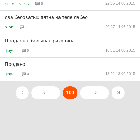
22:06 14.06.2015
kirillkolesnikov
0
два беловатых пятна на теле лабео
20:07 14.06.2015
pilote
2
Продается большая раковина
16:31 14.06.2015
ф
pykT
8
Продано
18:51 13.06.2015
ф
pykT
4
100