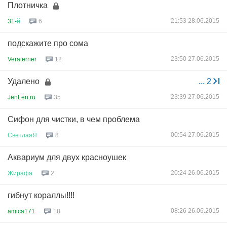
Плотничка
21:53 28.06.2015
31-
й
6
подскажите про сома
23:50 27.06.2015
Veraterrier
12
Удалено
...
2
23:39 27.06.2015
JenLen.ru
35
Сифон для чистки, в чем проблема
00:54 27.06.2015
СветлаяЯ
8
Аквариум для двух красноушек
20:24 26.06.2015
Жирафа
2
гибнут кораллы!!!!
08:26 26.06.2015
amica171
18