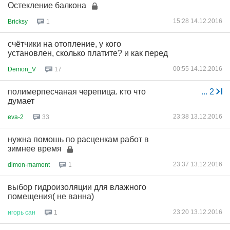
Остекление балкона
15:28 14.12.2016
Bricksy
1
счётчики на отопление, у кого
установлен, сколько платите? и как перед
00:55 14.12.2016
Demon_V
17
полимерпесчаная черепица. кто что
...
2
думает
23:38 13.12.2016
eva-2
33
нужна помошь по расценкам работ в
зимнее время
23:37 13.12.2016
dimon-mamont
1
выбор гидроизоляции для влажного
помещения( не ванна)
23:20 13.12.2016
игорь
сан
1