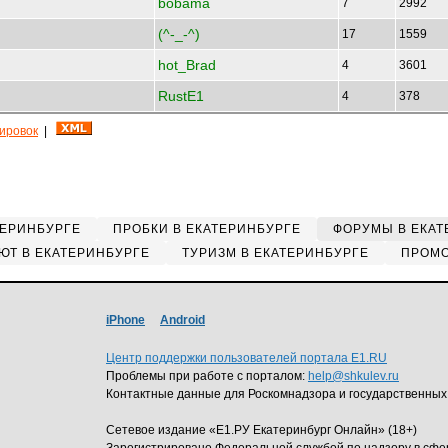
bobama
7
2992
(^-_-^)
17
1559
hot_Brad
4
3601
RustE1
4
378
кировок
|
ТЕРИНБУРГЕ
ПРОБКИ В ЕКАТЕРИНБУРГЕ
ФОРУМЫ В ЕКАТ
ЮТ В ЕКАТЕРИНБУРГЕ
ТУРИЗМ В ЕКАТЕРИНБУРГЕ
ПРОМО
iPhone
Android
Центр поддержки пользователей портала E1.RU
Проблемы при работе с порталом:
help@shkulev.ru
Контактные данные для Роскомнадзора и государственных
Сетевое издание «Е1.РУ Екатеринбург Онлайн» (18+)