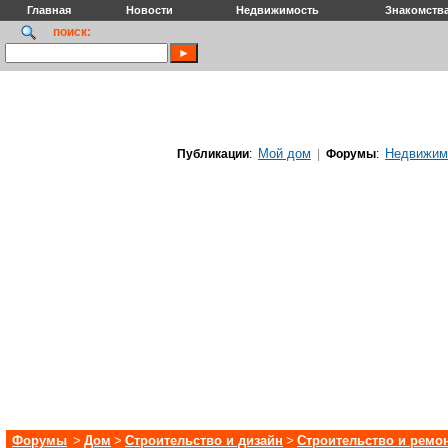
Главная
Новости
Недвижимость
Знакомств
поиск:
Мой дом
Недвижим
Публикации
:
|
Форумы
:
Форумы
>
Дом
>
Строительство и дизайн
>
Строительство и ремо