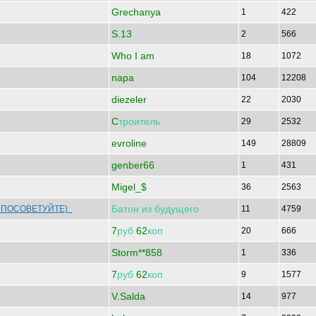
Grechanya
1
422
S.13
2
566
Who I am
18
1072
napa
104
12208
diezeler
22
2030
C
троитель
29
2532
evroline
149
28809
genber66
1
431
Migel_$
36
2563
Батон
из
будущего
, ПОСОВЕТУЙТЕ)
11
4759
7
руб
62
коп
20
666
Storm**858
1
336
7
руб
62
коп
9
1577
V.Salda
14
977