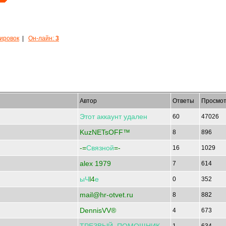
кировок
|
Он-лайн:
3
Автор
Ответы
Просмот
Этот
аккаунт
удален
60
47026
KuzNETsOFF™
8
896
-=
Связной
=-
16
1029
alex 1979
7
614
ыЧ
l4
е
0
352
mail@hr-otvet.ru
8
882
DennisVV®
4
673