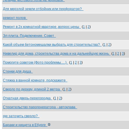
Укладка чистового пола на черновой
Для мерзлой земли отбойник или перфоратор?
ремонт полов
Ремонт в 2х комнатной квартире ,вопрос цены
(
1
|
2
)
Эл плита. Подключение. Совет
Какой объем бетономешалки выбрать для строительства?
(
1
|
2
)
Нивелир для дома, строительства дома и на дальнейшую жизнь
(
1
|
2
|
3
)
Помогите советом (Фото проблемы.....)
(
1
|
2
|
3
)
Стенки для душа
Стяжка в ванной комнате, подскажите
Cверло по дереву, длиной 2 метра
(
1
|
2
)
Откатная дверь-перегородка
(
1
|
2
)
Строительство парогенератора - автоклава
где заточить сверло?
Бараки и нищета в Ебурге