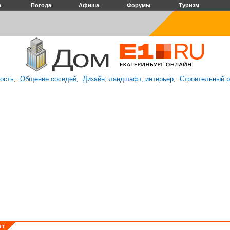
а
Погода
Афиша
Форумы
Туризм
ость
Общение соседей
Дизайн, ландшафт, интерьер
Строительный 
,
,
,
нт