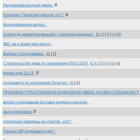
Регулировка входной двери
Геология / Геодезия участка, кто?
Водоснабжение вопрос
созрел до ремонта в ванной с туалетом.(доделал)
(
1
|
2
|
3
|
4
|
5
)
ФБС-ки и Арматура (фото)
Вопрос к плиточникам.
(
1
|
2
)
Строительство дома по технологии НПО СОТА
(
1
|
2
|
3
|
4
|
5
|
6
)
куплю сруб 10-12
подскажите по отоплению Эл.котел
(
1
|
2
)
ПРОДУВАЕТ ПЛАСТИКОВУЮ БАЛКОННУЮ ДВЕРЬ (НУЖЕН СПЕЦИАЛИСТ
вопрос к продавцам бытовых водяных насосов
ищу электриков
утепление скважины на участке - кто?
Панели SIP подскажите где?