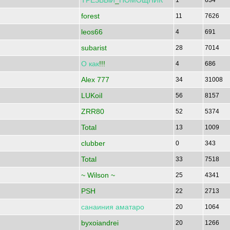
ТРЕЗВЫЙ
_
ПОМОЩНИК
1
634
forest
11
7626
leos66
4
691
subarist
28
7014
О
как
!!!
4
686
Alex 777
34
31008
LUKoiI
56
8157
ZRR80
52
5374
Total
13
1009
clubber
0
343
Total
33
7518
~ Wilson ~
25
4341
PSH
22
2713
санаиния
аматаро
20
1064
byxoiandrei
20
1266