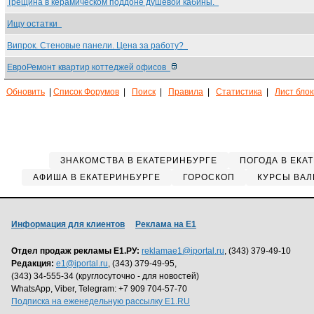
Трещина в керамическом поддоне душевой кабины.
Ищу остатки
Випрок. Стеновые панели. Цена за работу?
ЕвроРемонт квартир коттеджей офисов
Обновить
|
Список Форумов
|
Поиск
|
Правила
|
Статистика
|
Лист бло
ЗНАКОМСТВА В ЕКАТЕРИНБУРГЕ
ПОГОДА В ЕКА
АФИША В ЕКАТЕРИНБУРГЕ
ГОРОСКОП
КУРСЫ ВАЛ
Информация для клиентов
Реклама на Е1
Отдел продаж рекламы Е1.РУ:
reklamae1@iportal.ru
, (343) 379-49-10
Редакция:
e1@iportal.ru
, (343) 379-49-95,
(343) 34-555-34 (круглосуточно - для новостей)
WhatsApp, Viber, Telegram: +7 909 704-57-70
Подписка на еженедельную рассылку E1.RU