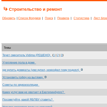
Строительство и ремонт
Обновить
|
Список Форумов
|
Поиск
|
Правила
|
Статистика
|
Лист бло
Темы
Течет смеситель Vidima (РЕШЕНО)
(
1
|
2
|
3
)
Утепление пола в доме
где купить домкраты (уже купил, некрофил тему поднял)
Установить гофру на вытяжку
Советы по звукоизоляции
Каких услуг вам не хватает в Екатеринбурге?
Посоветуйте, какой ЯБПВУ ставить?