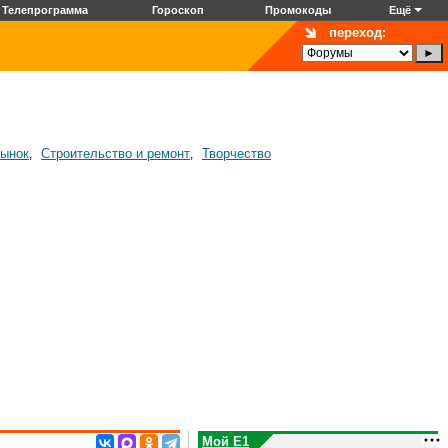
Телепрограмма
Гороскоп
Промокоды
Ещё
переход:
рынок
Строительство и ремонт
Творчество
,
,
Мой E1