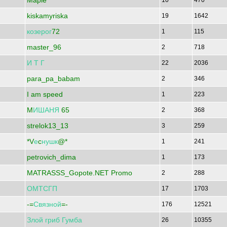
Maple
10
470
kiskamyriska
19
1642
козерог
72
1
115
master_96
2
718
И
Т
Г
22
2036
para_pa_babam
2
346
I am speed
1
223
M
ИШАНЯ
65
2
368
strelok13_13
3
259
*V
е
c
нушк
@*
1
241
petrovich_dima
1
173
MATRASSS_Gopote.NET Promo
2
288
ОМТСГП
17
1703
-=
Связной
=-
176
12521
Злой
гриб
Гумба
26
10355