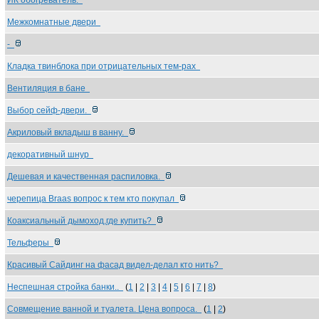
ИК обогреватель.
Межкомнатные двери
-
Кладка твинблока при отрицательных тем-рах
Вентиляция в бане
Выбор сейф-двери.
Акриловый вкладыш в ванну.
декоративный шнур
Дешевая и качественная распиловка.
черепица Braas вопрос к тем кто покупал
Коаксиальный дымоход,где купить?
Тельферы
Красивый Сайдинг на фасад видел-делал кто нить?
Неспешная стройка банки..
(
1
|
2
|
3
|
4
|
5
|
6
|
7
|
8
)
Совмещение ванной и туалета. Цена вопроса.
(
1
|
2
)