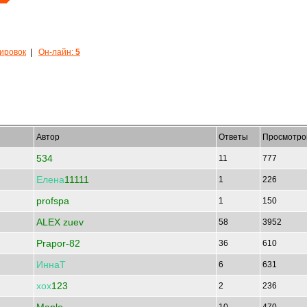
кировок
|
Он-лайн:
5
Автор
Ответы
Просмотро
534
11
777
Елена
11111
1
226
profspa
1
150
ALEX zuev
58
3952
Prapor-82
36
610
ИннаТ
6
631
хох
123
2
236