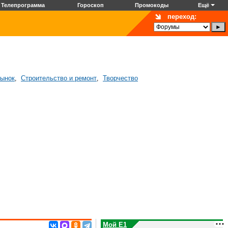
Телепрограмма
Гороскоп
Промокоды
Ещё
переход:
рынок
Строительство и ремонт
Творчество
,
,
Мой E1