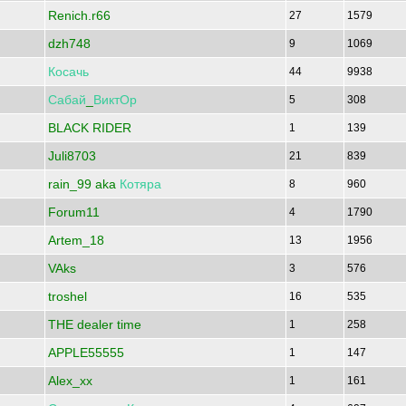
Renich.r66
27
1579
dzh748
9
1069
Косачь
44
9938
Сабай
_
ВиктОр
5
308
BLACK RIDER
1
139
Juli8703
21
839
rain_99 aka
Котяра
8
960
Forum11
4
1790
Artem_18
13
1956
VAks
3
576
troshel
16
535
THE dealer time
1
258
APPLE55555
1
147
Alex_xx
1
161