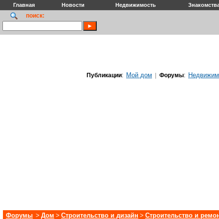
Главная
Новости
Недвижимость
Знакомств
поиск:
Мой дом
Недвижим
Публикации
:
|
Форумы
:
Форумы
>
Дом
>
Строительство и дизайн
>
Строительство и ремо