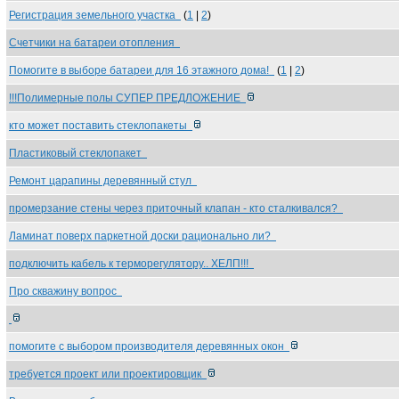
Регистрация земельного участка
(
1
|
2
)
Счетчики на батареи отопления
Помогите в выборе батареи для 16 этажного дома!
(
1
|
2
)
!!!Полимерные полы СУПЕР ПРЕДЛОЖЕНИЕ
кто может поставить стеклопакеты
Пластиковый стеклопакет
Ремонт царапины деревянный стул
промерзание стены через приточный клапан - кто сталкивался?
Ламинат поверх паркетной доски рационально ли?
подключить кабель к терморегулятору.. ХЕЛП!!!
Про скважину вопрос
помогите с выбором производителя деревянных окон
требуется проект или проектировщик