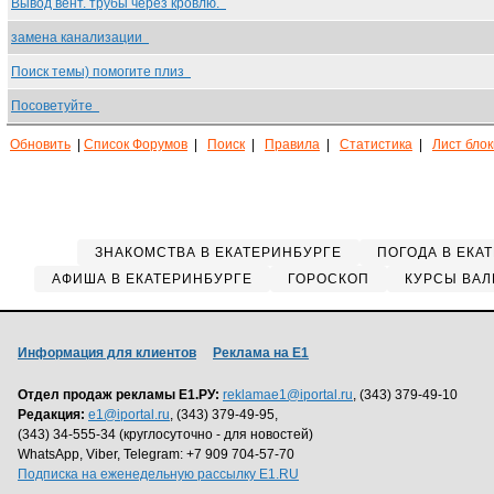
Вывод вент. трубы через кровлю.
замена канализации
Поиск темы) помогите плиз
Посоветуйте
Обновить
|
Список Форумов
|
Поиск
|
Правила
|
Статистика
|
Лист бло
ЗНАКОМСТВА В ЕКАТЕРИНБУРГЕ
ПОГОДА В ЕКА
АФИША В ЕКАТЕРИНБУРГЕ
ГОРОСКОП
КУРСЫ ВАЛ
Информация для клиентов
Реклама на Е1
Отдел продаж рекламы Е1.РУ:
reklamae1@iportal.ru
, (343) 379-49-10
Редакция:
e1@iportal.ru
, (343) 379-49-95,
(343) 34-555-34 (круглосуточно - для новостей)
WhatsApp, Viber, Telegram: +7 909 704-57-70
Подписка на еженедельную рассылку E1.RU