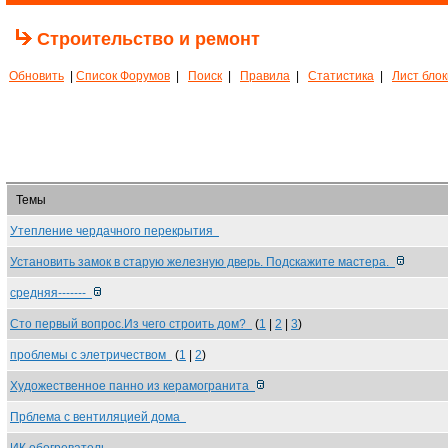
Строительство и ремонт
Обновить
|
Список Форумов
|
Поиск
|
Правила
|
Статистика
|
Лист бло
Темы
Утепление чердачного перекрытия
Установить замок в старую железную дверь. Подскажите мастера.
средняя-------
Сто первый вопрос.Из чего строить дом?
(
1
|
2
|
3
)
проблемы с элетричеством
(
1
|
2
)
Художественное панно из керамогранита
Прблема с вентиляцией дома