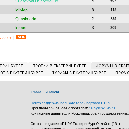
Снегоходы
в
Косулино
4
607
lollylop
8
448
Quasimodo
2
235
lonani
3
309
кировок
|
ТЕРИНБУРГЕ
ПРОБКИ В ЕКАТЕРИНБУРГЕ
ФОРУМЫ В ЕКАТ
ЮТ В ЕКАТЕРИНБУРГЕ
ТУРИЗМ В ЕКАТЕРИНБУРГЕ
ПРОМО
iPhone
Android
Центр поддержки пользователей портала E1.RU
Проблемы при работе с порталом:
help@shkulev.ru
Контактные данные для Роскомнадзора и государственных
Сетевое издание «Е1.РУ Екатеринбург Онлайн» (18+)