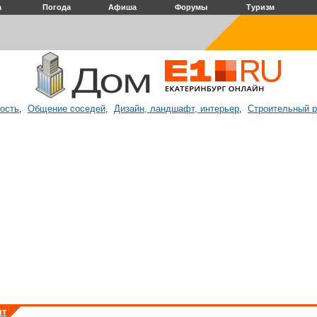
а
Погода
Афиша
Форумы
Туризм
ость
Общение соседей
Дизайн, ландшафт, интерьер
Строительный 
,
,
,
нт