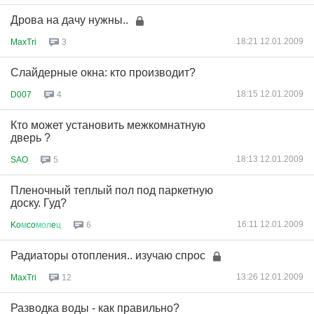
Дрова на дачу нужны..
18:21 12.01.2009
MaxTri
3
Слайдерные окна: кто производит?
18:15 12.01.2009
D007
4
Кто может установить межкомнатную
дверь ?
18:13 12.01.2009
SAO
5
Пленочный теплый пол под паркетную
доску. Гуд?
16:11 12.01.2009
Ko
м
co
мол
e
ц
6
Радиаторы отопления.. изучаю спрос
13:26 12.01.2009
MaxTri
12
Разводка воды - как правильно?