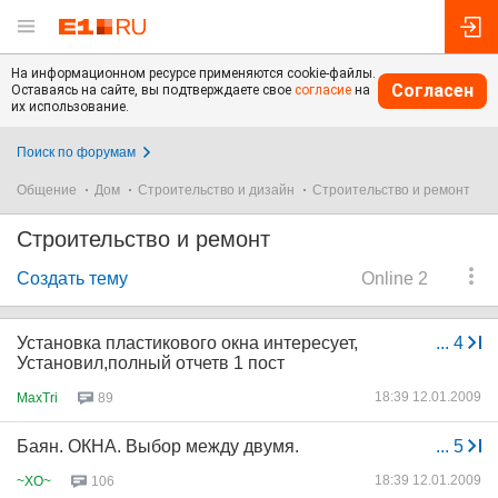
На информационном ресурсе применяются cookie-файлы.
Согласен
Оставаясь на сайте, вы подтверждаете свое
согласие
на
их использование.
Поиск по форумам
Общение
Дом
Строительство и дизайн
Строительство и ремонт
Строительство и ремонт
Создать тему
Online 2
Установка пластикового окна интересует,
...
4
Установил,полный отчетв 1 пост
18:39 12.01.2009
MaxTri
89
Баян. ОКНА. Выбор между двумя.
...
5
18:39 12.01.2009
~XO~
106