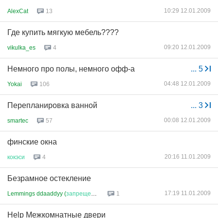
10:29 12.01.2009
AlexCat
13
Где купить мягкую мебель????
09:20 12.01.2009
vikulka_es
4
Немного про полы, немного офф-а
...
5
04:48 12.01.2009
Yokai
106
Перепланировка ванной
...
3
00:08 12.01.2009
smartec
57
финские окна
20:16 11.01.2009
кокэси
4
Безрамное остекление
17:19 11.01.2009
Lemmings ddaaddyy (
запрещено
в
...
1
Help Межкомнатные двери