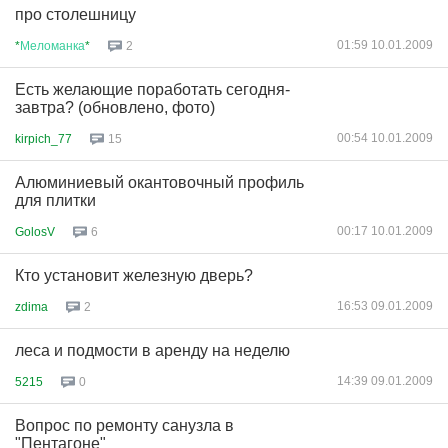
про столешницу
01:59 10.01.2009
*
Меломанка
*
2
Есть желающие поработать сегодня-
завтра? (обновлено, фото)
00:54 10.01.2009
kirpich_77
15
Алюминиевый окантовочный профиль
для плитки
00:17 10.01.2009
GolosV
6
Кто установит железную дверь?
16:53 09.01.2009
zdima
2
леса и подмости в аренду на неделю
14:39 09.01.2009
5215
0
Вопрос по ремонту санузла в
"Пентагоне"