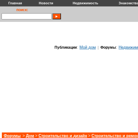
Главная
Новости
Недвижимость
Знакомств
поиск:
Мой дом
Недвижим
Публикации
:
|
Форумы
:
Форумы
>
Дом
>
Строительство и дизайн
>
Строительство и ремо