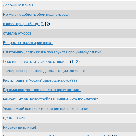
Дорожные плиты
Не могу подобрать обои под покраску
вопрос про ротбанд
(
1
|
2
)
отделка откосов
Вопрос по проектированию
Плиточники, подскажите пожалуйста про укладку плитки.
Оцилиндровка, кризис и иже с ними...
(
1
|
2
)
Экспертиза проектной документации .лвс и СКС
Как исправить "косяки" замерщика окон???
Правильная установка полотенцесушителя
Ремонт 1-комн. новостройки в Пышме - кто возьмется?
Уважаемые! поговорите со мной про пол в гараже
Цены на жби
Рисунок на плитке!