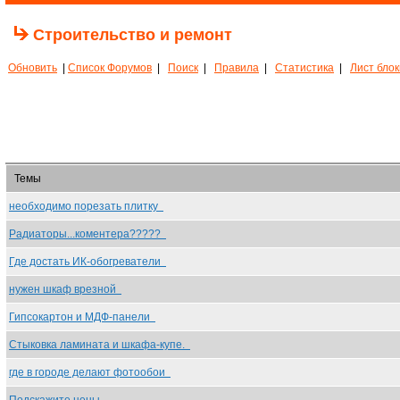
Строительство и ремонт
Обновить
|
Список Форумов
|
Поиск
|
Правила
|
Статистика
|
Лист бло
Темы
необходимо порезать плитку
Радиаторы...коментера?????
Где достать ИК-обогреватели
нужен шкаф врезной
Гипсокартон и МДФ-панели
Стыковка ламината и шкафа-купе.
где в городе делают фотообои