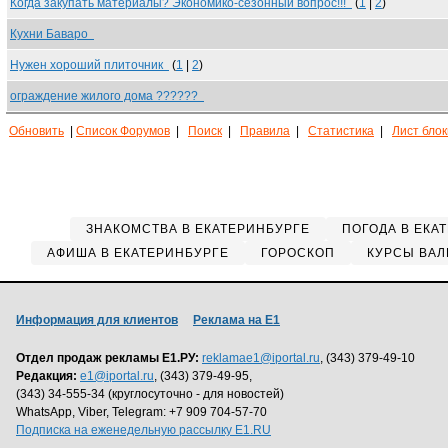
Когда закупать материалы? Экономико-сезонный вопрос!!!
(
1
|
2
)
Кухни Баваро
Нужен хороший плиточник
(
1
|
2
)
ограждение жилого дома ??????
Обновить
|
Список Форумов
|
Поиск
|
Правила
|
Статистика
|
Лист бло
ЗНАКОМСТВА В ЕКАТЕРИНБУРГЕ
ПОГОДА В ЕКА
АФИША В ЕКАТЕРИНБУРГЕ
ГОРОСКОП
КУРСЫ ВАЛ
Информация для клиентов
Реклама на Е1
Отдел продаж рекламы Е1.РУ:
reklamae1@iportal.ru
, (343) 379-49-10
Редакция:
e1@iportal.ru
, (343) 379-49-95,
(343) 34-555-34 (круглосуточно - для новостей)
WhatsApp, Viber, Telegram: +7 909 704-57-70
Подписка на еженедельную рассылку E1.RU