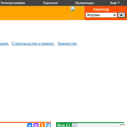
Телепрограмма
Гороскоп
Промокоды
Ещё
переход:
рынок
Строительство и ремонт
Творчество
,
,
Мой E1