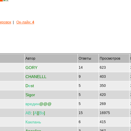
кировок
|
Он-лайн:
4
Автор
Ответы
Просмотров
GORY
14
623
CHANELLL
9
403
D
е
st
5
350
Sigor
5
420
вредин
@@@
5
269
АВ
: [
А
][
Вэ
]
15
16975
Каклань
6
415