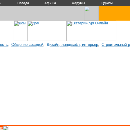
а
Погода
Афиша
Форумы
Туризм
ость
Общение соседей
Дизайн, ландшафт, интерьер
Строительный 
,
,
,
нт