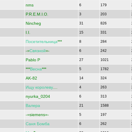
nms
6
179
P.R.E.M.I.O.
3
203
Nincheg
31
826
I.I.
15
331
Посетительница
***
8
284
-=
Связной
=-
6
242
Pablo P
27
1021
***
Весна
***
5
1782
AK-82
14
324
Ищу
королеву
....
4
263
nyurka_0204
6
313
Валера
21
1588
-=siemens=-
5
197
Саня
Бомба
6
262