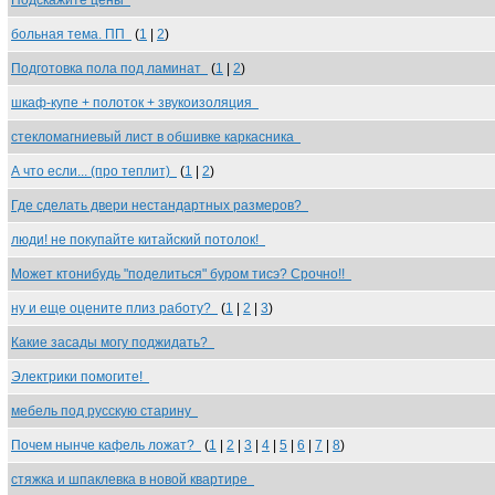
Подскажите цены
больная тема. ПП
(
1
|
2
)
Подготовка пола под ламинат
(
1
|
2
)
шкаф-купе + полоток + звукоизоляция
стекломагниевый лист в обшивке каркасника
А что если... (про теплит)
(
1
|
2
)
Где сделать двери нестандартных размеров?
люди! не покупайте китайский потолок!
Может ктонибудь "поделиться" буром тисэ? Срочно!!
ну и еще оцените плиз работу?
(
1
|
2
|
3
)
Какие засады могу поджидать?
Электрики помогите!
мебель под русскую старину
Почем нынче кафель ложат?
(
1
|
2
|
3
|
4
|
5
|
6
|
7
|
8
)
стяжка и шпаклевка в новой квартире