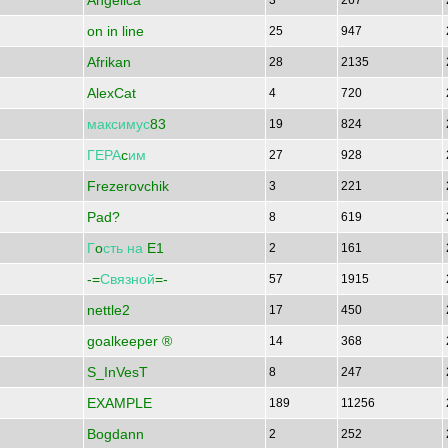
Angelica
3
267
on in line
25
947
Afrikan
28
2135
AlexCat
4
720
максимус
83
19
824
ГЕРА
c
им
27
928
Frezerovchik
3
221
Pad?
8
619
Г
o
сть
на
E1
2
161
-=
Связной
=-
57
1915
nettle2
17
450
goalkeeper ®
14
368
S_InVesT
8
247
EXAMPLE
189
11256
Bogdann
2
252