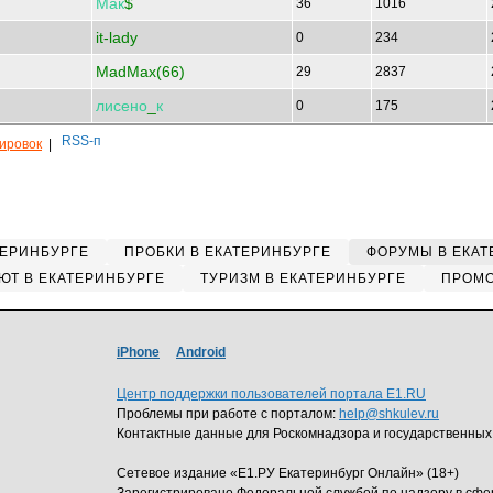
Мак
$
36
1016
it-lady
0
234
MadMax(66)
29
2837
лисено
_
к
0
175
кировок
|
ТЕРИНБУРГЕ
ПРОБКИ В ЕКАТЕРИНБУРГЕ
ФОРУМЫ В ЕКАТ
ЮТ В ЕКАТЕРИНБУРГЕ
ТУРИЗМ В ЕКАТЕРИНБУРГЕ
ПРОМО
iPhone
Android
Центр поддержки пользователей портала E1.RU
Проблемы при работе с порталом:
help@shkulev.ru
Контактные данные для Роскомнадзора и государственных
Сетевое издание «Е1.РУ Екатеринбург Онлайн» (18+)