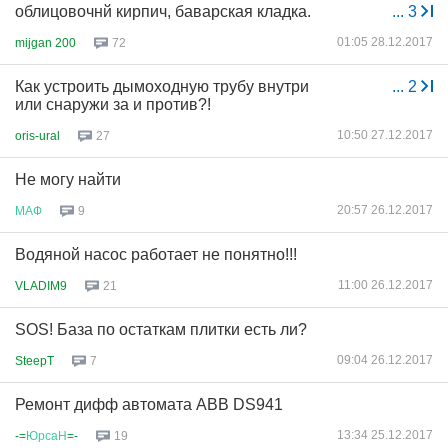
облицовочнй кирпич, баварская кладка.
...
3
01:05 28.12.2017
mijgan 200
72
Как устроить дымоходную трубу внутри
...
2
или снаружи за и против?!
10:50 27.12.2017
oris-ural
27
Не могу найти
20:57 26.12.2017
МАФ
9
Водяной насос работает не понятно!!!
11:00 26.12.2017
VLADIM9
21
SOS! База по остаткам плитки есть ли?
09:04 26.12.2017
SteepT
7
Ремонт дифф автомата ABB DS941
13:34 25.12.2017
-=
ЮрсаН
=-
19