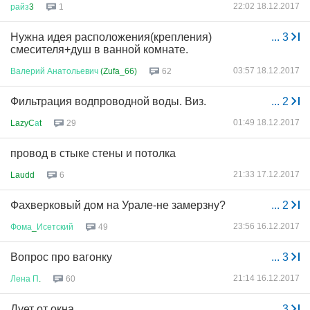
22:02 18.12.2017
райз
3
1
Нужна идея расположения(крепления)
...
3
смесителя+душ в ванной комнате.
03:57 18.12.2017
Валерий
Анатольевич
(Zufa_66)
62
Фильтрация водпроводной воды. Виз.
...
2
01:49 18.12.2017
LazyC
а
t
29
провод в стыке стены и потолка
21:33 17.12.2017
Laudd
6
Фахверковый дом на Урале-не замерзну?
...
2
23:56 16.12.2017
Фома
_
Исетский
49
Вопрос про вагонку
...
3
21:14 16.12.2017
Лена
П
.
60
Дует от окна
...
3