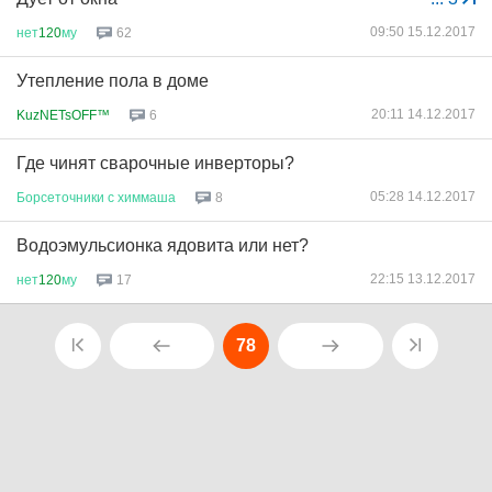
09:50 15.12.2017
нет
120
му
62
Утепление пола в доме
20:11 14.12.2017
KuzNETsOFF™
6
Где чинят сварочные инверторы?
05:28 14.12.2017
Борсеточники
с
химмаша
8
Водоэмульсионка ядовита или нет?
22:15 13.12.2017
нет
120
му
17
78