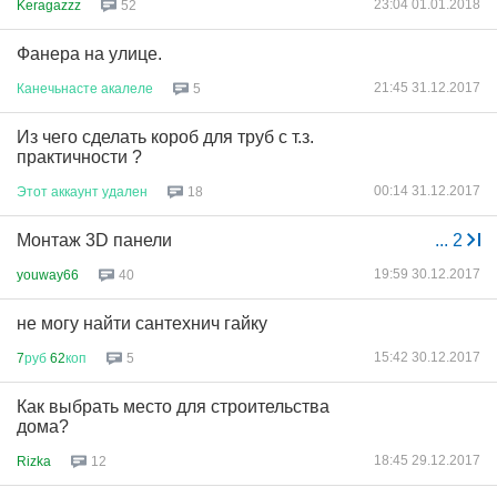
23:04 01.01.2018
Keragazzz
52
Фанера на улице.
21:45 31.12.2017
Канечьнасте
акалеле
5
Из чего сделать короб для труб с т.з.
практичности ?
00:14 31.12.2017
Этот
аккаунт
удален
18
Монтаж 3D панели
...
2
19:59 30.12.2017
youway66
40
не могу найти сантехнич гайку
15:42 30.12.2017
7
руб
62
коп
5
Как выбрать место для строительства
дома?
18:45 29.12.2017
Rizka
12