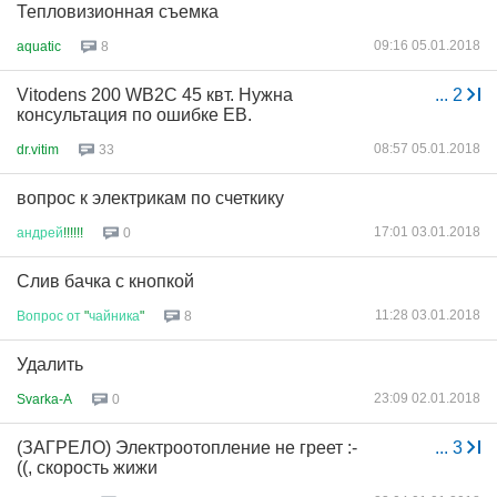
Тепловизионная съемка
09:16 05.01.2018
aquatic
8
Vitodens 200 WB2C 45 квт. Нужна
...
2
консультация по ошибке EB.
08:57 05.01.2018
dr.vitim
33
вопрос к электрикам по счеткику
17:01 03.01.2018
андрей
!!!!!!
0
Слив бачка с кнопкой
11:28 03.01.2018
Вопрос
от
"
чайника
"
8
Удалить
23:09 02.01.2018
Svarka-A
0
(ЗАГРЕЛО) Электроотопление не греет :-
...
3
((, скорость жижи