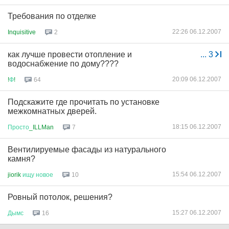
Требования по отделке
22:26 06.12.2007
Inquisitive
2
как лучше провести отопление и
...
3
водоснабжение по дому????
20:09 06.12.2007
!
Ф
!
64
Подскажите где прочитать по установке
межкомнатных дверей.
18:15 06.12.2007
Просто
_ILLMan
7
Вентилируемые фасады из натурального
камня?
15:54 06.12.2007
jiorik
ищу
новое
10
Ровный потолок, решения?
15:27 06.12.2007
Дымс
16