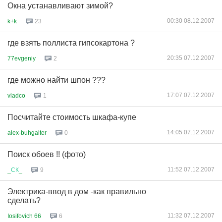
Окна устанавливают зимой?
00:30 08.12.2007
k+k
23
где взять поллиста гипсокартона ?
20:35 07.12.2007
77evgeniy
2
где можно найти шпон ???
17:07 07.12.2007
vladco
1
Посчитайте стоимость шкафа-купе
14:05 07.12.2007
alex-buhgalter
0
Поиск обоев !! (фото)
11:52 07.12.2007
_
СК
_
9
Электрика-ввод в дом -как правильно
сделать?
11:32 07.12.2007
Iosifovich 66
6