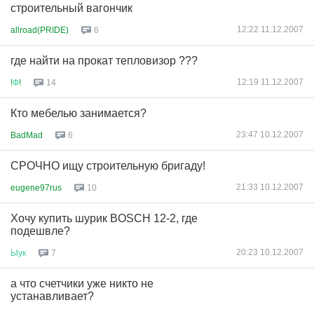
строительный вагончик
12:22 11.12.2007
allroad(PRIDE)
6
где найти на прокат тепловизор ???
12:19 11.12.2007
!
Ф
!
14
Кто мебелью занимается?
23:47 10.12.2007
BadMad
6
СРОЧНО ищу строительную бригаду!
21:33 10.12.2007
eugene97rus
10
Хочу купить шурик BOSCH 12-2, где
подешвле?
20:23 10.12.2007
Ыук
7
а что счетчики уже никто не
устанавливает?