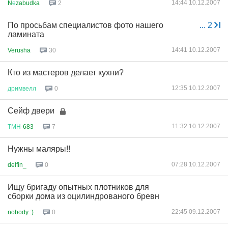
14:44 10.12.2007
N
е
zabudka
2
По просьбам специалистов фото нашего
...
2
ламината
14:41 10.12.2007
Verusha
30
Кто из мастеров делает кухни?
12:35 10.12.2007
дримвелл
0
Сейф двери
11:32 10.12.2007
ТМН
-683
7
Нужны маляры!!
07:28 10.12.2007
delfin_
0
Ищу бригаду опытных плотников для
сборки дома из оцилиндрованого бревн
22:45 09.12.2007
nobody :)
0