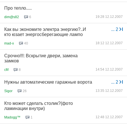
Про тепло.....
19:28 12.12.2007
dim@s82
6
Как вы экономите электра энергию?..И
...
2
кто юзает энергосберегающие лампо
18:12 12.12.2007
mad-x
40
Срочно!!!: Вскрытие двери, замена
замков
14:54 12.12.2007
cfif
8
Нужны автоматические гаражные ворота
...
2
13:35 12.12.2007
Sigor
26
Кто может сделать столик?(фото
ламинации внутри)
12:48 12.12.2007
Madogg™
1