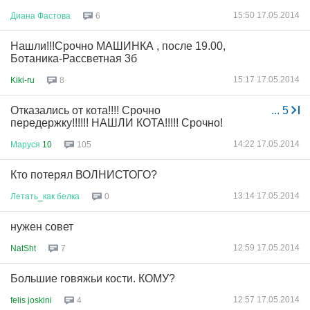
15:50 17.05.2014
Диана
Фастова
6
Нашли!!!Срочно МАШИНКА , после 19.00,
Ботаника-Рассветная 3б
15:17 17.05.2014
Kiki-ru
8
Отказались от кота!!!! Срочно
...
5
передержку!!!!!! НАШЛИ КОТА!!!!! Срочно!
14:22 17.05.2014
Маруся
10
105
Кто потерял ВОЛНИСТОГО?
13:14 17.05.2014
Летать
_
как
белка
0
нужен совет
12:59 17.05.2014
NatSht
7
Большие говяжьи кости. КОМУ?
12:57 17.05.2014
felis joskini
4