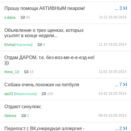
Прошу помощи АКТИВНЫМ пиаром!
...
3
11:11 16.05.2014
s-dana
55
Объявление о трех щенках, которых
усыпят в конце недели...
11:10 16.05.2014
Elvina(
Черничка
)
4
Отдам ДАРОМ, т.е. без-воз-ме-е-е-езд-но!
)))
11:02 16.05.2014
Iness_13
16
Собака очень похожая на питбуля
...
7
10:42 16.05.2014
qw22 (
Марисолька
)
155
Отдают синулокс
09:43 16.05.2014
Gelioss
0
Перепост с ВК,очередная аллергия -
...
2