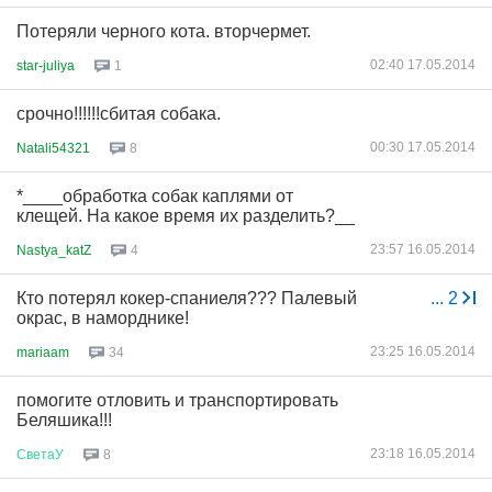
Потеряли черного кота. вторчермет.
02:40 17.05.2014
star-juliya
1
срочно!!!!!!сбитая собака.
00:30 17.05.2014
Natali54321
8
*____обработка собак каплями от
клещей. На какое время их разделить?__
23:57 16.05.2014
Nastya_katZ
4
Кто потерял кокер-спаниеля??? Палевый
...
2
окрас, в наморднике!
23:25 16.05.2014
mariaam
34
помогите отловить и транспортировать
Беляшика!!!
23:18 16.05.2014
СветаУ
8