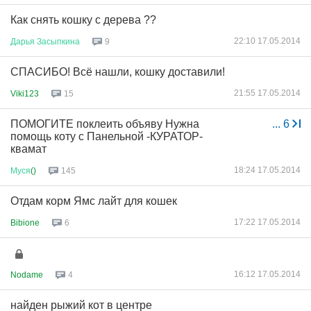
Как снять кошку с дерева ??
22:10 17.05.2014
Дарья
Засыпкина
9
СПАСИБО! Всё нашли, кошку доставили!
21:55 17.05.2014
Viki123
15
ПОМОГИТЕ поклеить объяву Нужна
...
6
помощь коту с Панельной -КУРАТОР-
квамат
18:24 17.05.2014
Муся
()
145
Отдам корм Ямс лайт для кошек
17:22 17.05.2014
Bibione
6
16:12 17.05.2014
Nodame
4
найден рыжий кот в центре