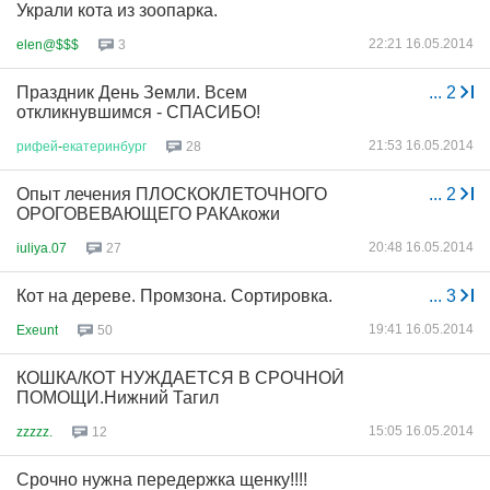
Украли кота из зоопарка.
22:21 16.05.2014
elen@$$$
3
Праздник День Земли. Всем
...
2
откликнувшимся - СПАСИБО!
21:53 16.05.2014
рифей
-
екатеринбург
28
Опыт лечения ПЛОСКОКЛЕТОЧНОГО
...
2
ОРОГОВЕВАЮЩЕГО РАКАкожи
20:48 16.05.2014
iuliya.07
27
Кот на дереве. Промзона. Сортировка.
...
3
19:41 16.05.2014
Exeunt
50
КОШКА/КОТ НУЖДАЕТСЯ В СРОЧНОЙ
ПОМОЩИ.Нижний Тагил
15:05 16.05.2014
zzzzz.
12
Срочно нужна передержка щенку!!!!