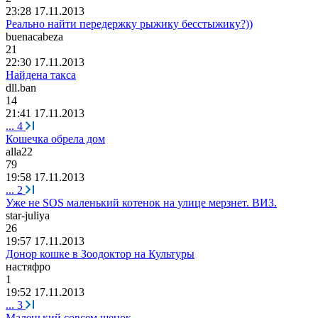
23:28 17.11.2013
Реально найти передержку рыжику бесстыжику?))
buenacabeza
21
22:30 17.11.2013
Найдена такса
dll.ban
14
21:41 17.11.2013
...
4
Кошечка обрела дом
alla22
79
19:58 17.11.2013
...
2
Уже не SOS маленький котенок на улице мерзнет. ВИЗ.
star-juliya
26
19:57 17.11.2013
Донор кошке в Зоодоктор на Культуры
настяфро
1
19:52 17.11.2013
...
3
Маленький совсем щенок