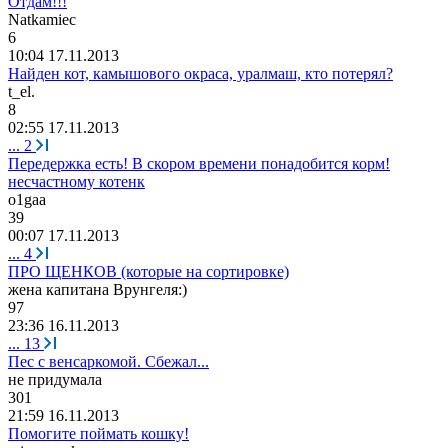
Отдам!!!
Natkamiec
6
10:04 17.11.2013
Найден кот, камышового окраса, уралмаш, кто потерял?
t_el.
8
02:55 17.11.2013
...
2
Передержка есть! В скором времени понадобится корм!
несчастному котенк
o1gaa
39
00:07 17.11.2013
...
4
ПРО ЩЕНКОВ (которые на сортировке)
жена
капитана
Врунгеля
:)
97
23:36 16.11.2013
...
13
Пес с венсаркомой. Сбежал...
не
придумала
301
21:59 16.11.2013
Помогите поймать кошку!