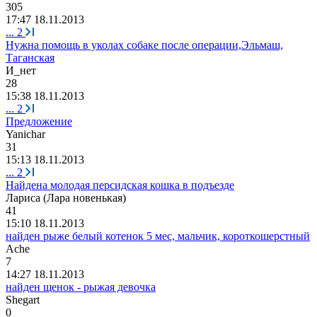
305
17:47 18.11.2013
...
2
Нужна помощь в уколах собаке после операции,Эльмаш,
Таганская
И
_
нет
28
15:38 18.11.2013
...
2
Предложение
Yanichar
31
15:13 18.11.2013
...
2
Найдена молодая персидская кошка в подъезде
Лариса
(
Лара
новенькая
)
41
15:10 18.11.2013
найден рыже белый котенок 5 мес, мальчик, короткошерстный
Ache
7
14:27 18.11.2013
найден щенок - рыжая девочка
Shegart
0