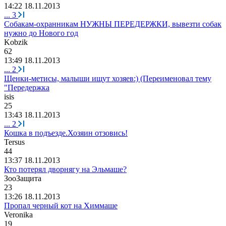
14:22 18.11.2013
...
3
Собакам-охранникам НУЖНЫ ПЕРЕДЕРЖКИ, вывезти собак
нужно до Нового год
Kobzik
62
13:49 18.11.2013
...
2
Щенки-метисы, малыши ищут хозяев:) (Переименовал тему
"Передержка
isis
25
13:43 18.11.2013
...
2
Кошка в подъезде.Хозяин отзовись!
Tersus
44
13:37 18.11.2013
Кто потерял дворнягу на Эльмаше?
ЗооЗащита
23
13:26 18.11.2013
Пропал черный кот на Химмаше
Veronika
19