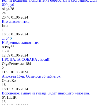
Кот из подъезда, помогите на обработки и кастрацию. Долг -
600 руб
o1ga-28
24
20:40 01.06.2024
Кто спасает птиц
lona
1
18:53 01.06.2024
...
64
Найденные животные.
oseny**
1594
12:39 01.06.2024
ПРОПАЛА СОБАКА Люся!!!
OlgaPetrovaaaa184
2
11:51 01.06.2024
Апоквел 16мг. Осталось 35 таблеток
ОльгаКо
16
18:13 31.05.2024
Вороненок выпал из гнезда. Ждёт знающего человека.
SVITLIK
13