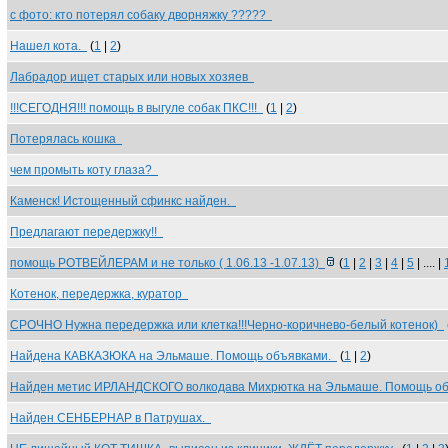
с фото: кто потерял собаку дворняжку ?????
Нашел кота.
(
1
|
2
)
Лабрадор ищет старых или новых хозяев
!!!СЕГОДНЯ!!! помощь в выгуле собак ПКС!!!
(
1
|
2
)
Потерялась кошка
чем промыть коту глаза?
Каменск! Истощенный сфинкс найден.
Предлагают передержку!!
помощь РОТВЕЙЛЕРАМ и не только ( 1.06.13 -1.07.13)
(
1
|
2
|
3
|
4
|
5
| .... |
Котенок, передержка, куратор
СРОЧНО Нужна передержка или клетка!!!Черно-коричнево-белый котенок)
Найдена КАВКАЗЮКА на Эльмаше. Помощь объявками.
(
1
|
2
)
Найден метис ИРЛАНДСКОГО волкодава Михрютка на Эльмаше. Помощь о
Найден СЕНБЕРНАР в Патрушах.