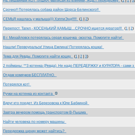
НЕ лишайный КОТ ТИШКА -выписан из клиники, ЖДЁТ передержку
(
1
|
2
|
3
Срочно!! Потерялась собака район Щорса-Белинского!!
СЕМЬЯ нашлась у малыша))) ХэппиЭнд!!!!!
(
1
|
2
)
Перепост. Тагил - КОСЕНЬКИЙ КАМЫШ....СРОЧНО ищется куратор!!!
(
1
|
2
)
В г. Михайловск потерялась серая кошечка -экзотка. Помогите найти!
Нашли! Первоуральск! Улица Емлина! Потерялась кошка!
Тема для Ревды. Помогите найти кошку.
(
1
|
2
|
3
)
2 пойманы: **3 котенка (Ревда). Не надо ПЕРЕДЕРЖКУ и КУРАТОРА - сами 
Отдам хомячков БЕСПЛАТНО.
Потерялся кот!
Ручки на котенка из контакта
Вдруг кто поедет. Из Березовска к Юле Бабкиной
Завтра вечером помощь транспортом В-Пышма
Найти человека по номеру машины
Передержка щенку может найтись?