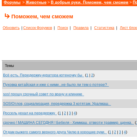
Форумы
>
Животные
>
В добрые руки. Поможем, чем сможем
>
П
Поможем, чем сможем
Обновить
|
Список Форумов
|
Поиск
|
Правила
|
Статистика
|
Лист бло
Темы
Всё есть. Передержку-куратора котеночку бы
(
1
|
2
)
Пуховка китайская и иже с ними...не было ли тем о потере?
sos! прошу срочный совет по врачу и клинике
SOS!Отлов, социализация, передержка 3 котятам. Уралмаш.
Россель уехал на передержку
(
1
|
2
|
3
|
4
)
срочно ! МАШИНА СЕГОДНЯ ! Бебеля - Химмаш. отвезти травмир. щенка.
(
Отдам рыжего самого верного друга Чилю в хорошие руки.
(
1
|
2
|
3
|
4
)