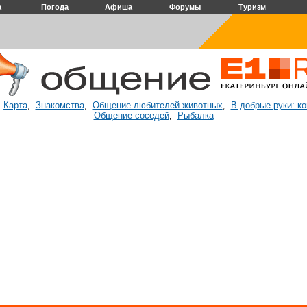
а
Погода
Афиша
Форумы
Туризм
Карта
Знакомства
Общение любителей животных
В добрые руки: к
:
,
,
,
Общение соседей
Рыбалка
,