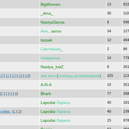
BigWomen
13
82
_dma_
30
11
NastyaSavva
6
59
Аня
...serov
34
12
tarpak
12
49
Светланка
_
2
86
токаренок
.
14
77
Nastya_katZ
8
26
зая
моя
(
помощь
ротвейлерам
)
10
|
11
|
12
|
13
|
14
)
325
11
A-N-A
10
35
$hark
(
1
|
2
|
3
|
4
)
77
26
Lapodai
Лариса
40
18
Lapodai
Лариса
бъявка
(
1
|
2
)
40
23
Lapodai
Лариса
15
97