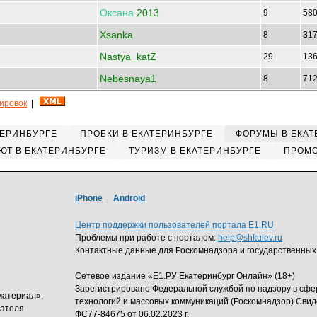
Оксана
2013
9
58
Xsanka
8
31
Nastya_katZ
29
13
Nebesnaya1
8
71
кировок
|
ТЕРИНБУРГЕ
ПРОБКИ В ЕКАТЕРИНБУРГЕ
ФОРУМЫ В ЕКАТ
ЮТ В ЕКАТЕРИНБУРГЕ
ТУРИЗМ В ЕКАТЕРИНБУРГЕ
ПРОМО
iPhone
Android
Центр поддержки пользователей портала E1.RU
Проблемы при работе с порталом:
help@shkulev.ru
Контактные данные для Роскомнадзора и государственных
Сетевое издание «Е1.РУ Екатеринбург Онлайн» (18+)
Зарегистрировано Федеральной службой по надзору в сф
материал»,
технологий и массовых коммуникаций (Роскомнадзор) Свид
дателя
ФС77-84675 от 06.02.2023 г.