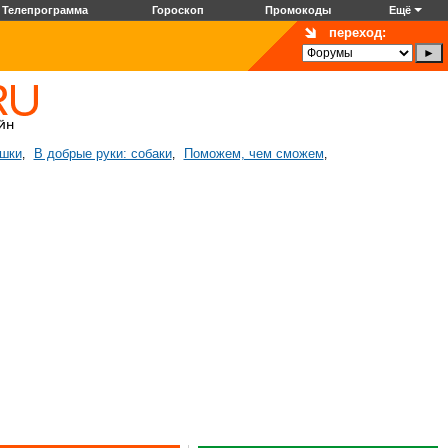
Телепрограмма
Гороскоп
Промокоды
Ещё
переход:
ошки
В добрые руки: собаки
Поможем, чем сможем
,
,
,