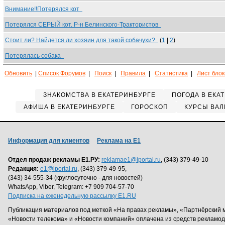
Внимание!!Потерялся кот
Потерялся СЕРЫЙ кот. Р-н Белинского-Трактористов
Стоит ли? Найдется ли хозяин для такой собачухи?
(
1
|
2
)
Потерялась собака
Обновить
|
Список Форумов
|
Поиск
|
Правила
|
Статистика
|
Лист бло
ЗНАКОМСТВА В ЕКАТЕРИНБУРГЕ
ПОГОДА В ЕКА
АФИША В ЕКАТЕРИНБУРГЕ
ГОРОСКОП
КУРСЫ ВАЛ
Информация для клиентов
Реклама на Е1
Отдел продаж рекламы Е1.РУ:
reklamae1@iportal.ru
, (343) 379-49-10
Редакция:
e1@iportal.ru
, (343) 379-49-95,
(343) 34-555-34 (круглосуточно - для новостей)
WhatsApp, Viber, Telegram: +7 909 704-57-70
Подписка на еженедельную рассылку E1.RU
Публикация материалов под меткой «На правах рекламы», «Партнёрский 
«Новости телекома» и «Новости компаний» оплачена из средств рекламо