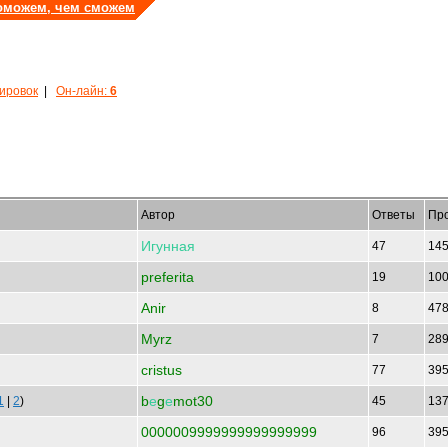
оможем, чем сможем
кировок
|
Он-лайн:
6
Автор
Ответы
Пр
Игунная
47
14
preferita
19
10
Anir
8
47
Myrz
7
28
cristus
77
39
b
е
g
е
mot30
1
|
2
)
45
13
0000009999999999999999
96
39