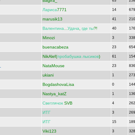
Bagira_
)
63
25
Лариса
7771
14
67
marusik13
41
21
Валентина
...
Удача
,
где
ты
?!
40
17
Minozi
3
33
buenacabeza
23
65
NikAlef(
пробабушка
лысиков
)
61
15
NataMouse
з
23
83
ukiani
1
27
BogdashovaLisa
0
14
Nastya_katZ
1
13
Светлячок
SVB
4
26
ИТГ
3
26
ИТГ
15
18
Viki123
3
32