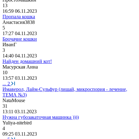
13
16:59 06.11.2023
Пропала кошка
Анастасия
3838
5
17:27 04.11.2023
Брочачие кошки
ИванГ
3
14:40 04.11.2023
Найден домашний кот!
Масурская
Анна
10
13:57 03.11.2023
...
2
Имаверол, Лайм-Сульфур (лишай, микроспория - лечение,
ТЕМА №3)
NataMouse
31
13:11 03.11.2023
Нужна губозакаточная машинка ))))
Yuliya-nitebird
4
09:25 03.11.2023