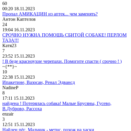
60
00:20 18.11.2023
Пропал АМИКАЦИН из аптек... чем заменять?
Антон
Каптелов
24
19:04 16.11.2023
СРОЧНО НУЖНА ПОМОЩЬ СБИТОЙ СОБАКЕ! ПЕРЛОМ
ТАЗА!!!
Катя
23
7
23:52 15.11.2023
! В беде красноухие черепахи. Помогите спасти ( срочно ! )
~{**}~
10
22:38 15.11.2023
Ипакетине, Вазосан, Ренал Эдвансд
NadineP
8
17:11 15.11.2023
найдена ! Потерялась собака! Малые Брусяны, Гусево,
В.Дуброво, Рассоха
enzair
3
12:51 15.11.2023
Найден пёс. Мальчик - метис, похож на хаски