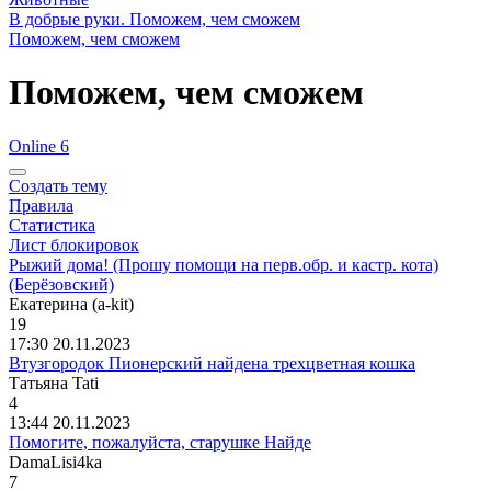
В добрые руки. Поможем, чем сможем
Поможем, чем сможем
Поможем, чем сможем
Online 6
Создать тему
Правила
Статистика
Лист блокировок
Рыжий дома! (Прошу помощи на перв.обр. и кастр. кота)
(Берёзовский)
Екатерин
a (a-kit)
19
17:30 20.11.2023
Втузгородок Пионерский найдена трехцветная кошка
Татьяна
Tati
4
13:44 20.11.2023
Помогите, пожалуйста, старушке Найде
DamaLisi4ka
7