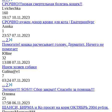
СРОЧНО!!!новая смертельная болезнь кошек!!
Lvichechka
160
19:17 10.11.2023
СРОЧНО нужен донор крови для кота | Екатеринбург
Annka
1
23:57 07.11.2023
...
2
Помогите! кошка расчесывает голову. Дерматит. Ничего не
помогает
Ю
line
32
13:08 07.11.2023
Ищем хозяев собаки
Galina@e1
7
03:24 07.11.2023
...
2
Энтерит!!! SOS!!! Сбор закрыт! Спасибо за помощь!!!
Олияна
25
17:58 06.11.2023
ШАНСИ, БИРМА и Ко просят на корм ОКТЯБРЬ 2004 рубля.
ПростоМашкин
***