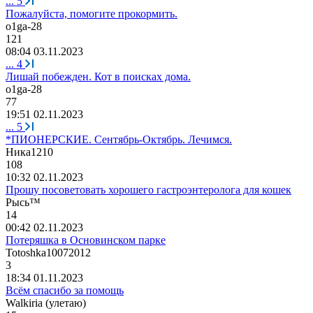
...
5
Пожалуйста, помогите прокормить.
o1ga-28
121
08:04 03.11.2023
...
4
Лишай побежден. Кот в поисках дома.
o1ga-28
77
19:51 02.11.2023
...
5
*ПИОНЕРСКИЕ. Сентябрь-Октябрь. Лечимся.
Ника
1210
108
10:32 02.11.2023
Прошу посоветовать хорошего гастроэнтеролога для кошек
Рысь
™
14
00:42 02.11.2023
Потеряшка в Основинском парке
Totoshka10072012
3
18:34 01.11.2023
Всём спасибо за помощь
Walkiria (
улетаю
)