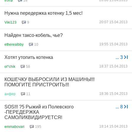
20:08 15.04.2013
Iron$
18
Нужна передержка котенку 1,5 мес!
20:07 15.04.2013
Viki123
9
Найден таксо-кобель, чье?
19:55 15.04.2013
etherealbby
10
Хотят утопить котенка
...
3
18:37 15.04.2013
ol*chik
58
КОШЕЧКУ ВЫБРОСИЛИ ИЗ МАШИНЫ!!!
ПОМОГИТЕ ПРИСТРОИТЬ!!!
18:36 15.04.2013
анфер
11
SOS!!! ?5 Рыжий из Полевского
...
8
-ПЕРЕДЕРЖКА
САМОЛИКВИДИРУЕТСЯ!
18:14 15.04.2013
emmabovari
195