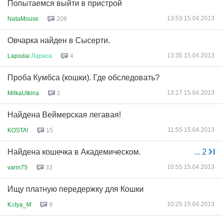
Попытаемся выйти в пристрой
13:53 15.04.2013
NataMouse
208
Овчарка найден в Сысерти.
13:35 15.04.2013
Lapodai
Лариса
4
Проба Кумбса (кошки). Где обследовать?
13:17 15.04.2013
MilkaUtkina
2
Найдена Веймерская легавая!
11:55 15.04.2013
KOSTA!
15
Найдена кошечка в Академическом.
...
2
10:55 15.04.2013
varin75
33
Ищу платную передержку для Кошки
10:25 15.04.2013
K
а
tya_M
9