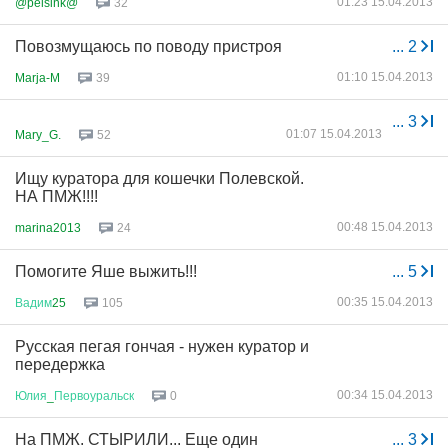
01:23 15.04.2013
@pelsink@
32
Повозмущаюсь по поводу пристроя
...
2
01:10 15.04.2013
Marja-M
39
...
3
01:07 15.04.2013
Mary_G.
52
Ищу куратора для кошечки Полевской.
НА ПМЖ!!!!
00:48 15.04.2013
marina2013
24
Помогите Яше выжить!!!
...
5
00:35 15.04.2013
Вадим
25
105
Русская пегая гончая - нужен куратор и
передержка
00:34 15.04.2013
Юлия
_
Первоуральск
0
На ПМЖ. СТЫРИЛИ... Еще один
...
3