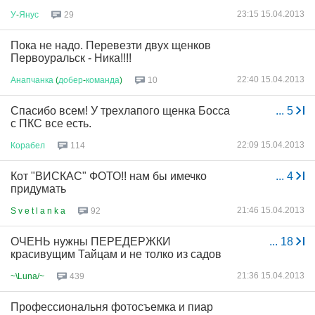
23:15 15.04.2013
У
-
Янус
29
Пока не надо. Перевезти двух щенков
Первоуральск - Ника!!!!
22:40 15.04.2013
Анапчанка
(
добер
-
команда
)
10
Спасибо всем! У трехлапого щенка Босса
...
5
с ПКС все есть.
22:09 15.04.2013
Корабел
114
Кот "ВИСКАС" ФОТО!! нам бы имечко
...
4
придумать
21:46 15.04.2013
S v e t l a n k a
92
ОЧЕНЬ нужны ПЕРЕДЕРЖКИ
...
18
красивущим Тайцам и не толко из садов
21:36 15.04.2013
~\Luna/~
439
Профессиональня фотосъемка и пиар