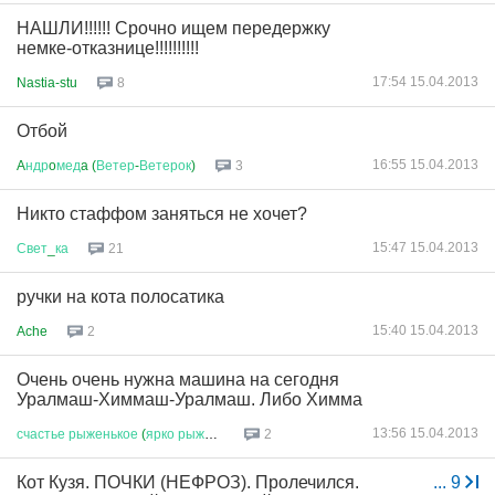
НАШЛИ!!!!!! Срочно ищем передержку
немке-отказнице!!!!!!!!!!
17:54 15.04.2013
Nastia-stu
8
Отбой
16:55 15.04.2013
A
ндр
o
мед
a (
Ветер
-
Ветерок
)
3
Никто стаффом заняться не хочет?
15:47 15.04.2013
Свет
_
ка
21
ручки на кота полосатика
15:40 15.04.2013
Ache
2
Очень очень нужна машина на сегодня
Уралмаш-Химмаш-Уралмаш. Либо Химма
13:56 15.04.2013
счастье
рыженькое
(
ярко
рыжее
)...
2
Кот Кузя. ПОЧКИ (НЕФРОЗ). Пролечился.
...
9