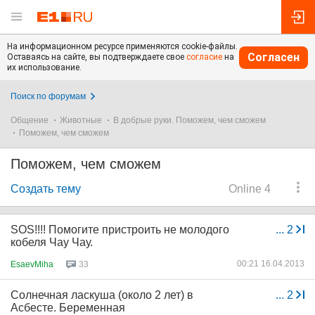
На информационном ресурсе применяются cookie-файлы.
Согласен
Оставаясь на сайте, вы подтверждаете свое
согласие
на
их использование.
Поиск по форумам
Общение
Животные
В добрые руки. Поможем, чем сможем
Поможем, чем сможем
Поможем, чем сможем
Создать тему
Online 4
SOS!!!! Помогите пристроить не молодого
...
2
кобеля Чау Чау.
00:21 16.04.2013
EsaevMiha
33
Солнечная ласкуша (около 2 лет) в
...
2
Асбесте. Беременная