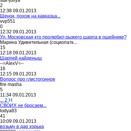
star-juliya
2
12:38 09.01.2013
Щенок, похож на кавказца...
vvp551
0
12:32 09.01.2013
Ул. Московская кто пролюбил рыжего шарпа в ошейнике?
Марина
Удивительная
(
социопатк
...
15
12:18 09.01.2013
Шарпей найденыш
--=AlexV=--
16
12:15 09.01.2013
Вопрос про глистогонное
fire masha
5
11:34 09.01.2013
...
2
СВОИХ не бросаем...
lodya83
41
10:09 09.01.2013
возьму в дар хорька