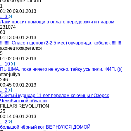
000000
уже
занято
1
01:20 09.01.2013
...
3
Лаки просит помощи в оплате передержки и пиаром
231074
63
01:13 09.01.2013
!!!!!!!!! Спасен щенок (2-2,5 мес) овчароида, кобелек !!!!!!!!
аконецтозарегался
5
01:02 09.01.2013
...
10
ПЫШМА, пока ничего не нужно, тайку усыпили, ФИП. (((
star-juliya
246
00:45 09.01.2013
...
2
Сбитый курцхар 11 лет перелом ключицы г.Озерск
Челябинской области
FILLARI REVOLUTION
25
00:14 09.01.2013
...
2
большой чёрный кот ВЕРНУЛСЯ ДОМОЙ