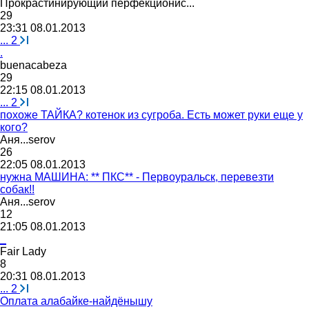
Прокрастинирующий
перфекционис
...
29
23:31 08.01.2013
...
2
.
buenacabeza
29
22:15 08.01.2013
...
2
похоже ТАЙКА? котенок из сугроба. Есть может руки еще у
кого?
Аня
...serov
26
22:05 08.01.2013
нужна МАШИНА: ** ПКС** - Первоуральск, перевезти
собак!!
Аня
...serov
12
21:05 08.01.2013
_
Fair Lady
8
20:31 08.01.2013
...
2
Оплата алабайке-найдёнышу