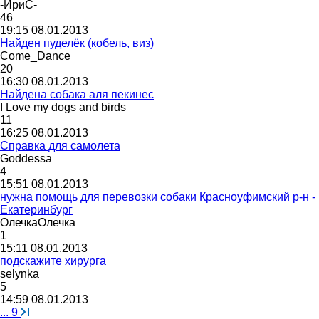
-
ИриС
-
46
19:15 08.01.2013
Найден пуделёк (кобель, виз)
Come_Dance
20
16:30 08.01.2013
Найдена собака аля пекинес
I Love my dogs and birds
11
16:25 08.01.2013
Справка для самолета
Goddessa
4
15:51 08.01.2013
нужна помощь для перевозки собаки Красноуфимский р-н -
Екатеринбург
ОлечкаОлечка
1
15:11 08.01.2013
подскажите хирурга
selynka
5
14:59 08.01.2013
...
9