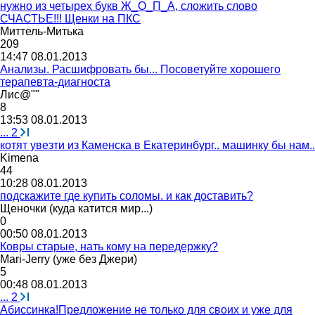
нужно из четырех букв Ж_О_П_А, сложить слово
СЧАСТЬЕ!!! Щенки на ПКС
Миттель
-
Митька
209
14:47 08.01.2013
Анализы. Расшифровать бы... Посоветуйте хорошего
терапевта-диагноста
Лис
@""
8
13:53 08.01.2013
...
2
котят увезти из Каменска в Екатеринбург.. машинку бы нам..
Kimena
44
10:28 08.01.2013
подскажите где купить соломы. и как доставить?
Щеночки
(
куда
катится
мир
...)
0
00:50 08.01.2013
Ковры старые, нать кому на передержку?
Mari-Jerry (
уже
без
Джери
)
5
00:48 08.01.2013
...
2
Абиссинка!Предложение не только для своих и уже для