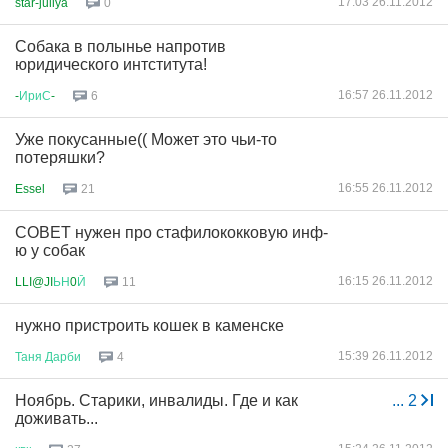
17:03 26.11.2012
star-juliya
0
Собака в полынье напротив
юридического интститута!
16:57 26.11.2012
-
ИриС
-
6
Уже покусанные(( Может это чьи-то
потеряшки?
16:55 26.11.2012
Essel
21
СОВЕТ нужен про стафилококковую инф-
ю у собак
16:15 26.11.2012
LLI@JI
ЬН
0
Й
11
нужно пристроить кошек в каменске
15:39 26.11.2012
Таня
Дарби
4
Ноябрь. Старики, инвалиды. Где и как
...
2
доживать...