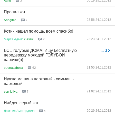
00:19 25.11.2012
Ache
2
Пропал кот
23:56 24.11.2012
Snegimo
7
Котик нашел помощь, всем спасибо!
23:23 24.11.2012
Марта
Адамс
classic
23
ВСЕ голубые ДОМА! Ищу бесплатную
...
3
передержку молодой ГОЛУБОЙ
парочке)))
21:55 24.11.2012
buenacabeza
62
Нужна машина парковый - химмаш -
парковый.
21:02 24.11.2012
star-juliya
7
Найден серый кот
20:29 24.11.2012
Дама
из
Амстердама
4