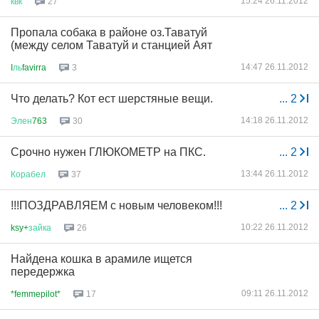
15:24 26.11.2012
квк
27
Пропала собака в районе оз.Таватуй
(между селом Таватуй и станцией Аят
14:47 26.11.2012
I
ль
favirra
3
Что делать? Кот ест шерстяные вещи.
...
2
14:18 26.11.2012
Элен
763
30
Срочно нужен ГЛЮКОМЕТР на ПКС.
...
2
13:44 26.11.2012
Корабел
37
!!!ПОЗДРАВЛЯЕМ с новым человеком!!!
...
2
10:22 26.11.2012
ksy+
зайка
26
Найдена кошка в арамиле ищется
передержка
09:11 26.11.2012
*femmepilot*
17