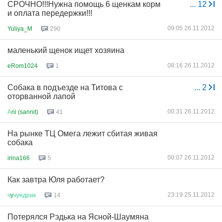
СРОЧНО!!!Нужна помощь 6 щенкам корм
...
12
и оплата передержки!!!
09:05 26.11.2012
Yuliya_M
290
маленький щенок ищет хозяина
08:16 26.11.2012
eRom1024
1
Собака в подъезде на Титова с
...
2
оторванной лапой
00:31 26.11.2012
А
ni (sannit)
41
На рынке ТЦ Омега лежит сбитая живая
собака
00:07 26.11.2012
irina166
5
Как завтра Юля работает?
23:19 25.11.2012
ч
y
чундрик
14
Потерялся Рэдька на Ясной-Шаумяна