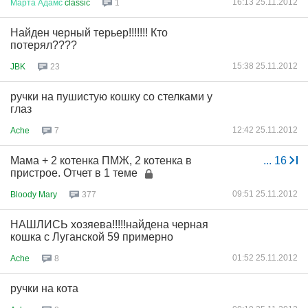
16:13 25.11.2012
Марта
Адамс
classic
1
Найден черный терьер!!!!!!! Кто
потерял????
15:38 25.11.2012
JBK
23
ручки на пушистую кошку со стелками у
глаз
12:42 25.11.2012
Ache
7
Мама + 2 котенка ПМЖ, 2 котенка в
...
16
пристрое. Отчет в 1 теме
09:51 25.11.2012
Bloody Mary
377
НАШЛИСЬ хозяева!!!!!найдена черная
кошка с Луганской 59 примерно
01:52 25.11.2012
Ache
8
ручки на кота