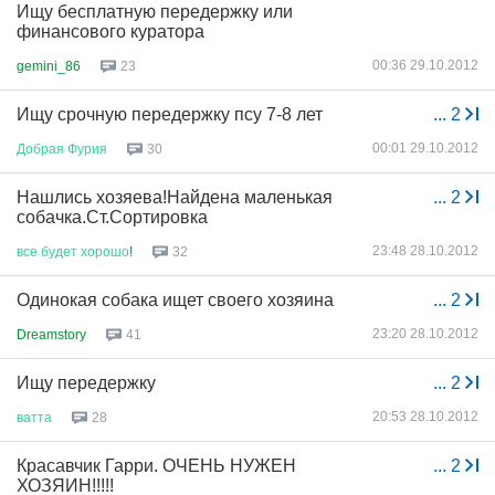
Ищу бесплатную передержку или
финансового куратора
00:36 29.10.2012
gemini_86
23
Ищу срочную передержку псу 7-8 лет
...
2
00:01 29.10.2012
Добрая
Фурия
30
Нашлись хозяева!Найдена маленькая
...
2
собачка.Ст.Сортировка
23:48 28.10.2012
все
будет
хорошо
!
32
Одинокая собака ищет своего хозяина
...
2
23:20 28.10.2012
Dreamstory
41
Ищу передержку
...
2
20:53 28.10.2012
ватта
28
Красавчик Гарри. ОЧЕНЬ НУЖЕН
...
2
ХОЗЯИН!!!!!