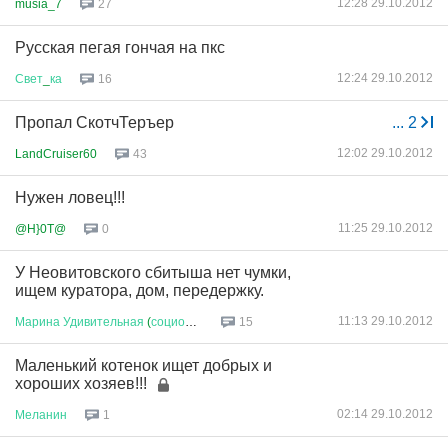
12:28 29.10.2012
musia_7
27
Русская пегая гончая на пкс
12:24 29.10.2012
Свет
_
ка
16
Пропал СкотчТеръер
...
2
12:02 29.10.2012
LandCruiser60
43
Нужен ловец!!!
11:25 29.10.2012
@H}0T@
0
У Неовитовского сбитыша нет чумки,
ищем куратора, дом, передержку.
11:13 29.10.2012
Марина
Удивительная
(
социопатк
...
15
Маленький котенок ищет добрых и
хороших хозяев!!!
02:14 29.10.2012
Меланин
1