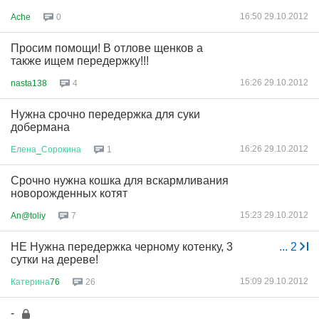
16:50 29.10.2012
Ache
0
Просим помощи! В отлове щенков а
также ищем передержку!!!
16:26 29.10.2012
nasta138
4
Нужна срочно передержка для суки
добермана
16:26 29.10.2012
Елена
_
Сорокина
1
Срочно нужна кошка для вскармливания
новорожденных котят
15:23 29.10.2012
An@toliy
7
НЕ Нужна передержка черному котенку, 3
...
2
сутки на дереве!
15:09 29.10.2012
Катерина
76
26
-