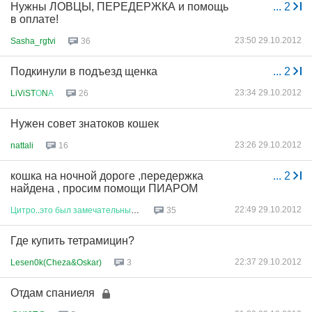
Нужны ЛОВЦЫ, ПЕРЕДЕРЖКА и помощь
...
2
в оплате!
23:50 29.10.2012
Sasha_rgtvi
36
Подкинули в подъезд щенка
...
2
23:34 29.10.2012
LiViST
О
N
А
26
Нужен совет знатоков кошек
23:26 29.10.2012
nattali
16
кошка на ночной дороге ,передержка
...
2
найдена , просим помощи ПИАРОМ
22:49 29.10.2012
Цитро
..
это
был
замечательный
к
...
35
Где купить тетрамицин?
22:37 29.10.2012
Lesen0k(Cheza&Oskar)
3
Отдам спаниеля