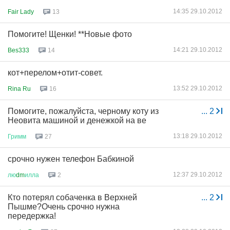
14:35 29.10.2012
Fair Lady
13
Помогите! Щенки! **Новые фото
14:21 29.10.2012
Bes333
14
кот+перелом+отит-совет.
13:52 29.10.2012
Rina Ru
16
Помогите, пожалуйста, черному коту из
...
2
Неовита машиной и денежкой на ве
13:18 29.10.2012
Гримм
27
срочно нужен телефон Бабкиной
12:37 29.10.2012
лю
dm
илла
2
Кто потерял собаченка в Верхней
...
2
Пышме?Очень срочно нужна
передержка!