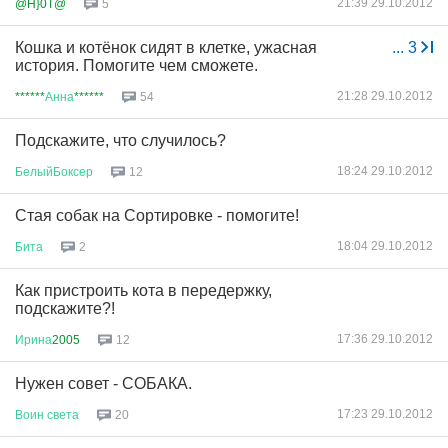
21:39 29.10.2012
@H}0T@
5
Кошка и котёнок сидят в клетке, ужасная
...
3
история. Помогите чем сможете.
21:28 29.10.2012
******
Анна
******
54
Подскажите, что случилось?
18:24 29.10.2012
БелыйБоксер
12
Стая собак на Сортировке - помогите!
18:04 29.10.2012
Бита
2
Как пристроить кота в передержку,
подскажите?!
17:36 29.10.2012
Ирина
2005
12
Нужен совет - СОБАКА.
17:23 29.10.2012
Воин
света
20