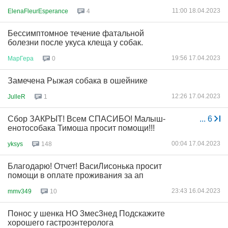
11:00 18.04.2023
ElenaFleurEsperance
4
Бессимптомное течение фатальной
болезни после укуса клеща у собак.
19:56 17.04.2023
МарГера
0
Замечена Рыжая собака в ошейнике
12:26 17.04.2023
JulleR
1
Сбор ЗАКРЫТ! Всем СПАСИБО! Малыш-
...
6
енотособака Тимоша просит помощи!!!
00:04 17.04.2023
yksys
148
Благодарю! Отчет! ВасиЛисонька просит
помощи в оплате проживания за ап
23:43 16.04.2023
mmv349
10
Понос у шенка НО 3мес3нед Подскажите
хорошего гастроэнтеролога