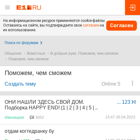
На информационном ресурсе применяются cookie-файлы.
Согласен
Оставаясь на сайте, вы подтверждаете свое
согласие
на
их использование.
Поиск по форумам
Общение
Животные
В добрые руки. Поможем, чем сможем
Поможем, чем сможем
Поможем, чем сможем
Создать тему
Online 5
ОНИ НАШЛИ ЗДЕСЬ СВОЙ ДОМ.
...
123
Подборка HAPPY END! (1 | 2 | 3 | 4 | 5 | ..
15:47 30.04.2023
Иваницкая
3052
отдам когтедранку бу