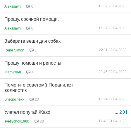
15:37 23.04.2023
Alekssayh
0
Прошу, срочной помощи.
15:37 23.04.2023
Alekssayh
0
Заберите вещи для собак
22:11 22.04.2023
Rene Simon
1
Прошу помощи и репосты.
20:45 22.04.2023
Маруся
68
4
Помогите советом(( Поранился
волнистик
19:24 22.04.2023
Snegochekk
23
Улетел попугай Жако
...
2
17:40 21.04.2023
svetlychok1980
28