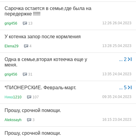
Сарочка остается в семье,где была на
передержке !!!!!!
12:26 26.04.2023
grig456
13
У котенка запор после кормления
13:28 25.04.2023
Elena29
4
Одна в семье,вторая котеечка еще у
...
2
меня.
13:35 24.04.2023
grig456
31
*ПИОНЕРСКИЕ. Февраль-март.
...
5
09:35 24.04.2023
Ника
1210
107
Прошу, срочной помощи.
16:15 23.04.2023
Alekssayh
3
Прошу, срочной помощи.