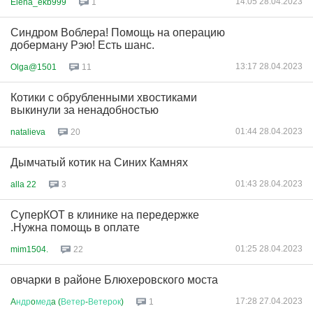
14:05 28.04.2023
Elena_ekb999
1
Синдром Воблера! Помощь на операцию
доберману Рэю! Есть шанс.
13:17 28.04.2023
Olga@1501
11
Котики с обрубленными хвостиками
выкинули за ненадобностью
01:44 28.04.2023
natalieva
20
Дымчатый котик на Синих Камнях
01:43 28.04.2023
alla 22
3
СуперКОТ в клинике на передержке
.Нужна помощь в оплате
01:25 28.04.2023
mim1504.
22
овчарки в районе Блюхеровского моста
17:28 27.04.2023
A
ндр
o
мед
a (
Ветер
-
Ветерок
)
1