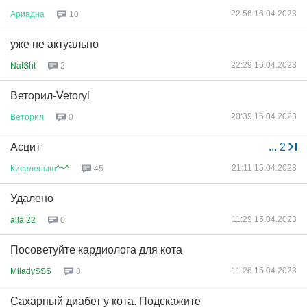
22:56 16.04.2023
Ариадна
10
уже не актуально
22:29 16.04.2023
NatSht
2
Веторил-Vetoryl
20:39 16.04.2023
Веторил
0
Асцит
...
2
21:11 15.04.2023
Киселеныш
^~^
45
Удалено
11:29 15.04.2023
alla 22
0
Посоветуйте кардиолога для кота
11:26 15.04.2023
MiladySSS
8
Сахарный диабет у кота. Подскажите