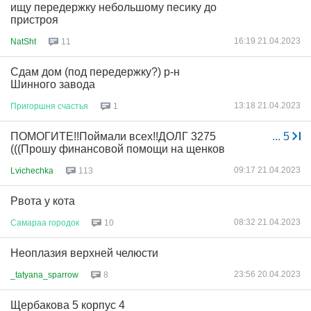
ищу передержку небольшому песику до
пристроя
16:19 21.04.2023
NatSht
11
Сдам дом (под передержку?) р-н
Шинного завода
13:18 21.04.2023
Пригоршня
счастья
1
ПОМОГИТЕ!!Поймали всех!!ДОЛГ 3275
...
5
(((Прошу финансовой помощи на щенков
09:17 21.04.2023
Lvichechka
113
Рвота у кота
08:32 21.04.2023
Самараа
городок
10
Неоплазия верхней челюсти
23:56 20.04.2023
_tatyana_sparrow
8
Щербакова 5 корпус 4