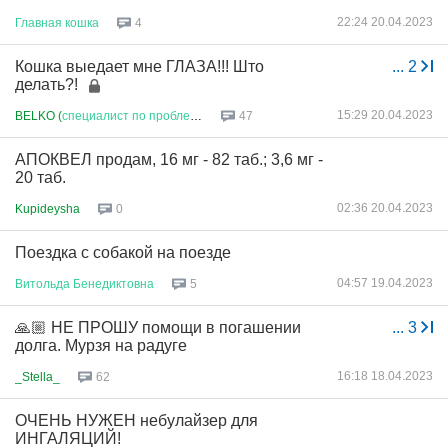
22:24 20.04.2023
Главная
кошка
4
Кошка выедает мне ГЛАЗА!!! Што
...
2
делать?!
15:29 20.04.2023
BELKO (
специалист
по
проблеме
)
47
АПОКВЕЛ продам, 16 мг - 82 таб.; 3,6 мг -
20 таб.
02:36 20.04.2023
Kupideysha
0
Поездка с собакой на поезде
04:57 19.04.2023
Витольда
Бенедиктовна
5
🙏🏼 НЕ ПРОШУ помощи в погашении
...
3
долга. Мурзя на радуге
16:18 18.04.2023
_Stella_
62
ОЧЕНЬ НУЖЕН небулайзер для
ИНГАЛЯЦИЙ!