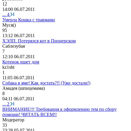
12
14:00 06.07.2011
...
4
Умерла Кошка с травмами
Муся
()
95
13:12 06.07.2011
ХЭЛП. Потерялся кот в Пионерском
Саблезубая
7
12:10 06.07.2011
Котенок ищет дом
kz1sht
1
11:05 06.07.2011
Собака в яме! Как достать?!! (Уже достали!)
Амадея
(
шпицемама
)
8
04:11 06.07.2011
...
2
ВНИМАНИЕ!!! Требования к оформлению тем по сбору
помощи! ЧИТАТЬ ВСЕМ!!
Модератор
33
23:28 05.07.2011