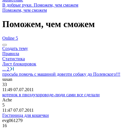
В добрые руки. Поможем, чем сможем
Поможем, чем сможем
Поможем, чем сможем
Online 5
Создать тему
Правила
Статистика
Лист блокировок
...
2
просьба помочь с машиной довезти собаку до Полевского!!!
susan
33
11:49 07.07.2011
котенок в пвоздухороводе-люди сами все сделали
Ache
5
11:47 07.07.2011
Гостиница для кошечки
evg061279
16