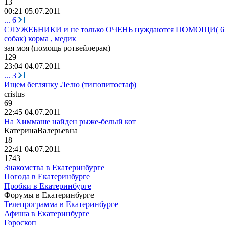
13
00:21 05.07.2011
...
6
СЛУЖЕБНИКИ и не только ОЧЕНЬ нуждаются ПОМОЩИ( 6
собак) корма , медик
зая
моя
(
помощь
ротвейлерам
)
129
23:04 04.07.2011
...
3
Ищем беглянку Лелю (типопитостаф)
cristus
69
22:45 04.07.2011
На Химмаше найден рыже-белый кот
КатеринаВалерьевна
18
22:41 04.07.2011
1743
Знакомства в Екатеринбурге
Погода в Екатеринбурге
Пробки в Екатеринбурге
Форумы в Екатеринбурге
Телепрограмма в Екатеринбурге
Афиша в Екатеринбурге
Гороскоп