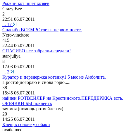
Рыжий кот ищет хозяев
Crazy Bee
2
22:51 06.07.2011
...
17
Спасибо ВСЕМ!!Отчет в первом посте.
Nero-vincitore
415
22:44 06.07.2011
СПАСИБО все забрали-передали!
star-juliya
8
17:03 06.07.2011
...
2
Куратор и передержка котенку1,5 мес из Айболита.
Просто
!(
догораю
и
снова
горю
.....
38
15:45 06.07.2011
найден РОТВЕЙЛЕР на Крестинского.ПЕРЕДЕРЖКА есть.
ОБЪЯВКИ БЫ поклеить
зая
моя
(
помощь
ротвейлерам
)
20
14:25 06.07.2011
Клещ в голове у собаки
pyatkamed