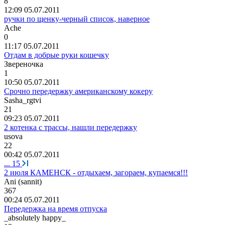
8
12:09 05.07.2011
ручки по щенку-черный список, наверное
Ache
0
11:17 05.07.2011
Отдам в добрые руки кошечку
Звереночка
1
10:50 05.07.2011
Срочно передержку американскому кокеру
Sasha_rgtvi
21
09:23 05.07.2011
2 котенка с трассы, нашли передержку
usova
22
00:42 05.07.2011
...
15
2 июля КАМЕНСК - отдыхаем, загораем, купаемся!!!
А
ni (sannit)
367
00:24 05.07.2011
Передержка на время отпуска
_absolutely happy_