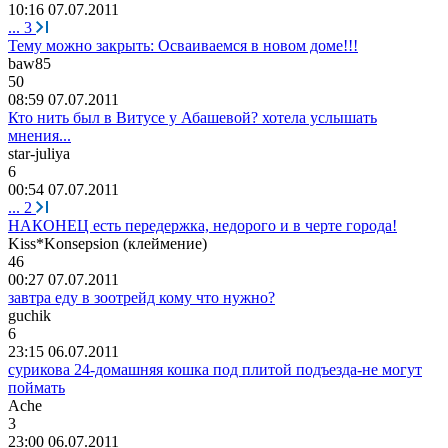
10:16 07.07.2011
...
3
Тему можно закрыть: Осваиваемся в новом доме!!!
baw85
50
08:59 07.07.2011
Кто нить был в Витусе у Абашевой? хотела услышать
мнения...
star-juliya
6
00:54 07.07.2011
...
2
НАКОНЕЦ есть передержка, недорого и в черте города!
Kiss*Konsepsion (
клеймение
)
46
00:27 07.07.2011
завтра еду в зоотрейд кому что нужно?
guchik
6
23:15 06.07.2011
сурикова 24-домашняя кошка под плитой подъезда-не могут
поймать
Ache
3
23:00 06.07.2011