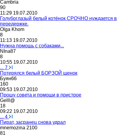
Cambria
90
11:29 19.07.2010
Голубоглазый белый котёнок СРОЧНО нуждается в
передержке.
Olga Khom
8
11:13 19.07.2010
Нужна помощь с собаками...
NIna87
8
10:55 19.07.2010
...
7
Потерялся белый БОРЗОЙ щенок
Буян
66
160
09:53 19.07.2010
Прошу совета и помощи в пристрое
Gelll@
18
09:22 19.07.2010
...
4
Пират, засранец снова удрал
mnemozina 2100
81