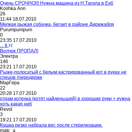
Очень СРОЧНО!!! Нужна машина из Н.Тагила в Екб
Koshka Ann
26
11:44 18.07.2010
Мелкая рыжая собачка, бегает в районе Дирижабля
Purumpumpum
0
23:35 17.07.2010
...
6
Волчок ПРОПАЛ!
Электра
146
23:21 17.07.2010
Рыже-полосатый с белым кастрированный кот в руках не
спецов (передержк
МарГера
22
20:28 17.07.2010
отдам котенка (котят найденышей) в хорошие руки + нужна
хоть какая ниб
Revol
3
19:21 17.07.2010
Кошка резко набрала вес после стерилизации.
matc_a