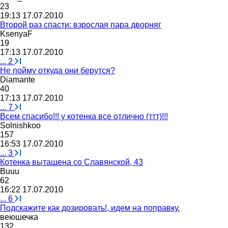
23
19:13 17.07.2010
Второй раз спасти: взрослая пара дворняг
KsenyaF
19
17:13 17.07.2010
...
2
Не пойму откуда они берутся?
Diamante
40
17:13 17.07.2010
...
7
Всем спасибо!!! у котенка все отлично (ттт)!!!
Solnishkoo
157
16:53 17.07.2010
...
3
Котенка вытащена со Славянской, 43
Buuu
62
16:22 17.07.2010
...
6
Подскажите как дозировать!, идем на поправку.
веюшечка
132