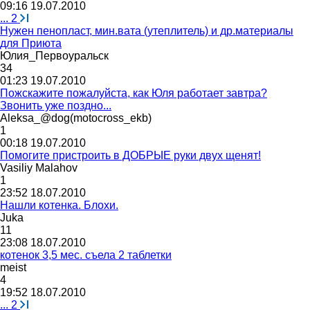
09:16 19.07.2010
...
2
Нужен пенопласт, мин.вата (утеплитель) и др.материалы
для Приюта
Юлия
_
Первоуральск
34
01:23 19.07.2010
Пожскажите пожалуйста, как Юля работает завтра?
Звонить уже поздно...
Aleksa_@dog(motocross_ekb)
1
00:18 19.07.2010
Помогите пристроить в ДОБРЫЕ руки двух щенят!
Vasiliy Malahov
1
23:52 18.07.2010
Нашли котенка. Блохи.
Juka
11
23:08 18.07.2010
котенок 3,5 мес. съела 2 таблетки
meist
4
19:52 18.07.2010
...
2