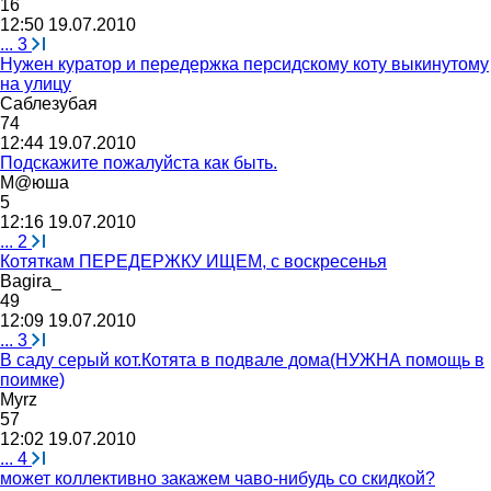
16
12:50 19.07.2010
...
3
Нужен куратор и передержка персидскому коту выкинутому
на улицу
Саблезубая
74
12:44 19.07.2010
Подскажите пожалуйста как быть.
М
@
юша
5
12:16 19.07.2010
...
2
Котяткам ПЕРЕДЕРЖКУ ИЩЕМ, с воскресенья
Bagira_
49
12:09 19.07.2010
...
3
В саду серый кот.Котята в подвале дома(НУЖНА помощь в
поимке)
Myrz
57
12:02 19.07.2010
...
4
может коллективно закажем чаво-нибудь со скидкой?