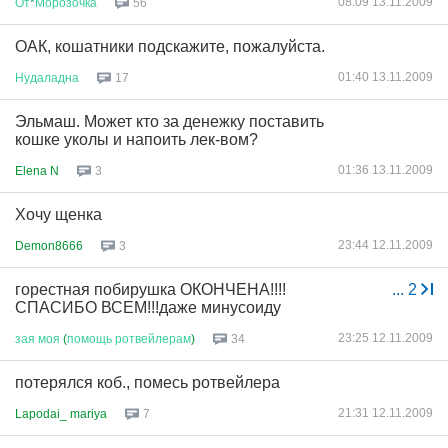
08:09 13.11.2009
От
*
Морозочка
56
ОАК, кошатники подскажите, пожалуйста.
01:40 13.11.2009
Нудаладна
17
Эльмаш. Может кто за денежку поставить
кошке уколы и напоить лек-вом?
01:36 13.11.2009
Elena N
3
Хочу щенка
23:44 12.11.2009
Demon8666
3
горестная побирушка ОКОНЧЕНА!!!!
...
2
СПАСИБО ВСЕМ!!!даже минусоиду
23:25 12.11.2009
зая
моя
(
помощь
ротвейлерам
)
34
потерялся коб., помесь ротвейлера
21:31 12.11.2009
Lapodai_ mariya
7