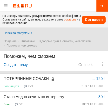
На информационном ресурсе применяются cookie-файлы.
Согласен
Оставаясь на сайте, вы подтверждаете свое
согласие
на
их использование.
Поиск по форумам
Общение
Животные
В добрые руки. Поможем, чем сможем
Поможем, чем сможем
Поможем, чем сможем
Создать тему
Online 4
ПОТЕРЯННЫЕ СОБАКИ
...
12
21:47 13.11.2009
ЗооЗащита
279
Стало модно лечить по интернету,
...
3
18:39 13.11.2009
Buuu
52