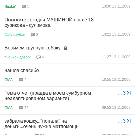
13:30 13.11.2009
Snake"
1
Помогите сегодня МАШИНОЙ после 18
сурикова - сулимова
13:22 13.11.2009
Саблезубая
3
Возьмём крупную собаку
11:27 13.11.2009
"
Ночной
дозор
"
4
нашла спасибо
10:55 13.11.2009
GMA.
2
Тема отчет (правда в моем сумбурном
...
3
неадаптированом варианте)
09:52 13.11.2009
GMA.
73
забрала кошку..."попала" на
...
3
деньги...очень нужна матпомощь,