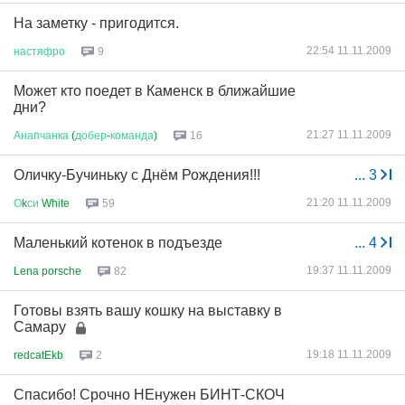
На заметку - пригодится.
22:54 11.11.2009
настяфро
9
Может кто поедет в Каменск в ближайшие
дни?
21:27 11.11.2009
Анапчанка
(
добер
-
команда
)
16
Оличку-Бучиньку с Днём Рождения!!!
...
3
21:20 11.11.2009
О
k
си
White
59
Маленький котенок в подъезде
...
4
19:37 11.11.2009
Lena porsche
82
Готовы взять вашу кошку на выставку в
Самару
19:18 11.11.2009
redcatEkb
2
Спасибо! Срочно НЕнужен БИНТ-СКОЧ