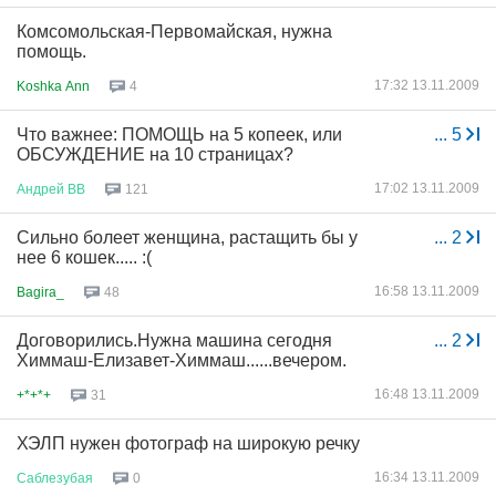
Комсомольская-Первомайская, нужна
помощь.
17:32 13.11.2009
Koshka Ann
4
Что важнее: ПОМОЩЬ на 5 копеек, или
...
5
ОБСУЖДЕНИЕ на 10 страницах?
17:02 13.11.2009
Андрей
ВВ
121
Сильно болеет женщина, растащить бы у
...
2
нее 6 кошек..... :(
16:58 13.11.2009
Bagira_
48
Договорились.Нужна машина сегодня
...
2
Химмаш-Елизавет-Химмаш......вечером.
16:48 13.11.2009
+*+*+
31
ХЭЛП нужен фотограф на широкую речку
16:34 13.11.2009
Саблезубая
0