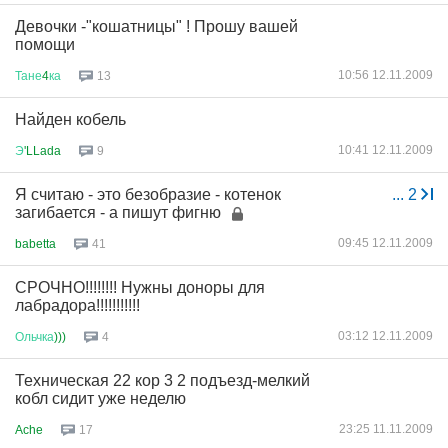
Девочки -"кошатницы" ! Прошу вашей
помощи
10:56 12.11.2009
Тане
4
ка
13
Найден кобель
10:41 12.11.2009
Э
'LLada
9
Я считаю - это безобразие - котенок
...
2
загибается - а пишут фигню
09:45 12.11.2009
babetta
41
СРОЧНО!!!!!!!! Нужны доноры для
лабрадора!!!!!!!!!!!
03:12 12.11.2009
Ольчка
)))
4
Техническая 22 кор 3 2 подъезд-мелкий
кобл сидит уже неделю
23:25 11.11.2009
Ache
17