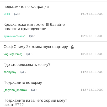
подскажите по кастрации
16:26 13.11.2009
ИНВ
3
Крыска тоже жить хочет!!! Давайте
поможем крысодевочке
15:50 13.11.2009
Кузькина
"
мать
"
6
Офф:Сниму 2х-комнатную квартиру.
15:25 13.11.2009
Vogue(arome)
3
Где стерилизовать кошку?
14:58 13.11.2009
sannyday
7
Подскажите по корму.
14:57 13.11.2009
_tatyana_sparrow
6
Подскажите из за чего хорьки могут
чихать!!???