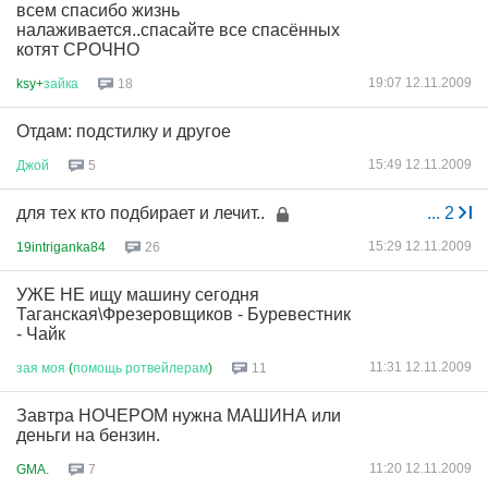
всем спасибо жизнь
налаживается..спасайте все спасённых
котят СРОЧНО
19:07 12.11.2009
ksy+
зайка
18
Отдам: подстилку и другое
15:49 12.11.2009
Джой
5
для тех кто подбирает и лечит..
...
2
15:29 12.11.2009
19intriganka84
26
УЖЕ НЕ ищу машину сегодня
Таганская\Фрезеровщиков - Буревестник
- Чайк
11:31 12.11.2009
зая
моя
(
помощь
ротвейлерам
)
11
Завтра НОЧЕРОМ нужна МАШИНА или
деньги на бензин.
11:20 12.11.2009
GMA.
7