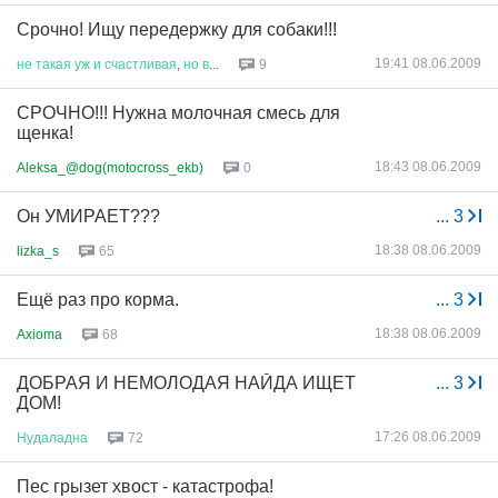
Срочно! Ищу передержку для собаки!!!
19:41 08.06.2009
не
такая
уж
и
счастливая
,
но
в
...
9
СРОЧНО!!! Нужна молочная смесь для
щенка!
18:43 08.06.2009
Aleksa_@dog(motocross_ekb)
0
Он УМИРАЕТ???
...
3
18:38 08.06.2009
lizka_s
65
Ещё раз про корма.
...
3
18:38 08.06.2009
Axioma
68
ДОБРАЯ И НЕМОЛОДАЯ НАЙДА ИЩЕТ
...
3
ДОМ!
17:26 08.06.2009
Нудаладна
72
Пес грызет хвост - катастрофа!