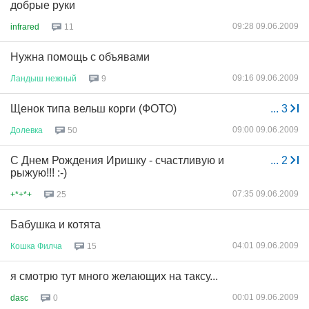
добрые руки
09:28 09.06.2009
infrared
11
Нужна помощь с объявами
09:16 09.06.2009
Ландыш
нежный
9
Щенок типа вельш корги (ФОТО)
...
3
09:00 09.06.2009
Долевка
50
С Днем Рождения Иришку - счастливую и
...
2
рыжую!!! :-)
07:35 09.06.2009
+*+*+
25
Бабушка и котята
04:01 09.06.2009
Кошка
Филча
15
я смотрю тут много желающих на таксу...
00:01 09.06.2009
dasc
0