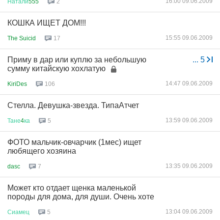
16:00 09.06.2009
Натали
555
2
КОШКА ИЩЕТ ДОМ!!!
15:55 09.06.2009
The Suicid
17
Приму в дар или куплю за небольшую
...
5
сумму китайскую хохлатую
14:47 09.06.2009
KiriDes
106
Стелла. Девушка-звезда. ТипаАтчет
13:59 09.06.2009
Тане
4
ка
5
ФОТО мальчик-овчарчик (1мес) ищет
любящего хозяина
13:35 09.06.2009
dasc
7
Может кто отдает щенка маленькой
породы для дома, для души. Очень хоте
13:04 09.06.2009
Сиамец
5