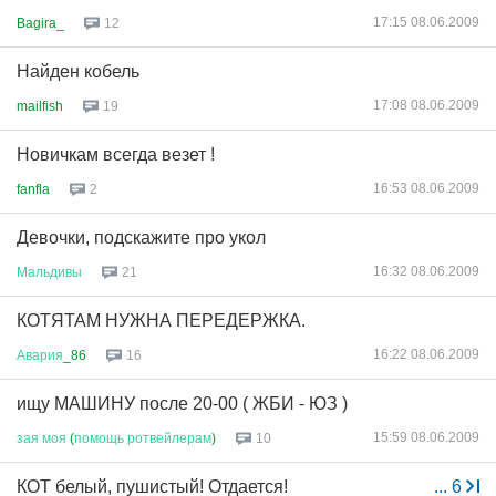
17:15 08.06.2009
Bagira_
12
Найден кобель
17:08 08.06.2009
mailfish
19
Новичкам всегда везет !
16:53 08.06.2009
fanfla
2
Девочки, подскажите про укол
16:32 08.06.2009
Мальдивы
21
КОТЯТАМ НУЖНА ПЕРЕДЕРЖКА.
16:22 08.06.2009
Авария
_86
16
ищу МАШИНУ после 20-00 ( ЖБИ - ЮЗ )
15:59 08.06.2009
зая
моя
(
помощь
ротвейлерам
)
10
КОТ белый, пушистый! Отдается!
...
6