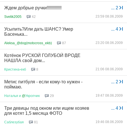
Ждем добрые ручки!!!!!!!!!!!!!
...
2
23:59 08.06.2009
Svetik2005
42
Усыпить?Или дать ШАНС? Умер
...
4
Басенька...
23:20 08.06.2009
Aleksa_@dog(motocross_ekb)
87
Котёнок РУСКОЙ ГОЛУБОЙ ВРОДЕ
НАШЛА свой дом...
21:06 08.06.2009
Кристина
-
екб
8
Метис питбуля - если кому-то нужен -
...
2
поймаю.
19:47 08.06.2009
Наталья
и
@
Укропчик
29
Три девицы под окном или ищем хозяев
...
4
для котят 1,5 месяца ФОТО
19:46 08.06.2009
Саблезубая
81