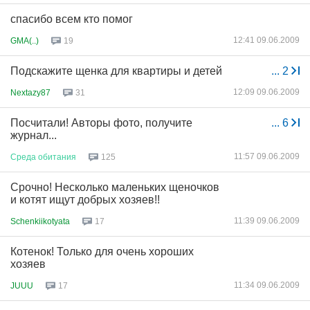
спасибо всем кто помог
12:41 09.06.2009
GMA(..)
19
Подскажите щенка для квартиры и детей
...
2
12:09 09.06.2009
Nextazy87
31
Посчитали! Авторы фото, получите
...
6
журнал...
11:57 09.06.2009
Среда
обитания
125
Срочно! Несколько маленьких щеночков
и котят ищут добрых хозяев!!
11:39 09.06.2009
Schenkiikotyata
17
Котенок! Только для очень хороших
хозяев
11:34 09.06.2009
JUUU
17