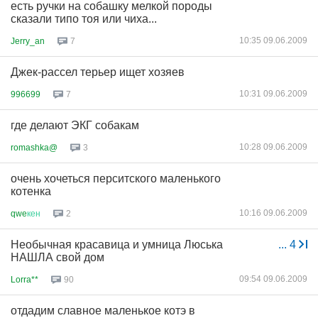
есть ручки на собашку мелкой породы
сказали типо тоя или чиха...
10:35 09.06.2009
Jerry_an
7
Джек-рассел терьер ищет хозяев
10:31 09.06.2009
996699
7
где делают ЭКГ собакам
10:28 09.06.2009
romashka@
3
очень хочеться перситского маленького
котенка
10:16 09.06.2009
qwe
кен
2
Необычная красавица и умница Люська
...
4
НАШЛА свой дом
09:54 09.06.2009
Lorra**
90
отдадим славное маленькое котэ в