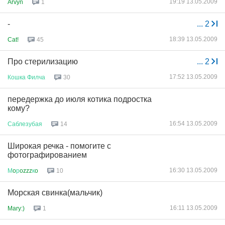
19:19 13.05.2009
Arvyn
1
-
...
2
18:39 13.05.2009
Cat!
45
Про стерилизацию
...
2
17:52 13.05.2009
Кошка
Филча
30
передержка до июля котика подростка
кому?
16:54 13.05.2009
Саблезубая
14
Широкая речка - помогите с
фотографированием
16:30 13.05.2009
М
o
р
ozzz
к
o
10
Морская свинка(мальчик)
16:11 13.05.2009
Mary:)
1