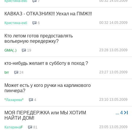
00:32 14.05.2009
Кристина
-
екб
7
КАВКАЗ - ОТКАЗНИК!!! Уехал на ПМЖ!!!
00:32 14.05.2009
Кристина
-
екб
6
Кто летом готов предоставлять
вольерную передержку?
23:28 13.05.2009
GMA(..)
19
кто-нибудь желает в субботу в поход ?
23:27 13.05.2009
brr
24
Может есть у кого ручки на карликового
пинчера?
23:10 13.05.2009
*
Лазарева
*
4
МОЯ ПЕРЕДЕРЖКА или МЫ ХОТИМ
...
4
НАЙТИ ДОМ!
23:05 13.05.2009
Катерина
F
81