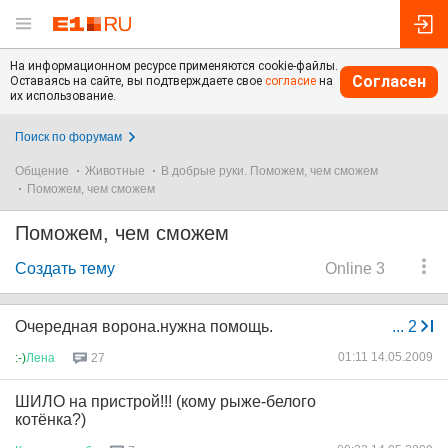
На информационном ресурсе применяются cookie-файлы.
Согласен
Оставаясь на сайте, вы подтверждаете свое
согласие
на
их использование.
Поиск по форумам
Общение
Животные
В добрые руки. Поможем, чем сможем
Поможем, чем сможем
Поможем, чем сможем
Создать тему
Online 3
Очередная ворона.нужна помощь.
...
2
01:11 14.05.2009
:-)
Лена
27
ШИЛО на пристрой!!! (кому рыже-белого
котёнка?)