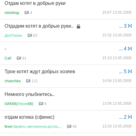
Отдам котят в добрые руки
16:07 13.05.2009
minidrag
4
Отдадим котят в добрые руки..
...
3
15:32 13.05.2009
ДонПахан
63
-
...
4
15:10 13.05.2009
Cat!
91
Трое котят ждут добрых хозяев
...
5
14:04 13.05.2009
chaechka
121
Немного улыбнитесь..
13:56 13.05.2009
OAK66(
Лёрик
66)
9
отдам котика (сфинкс)
...
2
13:33 13.05.2009
fever /
девять
миллионов
доллар
...
46