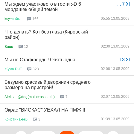
Мы ждём участкового в гости :-D 6
...
7
мордашек общей темой
05:55 13.05.2009
ksy+
зайка
166
Что делать? Кот без глаза (Кировский
район)
02:30 13.05.2009
Buuu
12
Мы не Стаффорды! Опять одна....
...
13
02:08 13.05.2009
Жужа
РЧТ
323
Безумно красивый дворянин среднего
размера на пристрой!
02:07 13.05.2009
Aleksa_@dog(motocross_ekb)
7
Окрас "ВИСКАС" УЕХАЛ НА ПМЖ!!!
01:39 13.05.2009
Кристина
-
екб
3