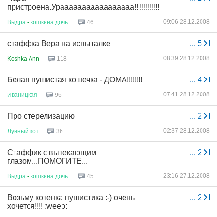
пристроена.Урааааааааааааааааа!!!!!!!!!!!!!!!!!!!!!!!!
09:06 28.12.2008
Выдра
-
кошкина
дочь
.
46
стаффка Вера на испыталке
...
5
08:39 28.12.2008
Koshka Ann
118
Белая пушистая кошечка - ДОМА!!!!!!!!
...
4
07:41 28.12.2008
Иваницкая
96
Про стерелизацию
...
2
02:37 28.12.2008
Лунный
кот
36
Стаффик с вытекающим
...
2
глазом...ПОМОГИТЕ...
23:16 27.12.2008
Выдра
-
кошкина
дочь
.
45
Возьму котенка пушистика :-) очень
...
2
хочется!!!! :weep: