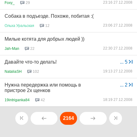
23:16 27.12.2008
Foxy_
29
Собака в подъезде. Похоже, побитая :(
23:06 27.12.2008
Ольха
Уральская
12
Милые котята для добрых людей ))
22:30 27.12.2008
Jah-Man
22
Давайте что-то делать!
...
5
19:13 27.12.2008
NataliaSH
102
Нужна передержка или помощь в
...
2
пристрое 2х щенков
18:19 27.12.2008
19intriganka84
42
2164