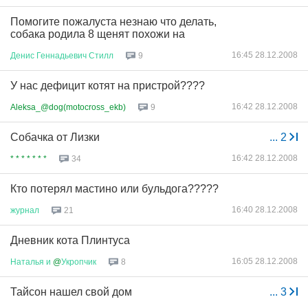
Помогите пожалуста незнаю что делать,
собака родила 8 щенят похожи на
16:45 28.12.2008
Денис
Геннадьевич
Стилл
9
У нас дефицит котят на пристрой????
16:42 28.12.2008
Aleksa_@dog(motocross_ekb)
9
Собачка от Лизки
...
2
16:42 28.12.2008
* * * * * * *
34
Кто потерял мастино или бульдога?????
16:40 28.12.2008
журнал
21
Дневник кота Плинтуса
16:05 28.12.2008
Наталья
и
@
Укропчик
8
Тайсон нашел свой дом
...
3