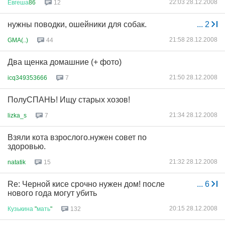
22:03 28.12.2008
Евгеша
86
12
нужны поводки, ошейники для собак.
...
2
21:58 28.12.2008
GMA(..)
44
Два щенка домашние (+ фото)
21:50 28.12.2008
icq349353666
7
ПолуСПАНЬ! Ищу старых хозов!
21:34 28.12.2008
lizka_s
7
Взяли кота взрослого.нужен совет по
здоровью.
21:32 28.12.2008
natatik
15
Re: Черной кисе срочно нужен дом! после
...
6
нового года могут убить
20:15 28.12.2008
Кузькина
"
мать
"
132