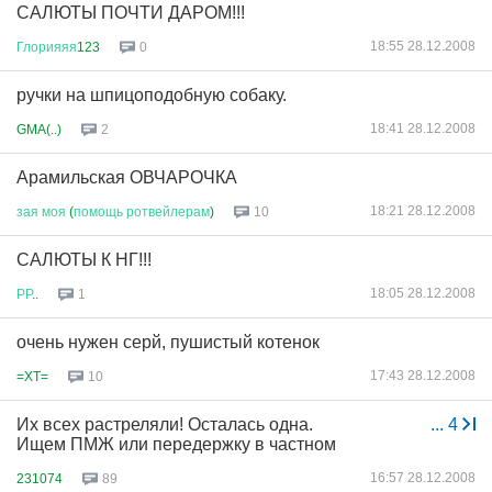
САЛЮТЫ ПОЧТИ ДАРОМ!!!
18:55 28.12.2008
Глорияяя
123
0
ручки на шпицоподобную собаку.
18:41 28.12.2008
GMA(..)
2
Арамильская ОВЧАРОЧКА
18:21 28.12.2008
зая
моя
(
помощь
ротвейлерам
)
10
САЛЮТЫ К НГ!!!
18:05 28.12.2008
РР
..
1
очень нужен серй, пушистый котенок
17:43 28.12.2008
=XT=
10
Их всех растреляли! Осталась одна.
...
4
Ищем ПМЖ или передержку в частном
16:57 28.12.2008
231074
89