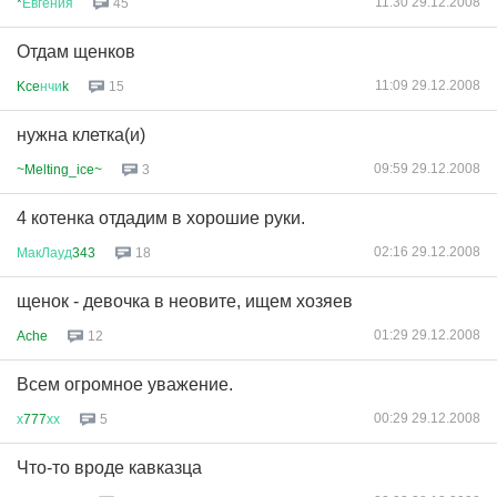
11:30 29.12.2008
*
Евгения
45
Отдам щенков
11:09 29.12.2008
Kce
нчи
k
15
нужна клетка(и)
09:59 29.12.2008
~Melting_ice~
3
4 котенка отдадим в хорошие руки.
02:16 29.12.2008
МакЛауд
343
18
щенок - девочка в неовите, ищем хозяев
01:29 29.12.2008
Ache
12
Всем огромное уважение.
00:29 29.12.2008
х
777
хх
5
Что-то вроде кавказца