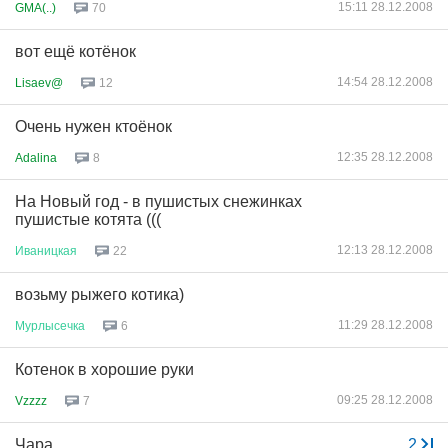
15:11 28.12.2008
GMA(..)
70
вот ещё котёнок
14:54 28.12.2008
Lisaev@
12
Очень нужен ктоёнок
12:35 28.12.2008
Adalina
8
На Новый год - в пушистых снежинках
пушистые котята (((
12:13 28.12.2008
Иваницкая
22
возьму рыжего котика)
11:29 28.12.2008
Мурлысечка
6
Котенок в хорошие руки
09:25 28.12.2008
Vzzzz
7
Чара
...
2