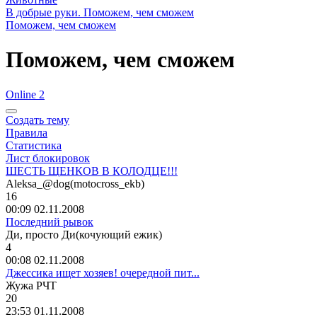
В добрые руки. Поможем, чем сможем
Поможем, чем сможем
Поможем, чем сможем
Online 2
Создать тему
Правила
Статистика
Лист блокировок
ШЕСТЬ ЩЕНКОВ В КОЛОДЦЕ!!!
Aleksa_@dog(motocross_ekb)
16
00:09 02.11.2008
Последний рывок
Ди
,
просто
Ди
(
кочующий
ежик
)
4
00:08 02.11.2008
Джессика ищет хозяев! очередной пит...
Жужа
РЧТ
20
23:53 01.11.2008