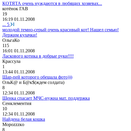
КОТЯТА очень нуждаются в любящих хозяевах...
котёнок
ГАВ
19
16:19 01.11.2008
...
5
молодой темно-серый очень красивый кот! Нашел семью!
Держим кулачки!
ОльгаКо
115
16:01 01.11.2008
Ласкового котика в добрые руки!!!!
Крассула
1
13:44 01.11.2008
Шар-пей которого обещала фото)))
ОльК
@
и
Б
@
к
$(
ждем
солдата
)
8
12:34 01.11.2008
Щенка спасает МЧС-нужна мат. поддержка
Сенклементия
10
12:34 01.11.2008
Найдена белая кошка
М
o
р
ozzz
к
o
8