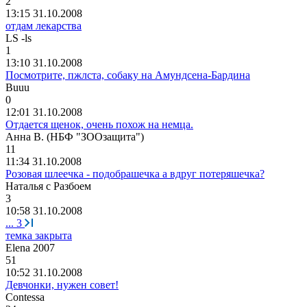
2
13:15 31.10.2008
отдам лекарства
LS -ls
1
13:10 31.10.2008
Посмотрите, пжлста, собаку на Амундсена-Бардина
Buuu
0
12:01 31.10.2008
Отдается щенок, очень похож на немца.
Анна
В
. (
НБФ
"
ЗООзащита
")
11
11:34 31.10.2008
Розовая шлеечка - подобрашечка а вдруг потеряшечка?
Наталья
с
Разбоем
3
10:58 31.10.2008
...
3
темка закрыта
Elena 2007
51
10:52 31.10.2008
Девчонки, нужен совет!
Contessa