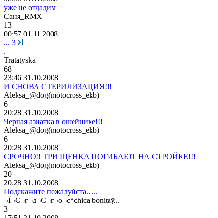
уже не отдадим
Саня
_RMX
13
00:57 01.11.2008
...
3
.
Tratatyska
68
23:46 31.10.2008
И СНОВА СТЕРИЛИЗАЦИЯ!!!
Aleksa_@dog(motocross_ekb)
6
20:28 31.10.2008
Черная азиатка в ошейнике!!!
Aleksa_@dog(motocross_ekb)
6
20:28 31.10.2008
СРОЧНО!! ТРИ ЩЕНКА ПОГИБАЮТ НА СТРОЙКЕ!!!
Aleksa_@dog(motocross_ekb)
20
20:28 31.10.2008
Подскажите пожалуйста......
¬Ї¬
С
¬
г
¬
д
¬
С
¬
г
¬
о
¬
с
*chica bonitaў...
3
17:51 31.10.2008