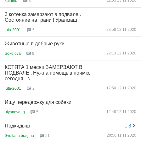
11:55 13.11.2020
kainmo
3
3 котёнка замерзают в подвале .
Состояние на грани ! Уралмаш
23:58 12.11.2020
juta-2001
6
Животные в добрые руки
22:13 12.11.2020
Sokolova
8
КОТЯТА 1 месяц ЗАМЕРЗАЮТ В
ПОДВАЛЕ . Нужна помощь в поимке
сегодня - з
17:50 12.11.2020
juta-2001
2
Ищу передержку для собаки
12:48 12.11.2020
ulyanova_g
5
Подкидыш
...
3
20:58 11.11.2020
Svetlana.bragina
51