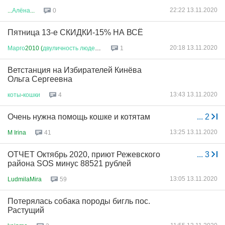
22:22 13.11.2020
...
Алёна
...
0
Пятница 13-е СКИДКИ-15% НА ВСЁ
20:18 13.11.2020
Марго
2010 (
двуличность
людей
.....
1
Ветстанция на Избирателей Кинëва
Ольга Сергеевна
13:43 13.11.2020
коты
-
кошки
4
Очень нужна помощь кошке и котятам
...
2
13:25 13.11.2020
M Irina
41
ОТЧЕТ Октябрь 2020, приют Режевского
...
3
района SOS минус 88521 рублей
13:05 13.11.2020
LudmilaMira
59
Потерялась собака породы бигль пос.
Растущий