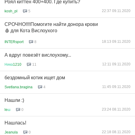
Роял киттен 400+400. Где купить?
22:37 09.11.2020
kosh_pl
5
СРОЧНО!!!!Помогите найти донора крови
🩸 для Кота Вислоухого
18:13 09.11.2020
INTERsport
8
А вдруг повезёт вислоухому...
12:11 09.11.2020
Ника
1210
11
бездомный котик ищет дом
11:45 09.11.2020
Svetlana.bragina
4
Нашли :)
23:24 08.11.2020
le
ш
0
Нашлась!
22:18 08.11.2020
Jeanula
0