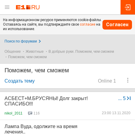
На информационном ресурсе применяются cookie-файлы.
Согласен
Оставаясь на сайте, вы подтверждаете свое
согласие
на
их использование.
Поиск по форумам
Общение
Животные
В добрые руки. Поможем, чем сможем
Поможем, чем сможем
Поможем, чем сможем
Создать тему
Online 1
АСБЕСТ+М.БРУСЯНЫ! Долг закрыт!
...
5
СПАСИБО!!!
23:00 13.11.2020
nikol_2011
116
Лампа Вуда, одолжите на время
лечения..