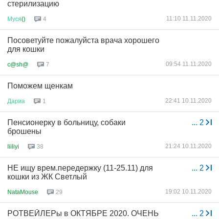
стерилизацию
11:10 11.11.2020
Муся
()
4
Посоветуйте пожалуйста врача хорошего
для кошки
09:54 11.11.2020
c@sh@
7
Поможем щенкам
22:41 10.11.2020
Дариа
1
Пенсионерку в больницу, собаки
...
2
брошены
21:24 10.11.2020
liiliyi
38
НЕ ищу врем.передержку (11-25.11) для
...
2
кошки из ЖК Светлый
19:02 10.11.2020
NataMouse
29
РОТВЕЙЛЕРы в ОКТЯБРЕ 2020. ОЧЕНЬ
...
2