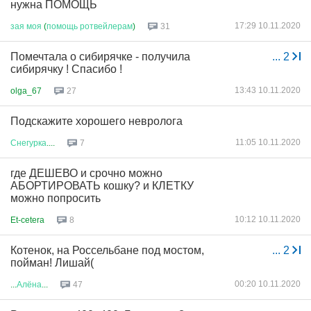
нужна ПОМОЩЬ
17:29 10.11.2020
зая
моя
(
помощь
ротвейлерам
)
31
Помечтала о сибирячке - получила
...
2
сибирячку ! Спасибо !
13:43 10.11.2020
olga_67
27
Подскажите хорошего невролога
11:05 10.11.2020
Снегурка
....
7
где ДЕШЕВО и срочно можно
АБОРТИРОВАТЬ кошку? и КЛЕТКУ
можно попросить
10:12 10.11.2020
Et-cetera
8
Котенок, на Россельбане под мостом,
...
2
пойман! Лишай(
00:20 10.11.2020
...
Алёна
...
47