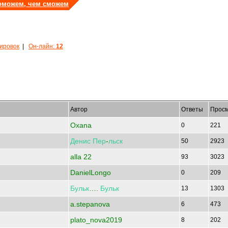
оможем, чем сможем
кировок
|
Он-лайн:
12
Автор
Ответы
Просм
Oxana
0
221
Денис
Пер
-
льск
50
2923
alla 22
93
3023
DanielLongo
0
209
Бульк
….
Бульк
13
1303
a.stepanova
6
473
plato_nova2019
8
202