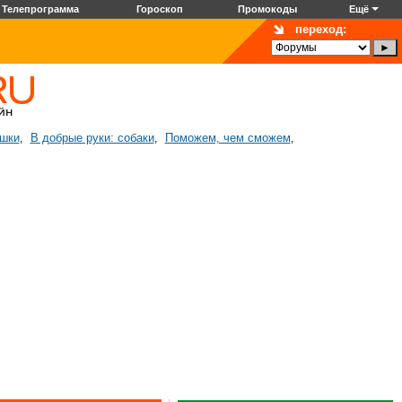
Телепрограмма
Гороскоп
Промокоды
Ещё
переход:
ошки
В добрые руки: собаки
Поможем, чем сможем
,
,
,