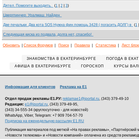
Дятел. Помогите выходить.
(
1
|
2
|
3
)
Цвергпинчер. Уралмаш. Найден
Две печальки. Два кота SOS Нужна фин.помощь 3428 ( погасить ДОЛГ) в
(
1
Следующая киска из подвала, долга нет, спасибо!
Обновить
|
Список Форумов
|
Поиск
|
Правила
|
Статистика
|
Лист бло
ЗНАКОМСТВА В ЕКАТЕРИНБУРГЕ
ПОГОДА В ЕКА
АФИША В ЕКАТЕРИНБУРГЕ
ГОРОСКОП
КУРСЫ ВАЛ
Информация для клиентов
Реклама на Е1
Отдел продаж рекламы Е1.РУ:
reklamae1@iportal.ru
, (343) 379-49-10
Редакция:
e1@iportal.ru
, (343) 379-49-95,
(343) 34-555-34 (круглосуточно - для новостей)
WhatsApp, Viber, Telegram: +7 909 704-57-70
Подписка на еженедельную рассылку E1.RU
Публикация материалов под меткой «На правах рекламы», «Партнёрский 
«Новости телекома» и «Новости компаний» оплачена из средств рекламо