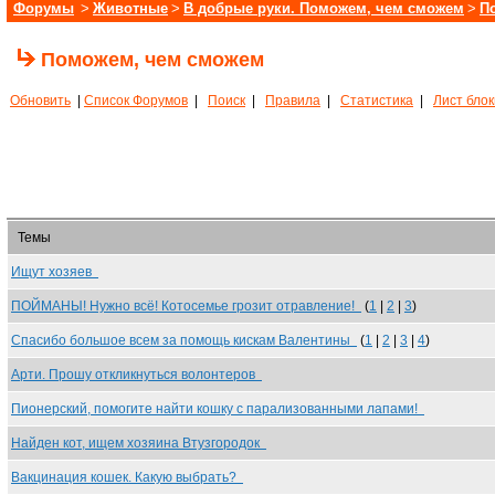
Форумы
>
Животные
>
В добрые руки. Поможем, чем сможем
>
П
Поможем, чем сможем
Обновить
|
Список Форумов
|
Поиск
|
Правила
|
Статистика
|
Лист бло
Темы
Ищут хозяев
ПОЙМАНЫ! Нужно всё! Котосемье грозит отравление!
(
1
|
2
|
3
)
Спасибо большое всем за помощь кискам Валентины
(
1
|
2
|
3
|
4
)
Арти. Прошу откликнуться волонтеров
Пионерский, помогите найти кошку с парализованными лапами!
Найден кот, ищем хозяина Втузгородок
Вакцинация кошек. Какую выбрать?