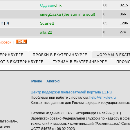
Одуван
chik
68
3215
sineg1azka (the sun in a soul)
6
366
Scarlett
|
2
|
3
)
65
1296
alla 22
8
274
кировок
|
ТЕРИНБУРГЕ
ПРОБКИ В ЕКАТЕРИНБУРГЕ
ФОРУМЫ В ЕКАТ
ЮТ В ЕКАТЕРИНБУРГЕ
ТУРИЗМ В ЕКАТЕРИНБУРГЕ
ПРОМО
iPhone
Android
Центр поддержки пользователей портала E1.RU
Проблемы при работе с порталом:
help@shkulev.ru
Контактные данные для Роскомнадзора и государственных
Сетевое издание «Е1.РУ Екатеринбург Онлайн» (18+)
Зарегистрировано Федеральной службой по надзору в сф
материал»,
технологий и массовых коммуникаций (Роскомнадзор) Свид
дателя
ФС77-84675 от 06.02.2023 г.