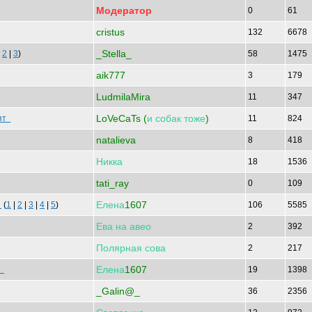
Модератор
0
61
cristus
132
6678
_Stella_
|
2
|
3
)
58
1475
aik777
3
179
LudmilaMira
11
347
LoVeCaTs (
и
собак
тоже
)
тят
11
824
natalieva
8
418
Никка
18
1536
tati_ray
0
109
Елена
1607
в
(
1
|
2
|
3
|
4
|
5
)
106
5585
Ева
на
авео
2
392
Полярная
сова
2
217
Елена
1607
т
19
1398
_Galin@_
36
2356