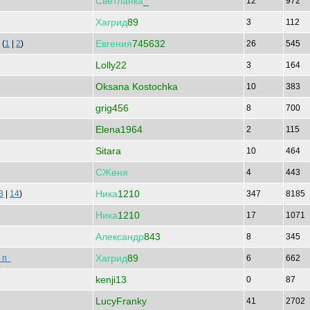
Светланка
_
12
972
Хагрид
89
3
112
Евгения
745632
(
1
|
2
)
26
545
Lolly22
3
164
Oksana Kostochka
10
383
grig456
8
700
Elena1964
2
115
Sitara
10
464
СЖеня
4
443
Ника
1210
3
|
14
)
347
8185
Ника
1210
17
1071
Александр
843
8
345
Хагрид
89
у п
6
662
kenji13
0
87
LucyFranky
41
2702