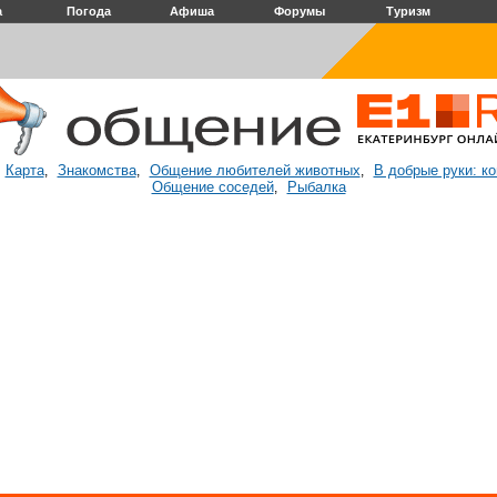
а
Погода
Афиша
Форумы
Туризм
Карта
Знакомства
Общение любителей животных
В добрые руки: к
:
,
,
,
Общение соседей
Рыбалка
,