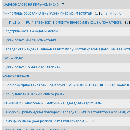
Кодовое слово на июль-командир.
Финпомощь собрали Очень нужен пиар моим котятам
(
1
|
2
|
3
|
4
|
5
|
6
)
~~~ИЮНЬ~~~КС "Телевизор". Помогите прокормить кошек, пожалуйста!
(
1
Подстричь кота в Академическом
Нужен совет чем лечить котёнка
Передержка найдена Ненужная никому пушистая красавица-кошка и ее ко
Котик- скунс
Нужен совет. Собака с эпилепсией
Рулетки Флекси
Сбор пока приостановлен.Все плохо! СРОЧНО!!!!КОШКА СКЕЛЕТ !!! Нужно 
Прошу внести в чёрный список ручек
В.Пышма,п Санаторный( Балтым) найден дратхаар,кобель
Не нужно.Срочно нужен препаратПалладия 50мг!! Мастоцитома у собаки, к
Помощь кошечке (уже родила) и котятам пиаром
(
1
|
2
)