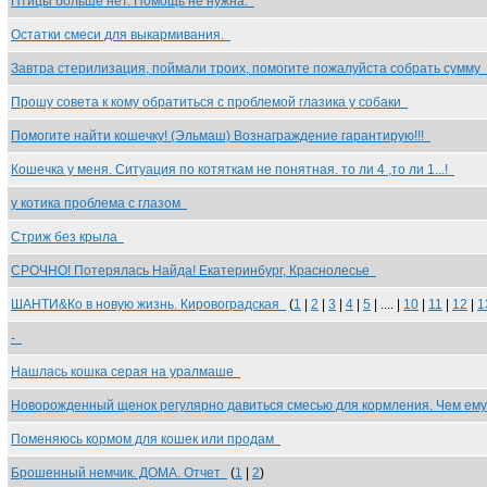
Птицы больше нет. Помощь не нужна.
Остатки смеси для выкармивания.
Завтра стерилизация, поймали троих, помогите пожалуйста собрать сумму
Прошу совета к кому обратиться с проблемой глазика у собаки
Помогите найти кошечку! (Эльмаш) Вознаграждение гарантирую!!!
Кошечка у меня. Ситуация по котяткам не понятная. то ли 4 ,то ли 1...!
у котика проблема с глазом
Стриж без крыла
СРОЧНО! Потерялась Найда! Екатеринбург, Краснолесье
ШАНТИ&Ко в новую жизнь. Кировоградская
(
1
|
2
|
3
|
4
|
5
| .... |
10
|
11
|
12
|
1
-
Нашлась кошка серая на уралмаше
Новорожденный щенок регулярно давиться смесью для кормления. Чем ем
Поменяюсь кормом для кошек или продам
Брошенный немчик. ДОМА. Отчет
(
1
|
2
)