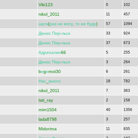
Viki123
0
102
nikol_2011
11
457
шуга
(
раз
не
могу
,
то
не
буду
)
57
1094
Денис
Пер
-
льск
33
924
Денис
Пер
-
льск
37
673
Адреналин
66
5
255
Денис
Пер
-
льск
3
264
b
е
g
е
mot30
6
261
Нас
_
много
18
782
nikol_2011
7
363
tati_ray
2
158
mim1504
40
1356
lada8798
3
257
Midorima
11
835