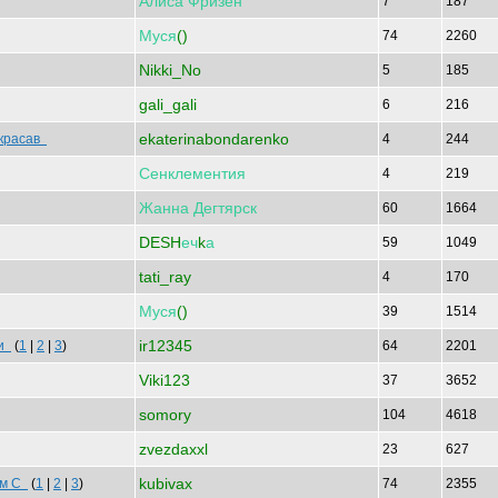
Алиса
Фризен
7
187
Муся
()
74
2260
Nikki_No
5
185
gali_gali
6
216
ekaterinabondarenko
 красав
4
244
Сенклементия
4
219
Жанна
Дегтярск
60
1664
DESH
еч
k
а
59
1049
tati_ray
4
170
Муся
()
39
1514
ir12345
ри
(
1
|
2
|
3
)
64
2201
Viki123
37
3652
somory
104
4618
zvezdaxxl
23
627
kubivax
ом С
(
1
|
2
|
3
)
74
2355