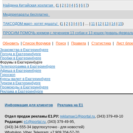
Найдена Китайская хохлатая
(
1
|
2
|
3
|
4
|
5
|
6
|
7
)
Медпрепараты бесплатно
ТАКСОДОМ март- хотят кушать!
(
1
|
2
|
3
|
4
|
5
| .... |
11
|
12
|
13
|
14
|
15
)
ПРОСИМ ПОМОЧЬ кормом,с лечением 13 собак и 13 кошек (январь-феврал
Обновить
|
Список Форумов
|
Поиск
|
Правила
|
Статистика
|
Лист бло
Знакомства в Екатеринбурге
Погода в Екатеринбурге
Пробки в Екатеринбурге
Форумы в Екатеринбурге
Телепрограмма в Екатеринбурге
Афиша в Екатеринбурге
Гороскоп
Курсы валют в Екатеринбурге
Туризм в Екатеринбурге
Промокоды в Екатеринбурге
Реклама в Екатеринбурге
Информация для клиентов
Реклама на Е1
Отдел продаж рекламы Е1.РУ:
reklamae1@iportal.ru
, (343) 379-49-10
Редакция:
e1@iportal.ru
, (343) 379-49-95,
(343) 34-555-34 (круглосуточно - для новостей)
WhatsApp, Viber, Telegram: +7 909 704-57-70