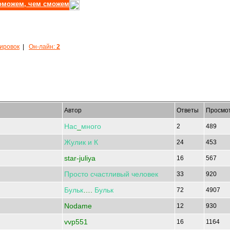
оможем, чем сможем
кировок
|
Он-лайн:
2
Автор
Ответы
Просмо
Нас
_
много
2
489
Жулик
и
К
24
453
star-juliya
16
567
Просто
счастливый
человек
33
920
Бульк
….
Бульк
72
4907
Nodame
12
930
vvp551
16
1164