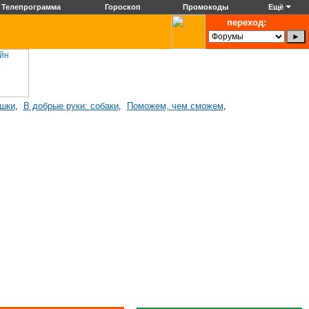
Телепрограмма
Гороскоп
Промокоды
Ещё
переход:
ошки
В добрые руки: собаки
Поможем, чем сможем
,
,
,