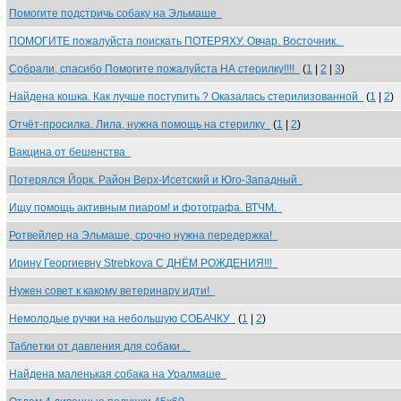
Помогите подстричь собаку на Эльмаше
ПОМОГИТЕ пожалуйста поискать ПОТЕРЯХУ. Овчар. Восточник.
Собрали, спасибо Помогите пожалуйста НА стерилку!!!!
(
1
|
2
|
3
)
Найдена кошка. Как лучше поступить ? Оказалась стерилизованной
(
1
|
2
)
Отчёт-просилка. Лила, нужна помощь на стерилку
(
1
|
2
)
Вакцина от бешенства
Потерялся Йорк. Район Верх-Исетский и Юго-Западный
Ищу помощь активным пиаром! и фотографа. ВТЧМ.
Ротвейлер на Эльмаше, срочно нужна передержка!
Ирину Георгиевну Strebkova С ДНЁМ РОЖДЕНИЯ!!!
Нужен совет к какому ветеринару идти!
Немолодые ручки на небольшую СОБАЧКУ
(
1
|
2
)
Таблетки от давления для собаки .
Найдена маленькая собака на Уралмаше