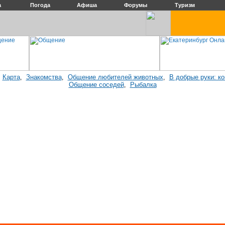
а
Погода
Афиша
Форумы
Туризм
Карта
Знакомства
Общение любителей животных
В добрые руки: к
:
,
,
,
Общение соседей
Рыбалка
,