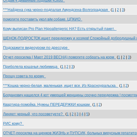
Отдам 4 диванные подушки 45x60
***Найдена сука черно-подпалая Амундсена-Волгоградская
(
1
|
2
|
3
)
помогите поставить укол в/м собаке. ЦПКИО
Кому выписан Pro Plan Hipoallergenic HA? Есть открытый пакет.
ЩЕНОК-ПОДРОСТОК ищет передержку и хозяев! Спокойный добродушный
Подскажите видеоуроки по дрессуре
Отчет-просилка ( Март 2019 ВЕСНА) помогите собрать на корм
(
1
|
2
|
3
)
Приболела кошачья любимица
(
1
|
2
|
3
)
Прошу совета по корму
***Кошка черно-белая, маленькая, ищет все. Из Красноуральска.
(
1
|
2
)
Богданович нашелся 4 кот умершей женщины срочно передержка !,посмот
Квартира-помойка. Нужны ПЕРЕДЕРЖКИ кошкам
(
1
|
2
)
Линяет черный, что посоветуете?
(
1
|
2
|
3
|
4
|
5
)
РИС кому?
ОТЧЕТ-просилка на щенков ЖИЗНЬ и ПУПСИК, больных вирусным гепатит