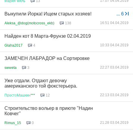
17:07 04.04.2019
Мария
Филь
13
Выкупили Йорка! Ищем старых хозяев!
...
6
16:51 04.04.2019
Aleksa_@dog(motocross_ekb)
138
Найден кот 8 Марта-Фрунзе 02.04.2019
10:33 04.04.2019
Glaha2017
4
ЗАМЕЧЕН ЛАБРАДОР на Сортировке
22:27 03.04.2019
swweta
3
Уже отдали. Отдают девочку
американского той фокстерьера.
22:13 03.04.2019
ПростоМашкин
***
12
Строительство вольер в приюте "Надин
Ковчег"
21:28 03.04.2019
Rimus_15
0