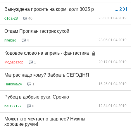
Вынуждена просить на корм. долг 3025 р
...
2
23:30 01.04.2019
o1ga-28
40
Отдам Проплан гастрик сухой
23:06 01.04.2019
nitebird
4
Кодовое слово на апрель - фантастика
20:17 01.04.2019
Модератор
1
Матрас надо кому? Забрать СЕГОДНЯ
16:25 01.04.2019
Harisma24
1
Рубец в добрые руки. Срочно
12:34 01.04.2019
hel127127
0
Может кто мечтает о шарпее? Нужны
хорошие ручки!