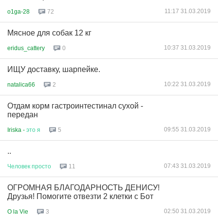
11:17 31.03.2019
o1ga-28
72
Мясное для собак 12 кг
10:37 31.03.2019
eridus_cattery
0
ИЩУ доставку, шарпейке.
10:22 31.03.2019
natalica66
2
Отдам корм гастроинтестинал сухой -
передан
09:55 31.03.2019
Iriska -
это
я
5
..
07:43 31.03.2019
Человек
просто
11
ОГРОМНАЯ БЛАГОДАРНОСТЬ ДЕНИСУ!
Друзья! Помогите отвезти 2 клетки с Бот
02:50 31.03.2019
O la Vie
3