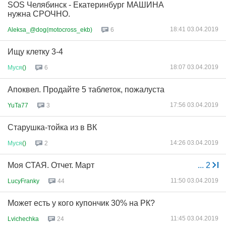
SOS Челябинск - Екатеринбург МАШИНА
нужна СРОЧНО.
18:41 03.04.2019
Aleksa_@dog(motocross_ekb)
6
Ищу клетку 3-4
18:07 03.04.2019
Муся
()
6
Апоквел. Продайте 5 таблеток, пожалуста
17:56 03.04.2019
YuTa77
3
Старушка-тойка из в ВК
14:26 03.04.2019
Муся
()
2
Моя СТАЯ. Отчет. Март
...
2
11:50 03.04.2019
LucyFranky
44
Может есть у кого купончик 30% на РК?
11:45 03.04.2019
Lvichechka
24