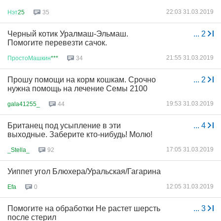
22:03 31.03.2019
Нэт
25
35
Черный котик Уралмаш-Эльмаш.
...
2
Помогите перевезти сачок.
21:55 31.03.2019
ПростоМашкин
***
34
Прошу помощи на корм кошкам. Срочно
...
2
нужна помощь на лечение Семы 2100
19:53 31.03.2019
gala41255_
44
Британец под усыпление в эти
...
4
выходные. Заберите кто-нибудь! Молю!
17:05 31.03.2019
_Stella_
92
Уиппет угол Блюхера/Уральская/Гагарина
12:05 31.03.2019
Efa
0
Помогите на обработки Не растет шерсть
...
3
после стерил