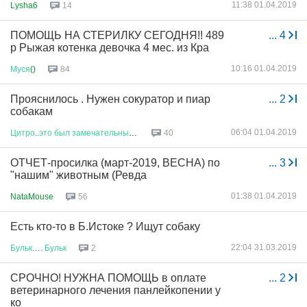
11:38 01.04.2019
Lysha6
14
ПОМОЩЬ НА СТЕРИЛКУ СЕГОДНЯ!! 489
...
4
р Рыжая котенка девочка 4 мес. из Кра
10:16 01.04.2019
Муся
()
84
Прояснилось . Нужен сокуратор и пиар
...
2
собакам
06:04 01.04.2019
Цитро
..
это
был
замечательный
к
...
40
ОТЧЕТ-просилка (март-2019, ВЕСНА) по
...
3
"нашим" животным (Ревда
01:38 01.04.2019
NataMouse
56
Есть кто-то в Б.Истоке ? Ищут собаку
22:04 31.03.2019
Бульк
….
Бульк
2
СРОЧНО! НУЖНА ПОМОЩЬ в оплате
...
2
ветеринарного лечения панлейкопении у
ко