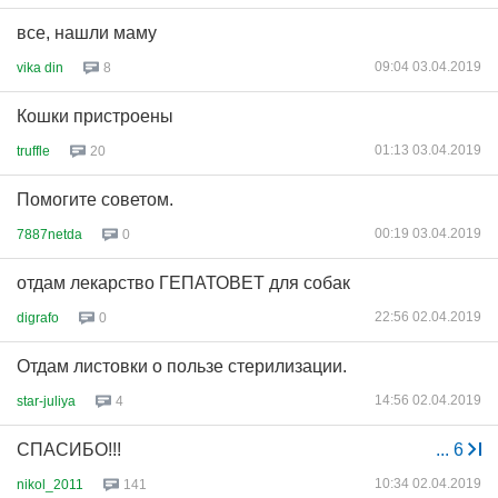
все, нашли маму
09:04 03.04.2019
vika din
8
Кошки пристроены
01:13 03.04.2019
truffle
20
Помогите советом.
00:19 03.04.2019
7887netda
0
отдам лекарство ГЕПАТОВЕТ для собак
22:56 02.04.2019
digrafo
0
Отдам листовки о пользе стерилизации.
14:56 02.04.2019
star-juliya
4
СПАСИБО!!!
...
6
10:34 02.04.2019
nikol_2011
141