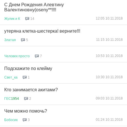
С Днем Рождения Алевтину
Валентиновну(oseny**!!!!
12:05 10.11.2018
Жулик
и
К
14
утеряна клетка-шестерка! верните!!!
11:15 10.11.2018
Златая
5
10:53 10.11.2018
Человек
просто
7
Подскажите по клейму
10:30 10.11.2018
Свет
_
ка
1
Кто занимается акитами?
09:03 10.11.2018
ГЕС
1954
2
Чем можно помочь?
01:24 10.11.2018
Бобосик
3