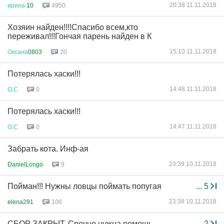
20:38 11.11.2018
ирина
10
4950
Хозяин найден!!!!Спасибо всем,кто
переживал!!!Гончая парень найден в К
15:10 11.11.2018
Оксана
0803
20
Потерялась хаски!!!
14:48 11.11.2018
О
.
С
0
Потерялась хаски!!!
14:47 11.11.2018
О
.
С
0
Забрать кота. Инф-ая
23:39 10.11.2018
DanielLongo
9
Пойман!!! Нужны ловцы поймать попугая
...
5
23:38 10.11.2018
elena291
106
СБОР ЗАКРЫТ. Срочно нужна помощь
...
2