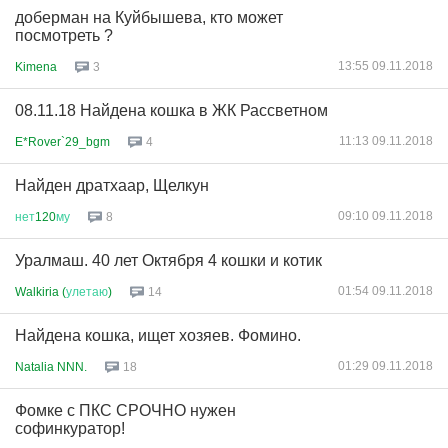
доберман на Куйбышева, кто может
посмотреть ?
13:55 09.11.2018
Kimena
3
08.11.18 Найдена кошка в ЖК Рассветном
11:13 09.11.2018
E*Rover`29_bgm
4
Найден дратхаар, Щелкун
09:10 09.11.2018
нет
120
му
8
Уралмаш. 40 лет Октября 4 кошки и котик
01:54 09.11.2018
Walkiria (
улетаю
)
14
Найдена кошка, ищет хозяев. Фомино.
01:29 09.11.2018
Natalia NNN.
18
Фомке с ПКС СРОЧНО нужен
софинкуратор!