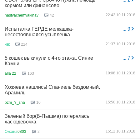
кормом или финансово
22:42 10.11.2018
nastyachemyakinav
42
Испыталка.ГЕРДЕ мелкашка-
...
9
несостоявшаяся усыпленка
21:37 10.11.2018
квк
224
5 кошек выкинули с 4-го этажа, Синие
...
7
Камни
19:08 10.11.2018
alla 22
163
Хозяева нашлись! Спаниель бездомный,
Арамиль
15:50 10.11.2018
bzm_Y_sna
10
Зеленый бор(В-Пышма) потерялась
хаскодевочка.
15:12 10.11.2018
Оксана
0803
2