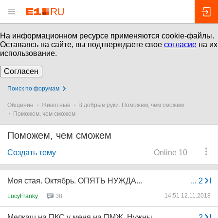
На информационном ресурсе применяются cookie-файлы.
Оставаясь на сайте, вы подтверждаете свое
согласие
на их
использование.
Согласен
Поиск по форумам
Общение
Животные
В добрые руки. Поможем, чем сможем
Поможем, чем сможем
Поможем, чем сможем
Создать тему
Online 10
Моя стая. Октябрь. ОПЯТЬ НУЖДА...
...
2
14:51 12.11.2018
LucyFranky
38
Мелкаш на ПКС у меня на ПМЖ. Нужны
...
2