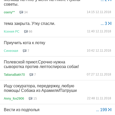
советы.
14:15 12.11.2018
oseny**
34
тема закрыта. Утку спасли.
...
3
11:40 12.11.2018
Ксения
РС
66
Приучить кота к лотку
10:42 12.11.2018
Синеокая
7
Полевской приют.Срочно нужна
сыворотка против лептоспироза собак!
07:27 12.11.2018
TatianaBakh70
7
Ищу сокуратора, передержку, любую
помощь! Собака из Арамиля/Патруши
22:48 11.11.2018
Anny_fox2906
15
Вести из подполья
...
199