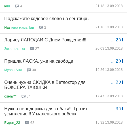
21:18 13.09.2018
le
ш
4
Подскажите кодовое слово на сентябрь
21:16 13.09.2018
Nas
тёна
мама
Таи
2
Ларису ЛАПОДАИ С Днем Рождения!!!
...
2
20:03 13.09.2018
Зюзельчанка
27
Пришла ЛАСКА, уже на свободе
...
2
19:26 13.09.2018
МурашАня
30
Очень нужна СКИДКА в Ветдоктор для
...
2
БОКСЕРА ТАЮШКИ.
17:47 13.09.2018
oseny**
34
Нужна передержка для собаки!!! Грозит
...
3
усыпление!!! У маленького ребенк
15:32 13.09.2018
Evgen_23
62