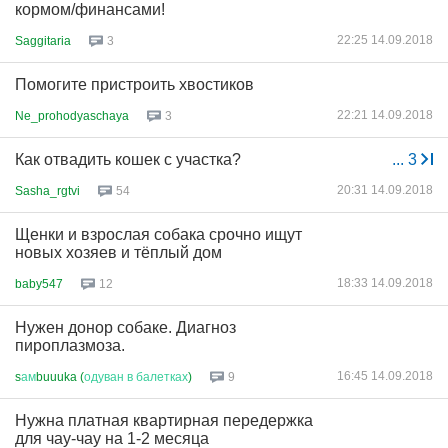
кормом/финансами!
22:25 14.09.2018
Saggitaria
3
Помогите пристроить хвостиков
22:21 14.09.2018
Ne_prohodyaschaya
3
Как отвадить кошек с участка?
...
3
20:31 14.09.2018
Sasha_rgtvi
54
Щенки и взрослая собака срочно ищут
новых хозяев и тёплый дом
18:33 14.09.2018
baby547
12
Нужен донор собаке. Диагноз
пироплазмоза.
16:45 14.09.2018
s
ам
buuuka (
одуван
в
балетках
)
9
Нужна платная квартирная передержка
для чау-чау на 1-2 месяца