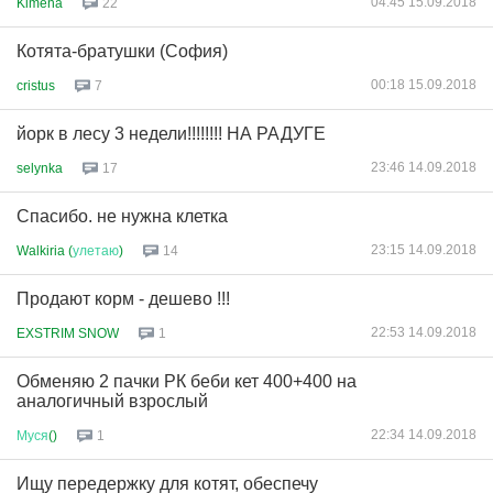
04:45 15.09.2018
Kimena
22
Котята-братушки (София)
00:18 15.09.2018
cristus
7
йорк в лесу 3 недели!!!!!!!! НА РАДУГЕ
23:46 14.09.2018
selynka
17
Спасибо. не нужна клетка
23:15 14.09.2018
Walkiria (
улетаю
)
14
Продают корм - дешево !!!
22:53 14.09.2018
EXSTRIM SNOW
1
Обменяю 2 пачки РК беби кет 400+400 на
аналогичный взрослый
22:34 14.09.2018
Муся
()
1
Ищу передержку для котят, обеспечу