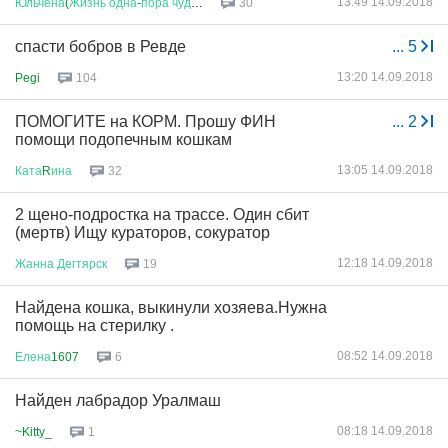
13:49 14.09.2018
Юльчёна
(
Жизнь
одна
-
пора
чудить
...
30
спасти бобров в Ревде
...
5
13:20 14.09.2018
Pegi
104
ПОМОГИТЕ на КОРМ. Прошу ФИН
...
2
помощи подопечным кошкам
13:05 14.09.2018
Ката
R
ина
32
2 щено-подростка на трассе. Один сбит
(мертв) Ищу кураторов, сокуратор
12:18 14.09.2018
Жанна
Дегтярск
19
Найдена кошка, выкинули хозяева.Нужна
помощь на стерилку .
08:52 14.09.2018
Елена
1607
6
Найден лабрадор Уралмаш
08:18 14.09.2018
~Kitty_
1