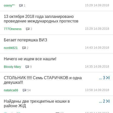
15:29 14.09.2018
oseny**
1
13 октября 2018 года запланировано
проведение международных протестов
15:29 14.09.2018
777Oneness
2
Бегает потеряшка ВИЗ
14:43 14.09.2018
nordik821
2
Ничего не ищем все нашли!
14:35 14.09.2018
Bloody Mary
9
СТОЛЬНИК !!!!! Семь СТАРИЧКОВ и одна
...
3
девушка!!!
13:58 14.09.2018
natalica66
54
Найдены две трехцветные кошки в
...
2
районе Ж/Д