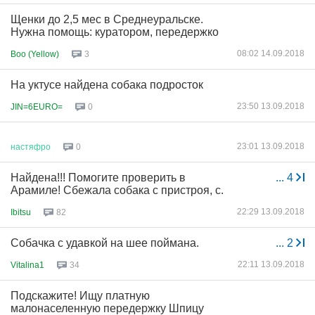
Щенки до 2,5 мес в Среднеуральске.
Нужна помощь: куратором, передержко
08:02 14.09.2018
Boo (Yellow)
3
На уктусе найдена собака подросток
23:50 13.09.2018
JIN=6EURO=
0
23:01 13.09.2018
настяфро
0
Найдена!!! Помогите проверить в
...
4
Арамиле! Сбежала собака с пристроя, с.
22:29 13.09.2018
Ibitsu
82
Собачка с удавкой на шее поймана.
...
2
22:11 13.09.2018
Vitalina1
34
Подскажите! Ищу платную
малонаселенную передержку Шпицу