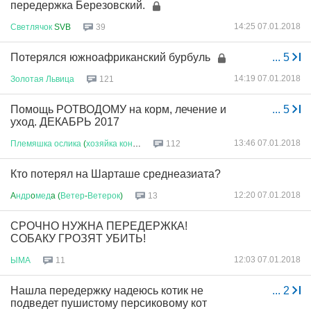
передержка Березовский.
14:25 07.01.2018
Светлячок
SVB
39
Потерялся южноафриканский бурбуль
...
5
14:19 07.01.2018
Золотая
Львица
121
Помощь РОТВОДОМУ на корм, лечение и
...
5
уход. ДЕКАБРЬ 2017
13:46 07.01.2018
Племяшка
ослика
(
хозяйка
коня
)...
112
Кто потерял на Шарташе среднеазиата?
12:20 07.01.2018
A
ндр
o
мед
a (
Ветер
-
Ветерок
)
13
СРОЧНО НУЖНА ПЕРЕДЕРЖКА!
СОБАКУ ГРОЗЯТ УБИТЬ!
12:03 07.01.2018
ЫМА
11
Нашла передержку надеюсь котик не
...
2
подведет пушистому персиковому кот