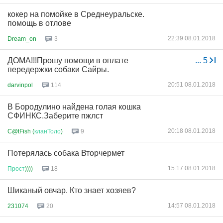
кокер на помойке в Среднеуральске.
помощь в отлове
22:39 08.01.2018
Dream_on
3
ДОМА!!!Прошу помощи в оплате
...
5
передержки собаки Сайры.
20:51 08.01.2018
darvinpol
114
В Бородулино найдена голая кошка
СФИНКС.Заберите пжлст
20:18 08.01.2018
C@tFish (
кланТоло
)
9
Потерялась собака Вторчермет
15:17 08.01.2018
Прост
))))
18
Шиканый овчар. Кто знает хозяев?
14:57 08.01.2018
231074
20