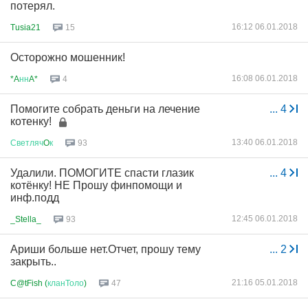
потерял.
16:12 06.01.2018
Tusia21
15
Осторожно мошенник!
16:08 06.01.2018
*A
нн
A*
4
Помогите собрать деньги на лечение
...
4
котенку!
13:40 06.01.2018
Светляч
O
к
93
Удалили. ПОМОГИТЕ спасти глазик
...
4
котёнку! НЕ Прошу финпомощи и
инф.подд
12:45 06.01.2018
_Stella_
93
Ариши больше нет.Отчет, прошу тему
...
2
закрыть..
21:16 05.01.2018
C@tFish (
кланТоло
)
47