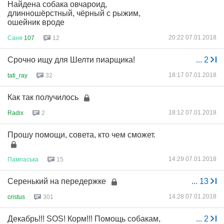
Найдена собака овчароид,
длинношёрстный, чёрный с рыжим,
ошейник вроде
20:22 07.01.2018
Саня
107
12
Срочно ищу для Шелти пиарщика!
...
2
18:17 07.01.2018
tati_ray
32
Как так получилось
18:12 07.01.2018
Radix
2
Прошу помощи, совета, кто чем сможет.
14:29 07.01.2018
Пампаська
15
Серенький на передержке
...
13
14:28 07.01.2018
cristus
301
Декабрь!!! SOS! Корм!!! Помощь собакам,
...
2