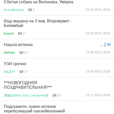
Сбитая собака на Вилонова. Умерла.
21:03 05.01.2018
БелыйБоксер
5
Ищу машину на 3 янв. Вторчермет -
Билимбай
19:31 05.01.2018
Exeunt
17
Нашла котенка
...
2
17:36 05.01.2018
b0l0nka
27
УЗИ срочно
13:45 05.01.2018
ШЕДОУ
17
***НОВОГОДНЯЯ
ПОЗДРАВИТЕЛЬНАЯ!***
12:17 05.01.2018
J33(
Доброе
утро
,
Снегурочка
!)
22
Подскажите, нужен котенок
переболевший панлейкопенией