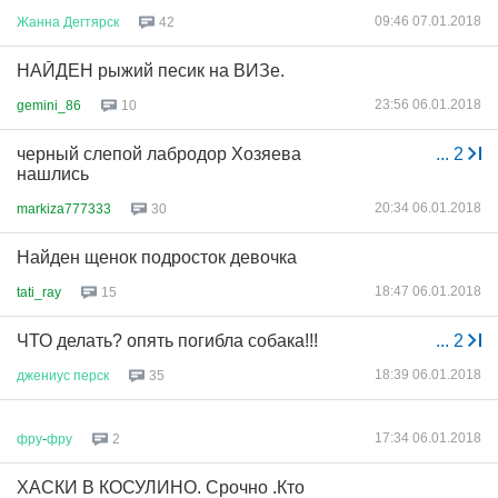
09:46 07.01.2018
Жанна
Дегтярск
42
НАЙДЕН рыжий песик на ВИЗе.
23:56 06.01.2018
gemini_86
10
черный слепой лабродор Хозяева
...
2
нашлись
20:34 06.01.2018
markiza777333
30
Найден щенок подросток девочка
18:47 06.01.2018
tati_ray
15
ЧТО делать? опять погибла собака!!!
...
2
18:39 06.01.2018
джениус
перск
35
17:34 06.01.2018
фру
-
фру
2
ХАСКИ В КОСУЛИНО. Срочно .Кто