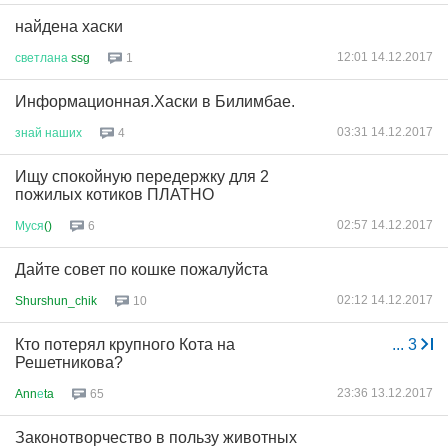
найдена хаски
12:01 14.12.2017
светлана
ssg
1
Информационная.Хаски в Билимбае.
03:31 14.12.2017
знай
наших
4
Ищу спокойную передержку для 2
пожилых котиков ПЛАТНО
02:57 14.12.2017
Муся
()
6
Дайте совет по кошке пожалуйста
02:12 14.12.2017
Shurshun_chik
10
Кто потерял крупного Кота на
...
3
Решетникова?
23:36 13.12.2017
Ann
е
ta
65
Законотворчество в пользу животных