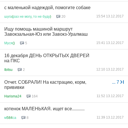
с маленькой надеждой, помогите собаке
15:54 13.12.2017
шуга
(
раз
не
могу
,
то
не
буду
)
20
Ищу помощь машиной маршрут
Завокзальная-Юз или Завокз-Уралмаш
15:41 13.12.2017
Муся
()
5
16 декабря ДЕНЬ ОТКРЫТЫХ ДВЕРЕЙ
на ПКС
12:10 13.12.2017
Ibitsu
2
Отчет. СОБРАЛИ! На кастрацию, корм,
...
7
прививки
11:52 13.12.2017
Harisma24
164
котенок МАЛЕНЬКАЯ. ищет все...........
11:39 13.12.2017
м
584
са
8