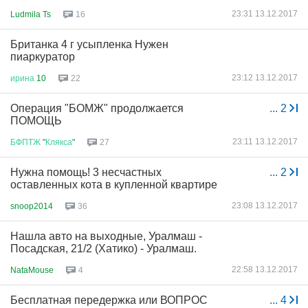
23:31 13.12.2017
Ludmila Ts
16
Британка 4 г усыпленка Нужен
пиаркуратор
23:12 13.12.2017
ирина
10
22
Операция "БОМЖ" продолжается
...
2
ПОМОЩЬ
23:11 13.12.2017
БФПТЖ
"
Клякса
"
27
Нужна помощь! 3 несчастных
...
2
оставленных кота в купленной квартире
23:08 13.12.2017
snoop2014
36
Нашла авто на выходные, Уралмаш -
Посадская, 21/2 (Хатико) - Уралмаш.
22:58 13.12.2017
NataMouse
4
Бесплатная передержка или ВОПРОС
...
4