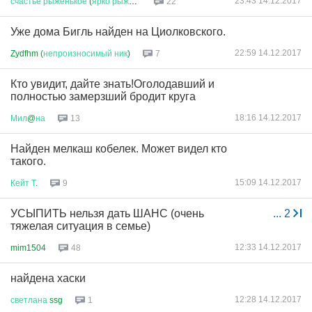
23:43 14.12.2017
счастье
рыженькое
(
ярко
рыжее
)...
22
Уже дома Бигль найден на Циолковского.
22:59 14.12.2017
Zydfhm (
непроизносимый
ник
)
7
Кто увидит, дайте знать!Оголодавший и
полностью замерзший бродит круга
18:16 14.12.2017
Мил
@
на
13
Найден мелкаш кобелек. Может видел кто
такого.
15:09 14.12.2017
Кейт
Т
.
9
УСЫПИТЬ нельзя дать ШАНС (очень
...
2
тяжелая ситуация в семье)
12:33 14.12.2017
mim1504
48
найдена хаски
12:28 14.12.2017
светлана
ssg
1