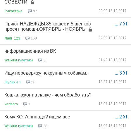
СОВЕСТИ
22:09 13.12.2017
Lvichechka
97
Приют НАДЕЖДЫ.85 кошек и 5 щенков
...
7
просят помощи.ОКТЯБРЬ - НОЯБРЬ
22:00 13.12.2017
Nadi_123
168
информационная из ВК
21:42 13.12.2017
Walkiria (
улетаю
)
3
Ищу передержку некрупным собакам.
...
3
18:37 13.12.2017
Жулик
и
К
50
Кошка, ожог на лапке - чем обработать?
18:07 13.12.2017
Vertebra
7
Кому КОТА нннадо? ищем все
...
2
18:06 13.12.2017
Walkiria (
улетаю
)
28