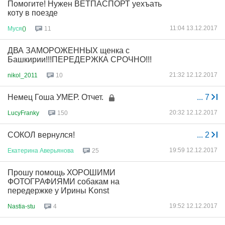
Помогите! Нужен ВЕТПАСПОРТ уехъать
коту в поезде
11:04 13.12.2017
Муся
()
11
ДВА ЗАМОРОЖЕННЫХ щенка с
Башкирии!!!ПЕРЕДЕРЖКА СРОЧНО!!!
21:32 12.12.2017
nikol_2011
10
Немец Гоша УМЕР. Отчет.
...
7
20:32 12.12.2017
LucyFranky
150
СОКОЛ вернулся!
...
2
19:59 12.12.2017
Екатерина
Аверьянова
25
Прошу помощь ХОРОШИМИ
ФОТОГРАФИЯМИ собакам на
передержке у Ирины Konst
19:52 12.12.2017
Nastia-stu
4