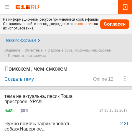
На информационном ресурсе применяются cookie-файлы.
Согласен
Оставаясь на сайте, вы подтверждаете свое
согласие
на
их использование.
Поиск по форумам
Общение
Животные
В добрые руки. Поможем, чем сможем
Поможем, чем сможем
Поможем, чем сможем
Создать тему
Online 12
тема не актуальна, песик Тоша
пристроен. УРА!!!
14:36 15.12.2017
NatSht
5
Нужно помочь зафиксировать
...
2
собаку.Наверное...