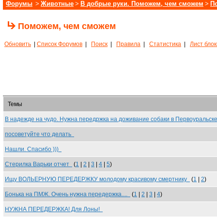
Форумы
>
Животные
>
В добрые руки. Поможем, чем сможем
>
П
Поможем, чем сможем
Обновить
|
Список Форумов
|
Поиск
|
Правила
|
Статистика
|
Лист бло
Темы
В надежде на чудо. Нужна передржка на доживание собаки в Первоуральс
посоветуйте что делать
Нашли. Спасибо )))
Стерилка Варьки отчет
(
1
|
2
|
3
|
4
|
5
)
Ищу ВОЛЬЕРНУЮ ПЕРЕДЕРЖКУ молодому красивому смертнику
(
1
|
2
)
Бонька на ПМЖ. Очень нужна передержка....
(
1
|
2
|
3
|
4
)
НУЖНА ПЕРЕДЕРЖКА! Для Лоны!