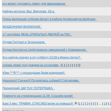
кто может одолжить лампу для кварцевания
Найден котенок. Виз. Викулова, 28-а
Очень маленькая собачка бегает в районе Космонавтов Шефская
МОШЕННИКИ ВНИМАНИЕ
17 сентября ДЕНЬ ОТКРЫТЫХ ДВЕРЕЙ на ПКС
Отдам Гептрал и Эссенциале
Отдам бесплатно Цефтриаксон смешанный с Новокаином.
Кто-нибудь поедет в эту субботу 23.09 к Ирине Цитро?
собака лежит под дождем на остановке
(
1
|
2
|
3
|
4
|
5
)
Юлю ***R*** с прошедшим Днём рождения!!
Нашлась!! Срочно!!! Потерялась собака!!! Сортировка
Пионерский. ШИ ТЦУ. ПОТЕРЯШКА.
Помогите на стерилизацию 11.09. Спасибо всем!!
Бакс 5 мес, ТРАВМА. СПАСИБО всем за помощь!!!
(
1
|
2
|
3
|
4
|
5
| .... |
14
|