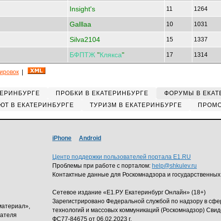
Insight's
11
1264
Galllaa
10
1031
Silva2104
15
1337
БФПТЖ
"
Клякса
"
17
1314
кировок
|
ТЕРИНБУРГЕ
ПРОБКИ В ЕКАТЕРИНБУРГЕ
ФОРУМЫ В ЕКАТ
ЮТ В ЕКАТЕРИНБУРГЕ
ТУРИЗМ В ЕКАТЕРИНБУРГЕ
ПРОМО
iPhone
Android
Центр поддержки пользователей портала E1.RU
Проблемы при работе с порталом:
help@shkulev.ru
Контактные данные для Роскомнадзора и государственных
Сетевое издание «Е1.РУ Екатеринбург Онлайн» (18+)
Зарегистрировано Федеральной службой по надзору в сф
материал»,
технологий и массовых коммуникаций (Роскомнадзор) Свид
дателя
ФС77-84675 от 06.02.2023 г.