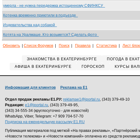
умерла - не нужна передержка истощенному СФИНКСУ
Котенка временно приютили в подъезде
Издевательства над собакой
Котята на Уралмаше. Кто возьмется? Сделать фото
Обновить
|
Список Форумов
|
Поиск
|
Правила
|
Статистика
|
Лист бло
ЗНАКОМСТВА В ЕКАТЕРИНБУРГЕ
ПОГОДА В ЕКА
АФИША В ЕКАТЕРИНБУРГЕ
ГОРОСКОП
КУРСЫ ВАЛ
Информация для клиентов
Реклама на Е1
Отдел продаж рекламы Е1.РУ:
reklamae1@iportal.ru
, (343) 379-49-10
Редакция:
e1@iportal.ru
, (343) 379-49-95,
(343) 34-555-34 (круглосуточно - для новостей)
WhatsApp, Viber, Telegram: +7 909 704-57-70
Подписка на еженедельную рассылку E1.RU
Публикация материалов под меткой «На правах рекламы», «Партнёрский 
«Новости телекома» и «Новости компаний» оплачена из средств рекламо