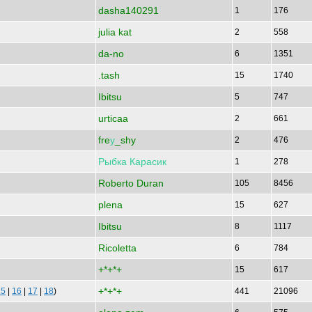
dasha140291
1
176
julia kat
2
558
da-no
6
1351
.tash
15
1740
Ibitsu
5
747
urticaa
2
661
fre
у
_shy
2
476
Рыбка
Карасик
1
278
Roberto Duran
105
8456
plena
15
627
Ibitsu
8
1117
Ricoletta
6
784
+*+*+
15
617
+*+*+
15
|
16
|
17
|
18
)
441
21096