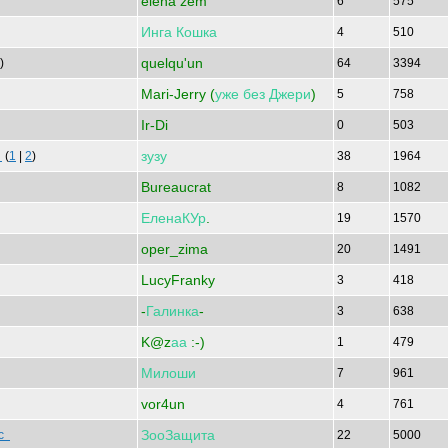
elena zem
6
575
Инга
Кошка
4
510
quelqu'un
)
64
3394
Mari-Jerry (
уже
без
Джери
)
5
758
Ir-Di
0
503
зузу
с
(
1
|
2
)
38
1964
Bureaucrat
8
1082
ЕленаКУр
.
19
1570
oper_zima
20
1491
LucyFranky
3
418
-
Галинка
-
3
638
K@z
аа
:-)
1
479
Милоши
7
961
vor4un
4
761
ЗооЗащита
ос
22
5000