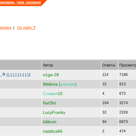
оможем, чем сможем
кировок
|
Он-лайн:
7
Автор
Ответы
Просмот
o1ga-28
ке
(
1
|
2
|
3
|
4
|
5
)
114
7186
Walkiria (
улетаю
)
15
913
Славия
10
4
673
NatSht
104
3274
LucyFranky
32
2328
bilibom
94
6973
natalica66
2
474