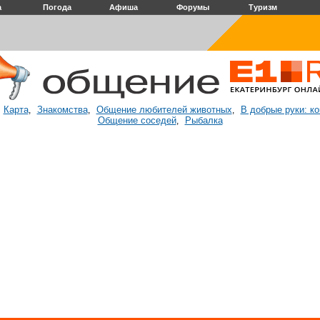
а
Погода
Афиша
Форумы
Туризм
Карта
Знакомства
Общение любителей животных
В добрые руки: к
:
,
,
,
Общение соседей
Рыбалка
,