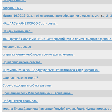
Найдена кошка
Ковролин б.У.
Митинг 16.09.17. Закон об ответственном обращении с животными.
(
1
|
2
|
3
НАШЛАСЬ КАНЕ КОРСО Сортировка!
Найден мелкий пес.
1078 рублей Собакам с ПКС п. Октябрьский нужна помочь пиаром и финан
Котенок в подъезде
старичку котику необходим срочно дом и лечение
Привалило рыжее счастье
Ищу машину на вск. Среднеуральск - Решетникова-Среднеуральск
Шарпея никто не терял?
Срочно подстричь собаку эльмаш
Брошенный пес? Или потерянный. В ошейнике.
Найден кокер-спаниель
умерла Елена Данилина (питомник Голубой муравейник). Нужна помощь с 