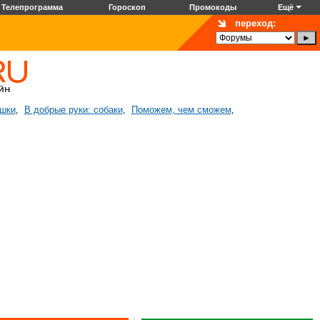
Телепрограмма
Гороскоп
Промокоды
Ещё
переход:
ошки
В добрые руки: собаки
Поможем, чем сможем
,
,
,