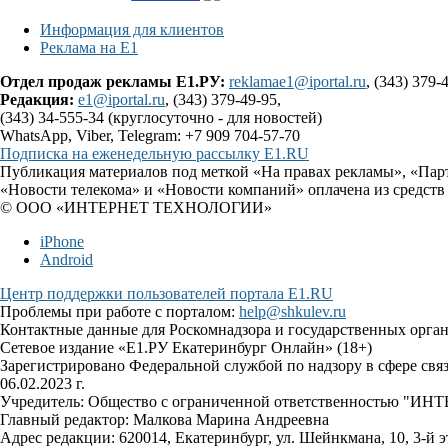
Информация для клиентов
Реклама на Е1
Отдел продаж рекламы Е1.РУ:
reklamae1@iportal.ru
, (343) 379-
Редакция:
e1@iportal.ru
, (343) 379-49-95,
(343) 34-555-34 (круглосуточно - для новостей)
WhatsApp, Viber, Telegram: +7 909 704-57-70
Подписка на еженедельную рассылку E1.RU
Публикация материалов под меткой «На правах рекламы», «Пар
«Новости телекома» и «Новости компаний» оплачена из средств
© ООО «ИНТЕРНЕТ ТЕХНОЛОГИИ»
iPhone
Android
Центр поддержки пользователей портала E1.RU
Проблемы при работе с порталом:
help@shkulev.ru
Контактные данные для Роскомнадзора и государственных орга
Сетевое издание «Е1.РУ Екатеринбург Онлайн» (18+)
Зарегистрировано Федеральной службой по надзору в сфере св
06.02.2023 г.
Учредитель: Общество с ограниченной ответственностью 
Главный редактор: Малкова Марина Андреевна
Адрес редакции: 620014, Екатеринбург, ул. Шейнкмана, 10, 3-й э