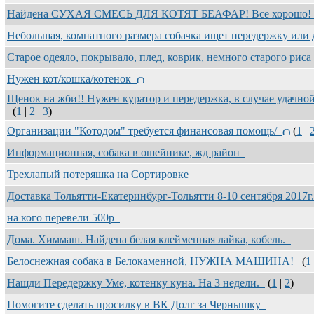
Найдена СУХАЯ СМЕСЬ ДЛЯ КОТЯТ БЕАФАР! Все хорошо
Небольшая, комнатного размера собачка ищет передержку или
Старое одеяло, покрывало, плед, коврик, немного старого риса
Нужен кот/кошка/котенок
Щенок на жби!! Нужен куратор и передержка, в случае удачно
(
1
|
2
|
3
)
Организации "Котодом" требуется финансовая помощь/
(
1
|
Информационная, собака в ошейнике, жд район
Трехлапый потеряшка на Сортировке
Доставка Тольятти-Екатеринбург-Тольятти 8-10 сентября 2017
на кого перевели 500р
Дома. Химмаш. Найдена белая клейменная лайка, кобель.
Белоснежная собака в Белокаменной, НУЖНА МАШИНА!
(
1
Нащди Передержку Уме, котенку куна. На 3 недели.
(
1
|
2
)
Помогите сделать просилку в ВК Долг за Чернышку