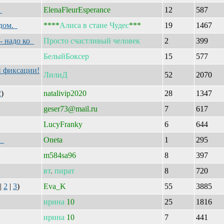
!
ElenaFleurEsperance
12
587
 дом.
****
Алиса
в
стане
Чудес
***
19
1467
 - надо ко
Просто
счастливый
человек
2
399
БелыйБоксер
15
577
й фиксации!
ЛилиД
52
2070
2
)
natalivip2020
28
1347
geser73@mail.ru
7
617
LucyFranky
6
644
г.
Oneta
1
295
m584sa96
8
397
вт
.
пират
8
720
|
2
|
3
)
Eva_K
55
3885
ирина
10
25
1816
ирина
10
7
441