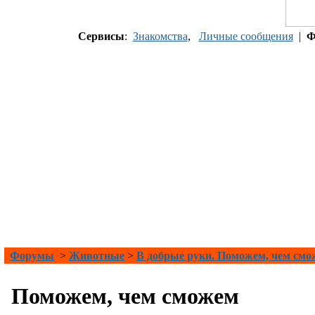
Сервисы
:
Знакомства
,
Личные сообщения
|
Ф
Форумы
>
Животные
>
В добрые руки. Поможем, чем см
Поможем, чем сможем