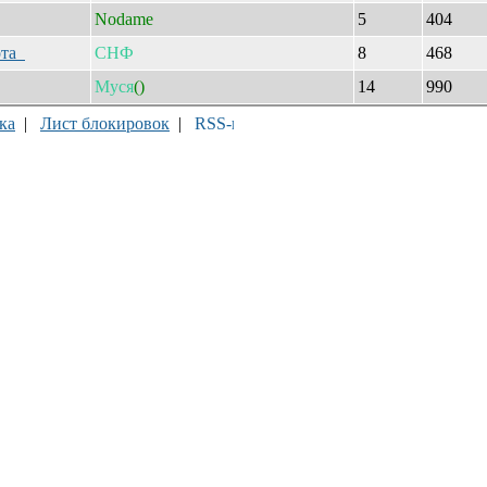
Nodame
5
404
ота
СНФ
8
468
Муся
()
14
990
ка
|
Лист блокировок
|