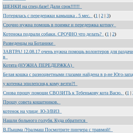
ЩЕНКИ на спец.базе! Дали срок!!!!!!
Потерялась с передержки камышка . 5 мес.
(
1
|
2
|
3
)
Срочно нужна помощь в поимке и передержка котику
Котенока подрали собаки. СРОЧНО что делать?
(
1
|
2
)
Разведенцы на Ботанике
ЗАВТРА! 12.08.17 очень нужна помощь волонтеров для раздач
в
Котята (НУЖНА ПЕРЕДЕРЖКА)
Белая кошка с разноцветными глазами найдена в р-не Юго-за
у котенка эпилепсия,к кому везти?!
Снова прошу помощи СВОЗИТЬ к Тебенькову кота Васю.
(
1
|
Прощу совета кошатников.
котенок на улице_Ю-З/ВИЗ
Нашли больного голубя. Куда обратится
В.Пышма /Уралмаш Посмотрите пинчера с травмой!