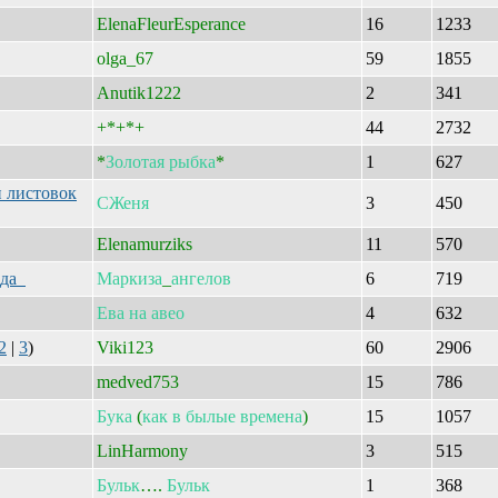
ElenaFleurEsperance
16
1233
olga_67
59
1855
Anutik1222
2
341
+*+*+
44
2732
*
Золотая
рыбка
*
1
627
и листовок
СЖеня
3
450
Elenamurziks
11
570
пада
Маркиза
_
ангелов
6
719
Ева
на
авео
4
632
2
|
3
)
Viki123
60
2906
medved753
15
786
Бука
(
как
в
былые
времена
)
15
1057
LinHarmony
3
515
Бульк
….
Бульк
1
368