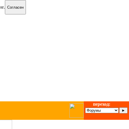
ие.
Согласен
переход: