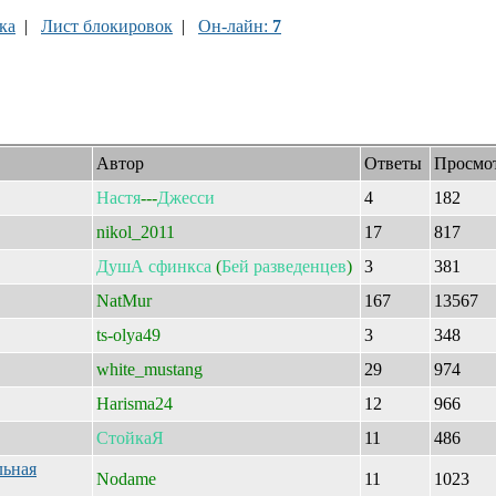
ка
|
Лист блокировок
|
Он-лайн:
7
Автор
Ответы
Просмо
Настя
---
Джесси
4
182
nikol_2011
17
817
ДушА
сфинкса
(
Бей
разведенцев
)
3
381
NatMur
167
13567
ts-olya49
3
348
white_mustang
29
974
Harisma24
12
966
СтойкаЯ
11
486
льная
Nodame
11
1023