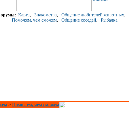
орумы
:
Карта
,
Знакомства
,
Общение любителей животных
,
Поможем, чем сможем
,
Общение соседей
,
Рыбалка
ожем
>
Поможем, чем сможем