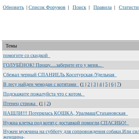
Обновить
|
Список Форумов
|
Поиск
|
Правила
|
Статисти
Темы
помогите со скидкой
ГОЛУБЁНОК! Прошу.....заберите его у меня...
Сбежал черный СПАНИЕЛь Косотурская /Удельная
В лесу найден чемодан с котятами
(
1
|
2
|
3
|
4
|
5
|
6
|
7
)
Подскажите пожалуйста что с котом.
Птенец стрижа
(
1
|
2
)
НАШЛИ!!! Потерялась КОШКА, Уралмаш/Стахановская
Нужна клетка под котят,с доставкой помогли,СПАСИБО!
Нужен мужчина на субботу для сопровождения собаки.Или си
женщина-