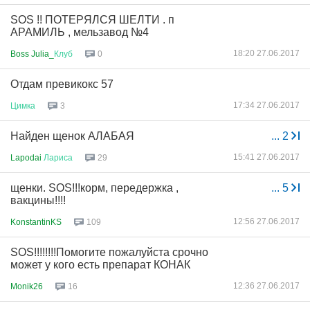
SOS !! ПОТЕРЯЛСЯ ШЕЛТИ . п
АРАМИЛЬ , мельзавод №4
18:20 27.06.2017
Boss Julia_
Клуб
0
Отдам превикокс 57
17:34 27.06.2017
Цимка
3
Найден щенок АЛАБАЯ
...
2
15:41 27.06.2017
Lapodai
Лариса
29
щенки. SOS!!!корм, передержка ,
...
5
вакцины!!!!
12:56 27.06.2017
KonstantinKS
109
SOS!!!!!!!!Помогите пожалуйста срочно
может у кого есть препарат КОНАК
12:36 27.06.2017
Monik26
16