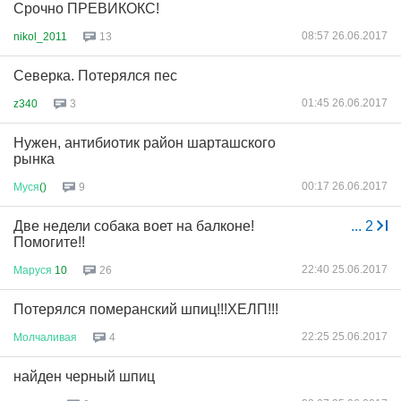
Срочно ПРЕВИКОКС!
08:57 26.06.2017
nikol_2011
13
Северка. Потерялся пес
01:45 26.06.2017
z340
3
Нужен, антибиотик район шарташского
рынка
00:17 26.06.2017
Муся
()
9
Две недели собака воет на балконе!
...
2
Помогите!!
22:40 25.06.2017
Маруся
10
26
Потерялся померанский шпиц!!!ХЕЛП!!!
22:25 25.06.2017
Молчаливая
4
найден черный шпиц