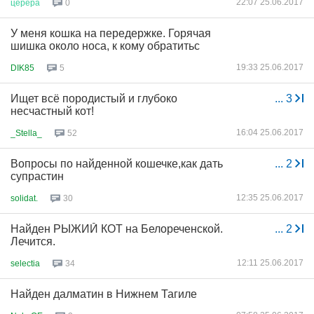
22:07 25.06.2017
церера
0
У меня кошка на передержке. Горячая
шишка около носа, к кому обратитьс
19:33 25.06.2017
DIK85
5
Ищет всё породистый и глубоко
...
3
несчастный кот!
16:04 25.06.2017
_Stella_
52
Вопросы по найденной кошечке,как дать
...
2
супрастин
12:35 25.06.2017
solidat.
30
Найден РЫЖИЙ КОТ на Белореченской.
...
2
Лечится.
12:11 25.06.2017
selectia
34
Найден далматин в Нижнем Тагиле