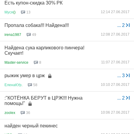
Есть купон-скидка 30% РК
12:14 27.06.2017
Муся
()
13
Пропала собака!!! Найдена!!!
...
2
12:08 27.06.2017
irena1987
49
Найдена сука карликового пинчера!
Скучает!
11:07 27.06.2017
Master-service
8
рыжик умер в црж
...
3
10:10 27.06.2017
ЕленаКУр
.
58
:"КОТЁНКА БЕРУТ в ЦРЖ!!! Нужна
...
2
помощь!"
10:06 27.06.2017
zoolex
36
найден черный пекинес