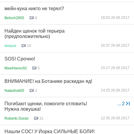
мейн-куна никто не терял?
18:03 26.06.2017
Beloch2805
8
Найден щенок той терьера
(предположительно)
16:37 26.06.2017
микрик
19
SOS! Срочно!
15:17 26.06.2017
MaxiHavoc92
5
ВНИМАНИЕ! на Ботанике раскидан яд!
14:25 26.06.2017
Natashok00
2
Погибают щенки, помогите отловить!
...
2
Нужна ловушка!
12:35 26.06.2017
Roberto Duran
31
Нашли СОС! У Йорка СИЛЬНЫЕ БОЛИ!