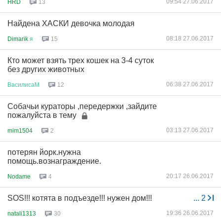
09:54 27.06.2017
HRD
13
Найдена ХАСКИ девочка молодая
08:18 27.06.2017
Dimarik
я
15
Кто может взять трех кошек на 3-4 суток
без других животных
06:38 27.06.2017
ВасилисаМ
12
Собачьи кураторы ,передержки ,зайдите
пожалуйста в тему
03:13 27.06.2017
mim1504
2
потерян йорк.нужна
помощь.вознаграждение.
20:17 26.06.2017
Nodame
4
SOS!!! котята в подъезде!!! нужен дом!!!
...
2
19:36 26.06.2017
natali1313
30