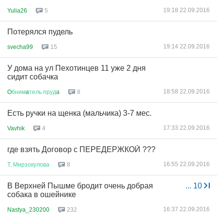
19:18 22.09.2016
Yulia26
5
Потерялся пудель
19:14 22.09.2016
svecha99
15
У дома на ул Пехотинцев 11 уже 2 дня
сидит собачка
18:58 22.09.2016
O
бним
a
тель
пруд
a
8
Есть ручки на щенка (мальчика) 3-7 мес.
17:33 22.09.2016
Vavhik
4
где взять Договор с ПЕРЕДЕРЖКОЙ ???
16:55 22.09.2016
Т
.
Мирзокулова
8
В Верхней Пышме бродит очень добрая
...
10
собака в ошейнике
16:37 22.09.2016
Nastya_230200
232