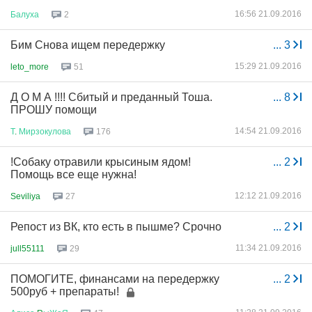
16:56 21.09.2016
Балуха
2
Бим Снова ищем передержку
...
3
15:29 21.09.2016
leto_more
51
Д О М А !!!! Сбитый и преданный Тоша.
...
8
ПРОШУ помощи
14:54 21.09.2016
Т
.
Мирзокулова
176
!Собаку отравили крысиным ядом!
...
2
Помощь все еще нужна!
12:12 21.09.2016
Seviliya
27
Репост из ВК, кто есть в пышме? Срочно
...
2
11:34 21.09.2016
jull55111
29
ПОМОГИТЕ, финансами на передержку
...
2
500руб + препараты!