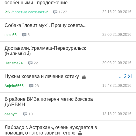
особенными - продолжение
22:16 21.09.2016
P.S. /
простые
сложности
/
1727
Собака "ловит мух". Прошу совета...
22:00 21.09.2016
mms66
6
Доставили. Уралмаш-Первоуральск
(Билимбай)
20:03 21.09.2016
Harisma24
22
Нужны хозяева и лечение котику
...
2
19:48 21.09.2016
Anjela6565
28
В районе ВИЗа потерян метис боксера
ДАРВИН
18:18 21.09.2016
oseny**
10
Лабрадо г. Астрахань, очень нуждается в
помощи, от этого зависит его ж