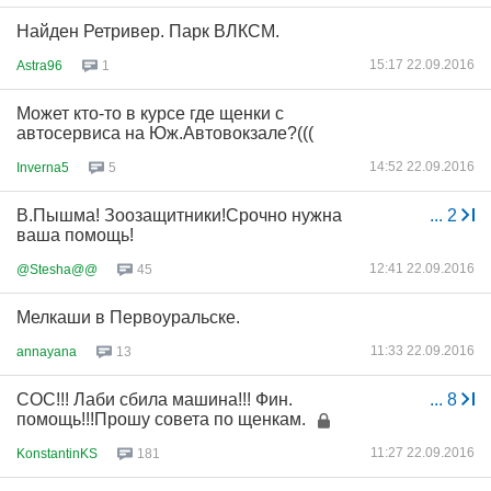
Найден Ретривер. Парк ВЛКСМ.
15:17 22.09.2016
Astra96
1
Может кто-то в курсе где щенки с
автосервиса на Юж.Автовокзале?(((
14:52 22.09.2016
Inverna5
5
В.Пышма! Зоозащитники!Срочно нужна
...
2
ваша помощь!
12:41 22.09.2016
@Stesha@@
45
Мелкаши в Первоуральске.
11:33 22.09.2016
annayana
13
СОС!!! Лаби сбила машина!!! Фин.
...
8
помощь!!!Прошу совета по щенкам.
11:27 22.09.2016
KonstantinKS
181