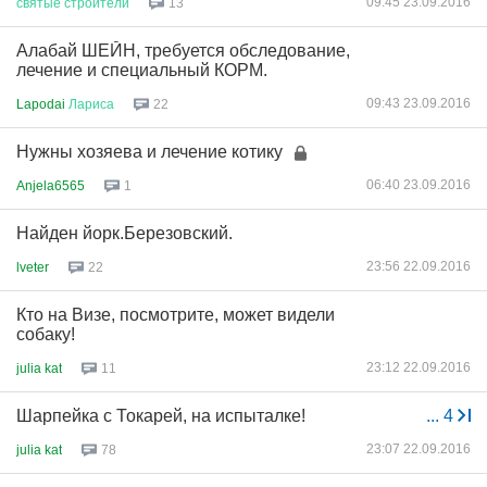
09:45 23.09.2016
святые
строители
13
Алабай ШЕЙН, требуется обследование,
лечение и специальный КОРМ.
09:43 23.09.2016
Lapodai
Лариса
22
Нужны хозяева и лечение котику
06:40 23.09.2016
Anjela6565
1
Найден йорк.Березовский.
23:56 22.09.2016
lveter
22
Кто на Визе, посмотрите, может видели
собаку!
23:12 22.09.2016
julia kat
11
Шарпейка с Токарей, на испыталке!
...
4
23:07 22.09.2016
julia kat
78