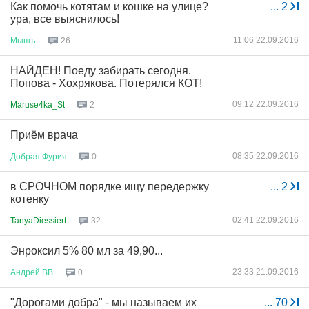
Как помочь котятам и кошке на улице?
...
2
ура, все выяснилось!
11:06 22.09.2016
Мышъ
26
НАЙДЕН! Поеду забирать сегодня.
Попова - Хохрякова. Потерялся КОТ!
09:12 22.09.2016
Maruse4ka_St
2
Приём врача
08:35 22.09.2016
Добрая
Фурия
0
в СРОЧНОМ порядке ищу передержку
...
2
котенку
02:41 22.09.2016
TanyaDiessiert
32
Энроксил 5% 80 мл за 49,90...
23:33 21.09.2016
Андрей
ВВ
0
"Дорогами добра" - мы называем их
...
70