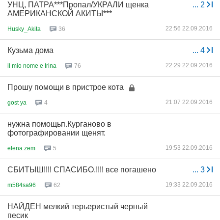
УНЦ, ПАТРА***Пропал/УКРАЛИ щенка
...
2
АМЕРИКАНСКОЙ АКИТЫ***
22:56 22.09.2016
Husky_Akita
36
Кузьма дома
...
4
22:29 22.09.2016
il mio nome e Irina
76
Прошу помощи в пристрое кота
21:07 22.09.2016
gost ya
4
нужна помощьп.Курганово в
фотографировании щенят.
19:53 22.09.2016
elena zem
5
СБИТЫШ!!!! СПАСИБО.!!!! все погашено
...
3
19:33 22.09.2016
m584sa96
62
НАЙДЕН мелкий терьеристый черный
песик