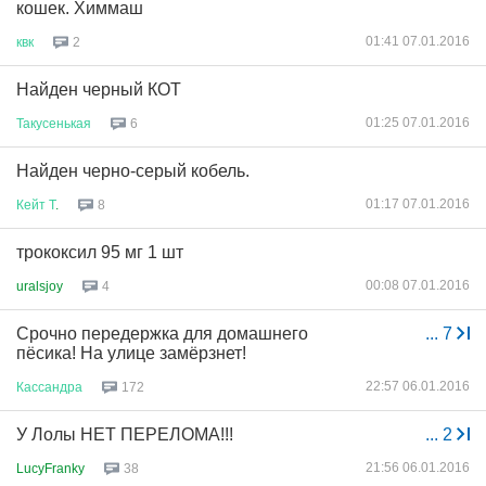
кошек. Химмаш
01:41 07.01.2016
квк
2
Найден черный КОТ
01:25 07.01.2016
Такусенькая
6
Найден черно-серый кобель.
01:17 07.01.2016
Кейт
Т
.
8
трококсил 95 мг 1 шт
00:08 07.01.2016
uralsjoy
4
Срочно передержка для домашнего
...
7
пёсика! На улице замёрзнет!
22:57 06.01.2016
Кассандра
172
У Лолы НЕТ ПЕРЕЛОМА!!!
...
2
21:56 06.01.2016
LucyFranky
38