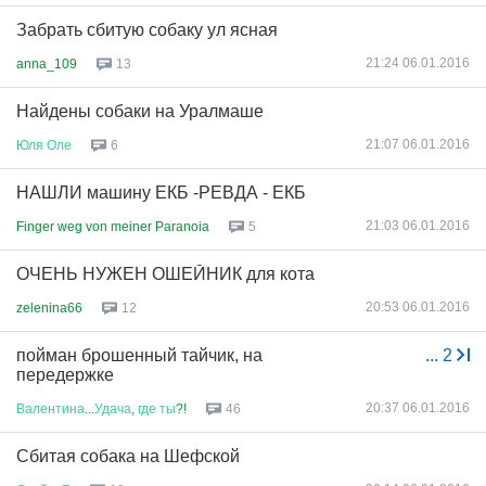
Забрать сбитую собаку ул ясная
21:24 06.01.2016
anna_109
13
Найдены собаки на Уралмаше
21:07 06.01.2016
Юля
Оле
6
НАШЛИ машину ЕКБ -РЕВДА - ЕКБ
21:03 06.01.2016
Finger weg von meiner Paranoia
5
ОЧЕНЬ НУЖЕН ОШЕЙНИК для кота
20:53 06.01.2016
zelenina66
12
пойман брошенный тайчик, на
...
2
передержке
20:37 06.01.2016
Валентина
...
Удача
,
где
ты
?!
46
Сбитая собака на Шефской