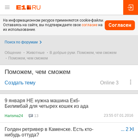
На информационном ресурсе применяются cookie-файлы.
Согласен
Оставаясь на сайте, вы подтверждаете свое
согласие
на
их использование.
Поиск по форумам
Общение
Животные
В добрые руки. Поможем, чем сможем
Поможем, чем сможем
Поможем, чем сможем
Создать тему
Online 3
9 января НЕ нужна машина Екб-
Билимбай для четырех кошек из ада
23:55 07.01.2016
Harisma24
13
Голден ретривер в Каменске. Есть кто-
...
2
нибудь оттуда?