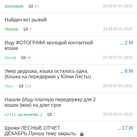
23:50 07.01.2016
Solncelerik
29
Найден кот рыжий
23:46 07.01.2016
Vtorchik
4
Ищу ФОТОГРАФА молодой контактной
...
2
кошке
23:40 07.01.2016
Муся
()
36
Умер дедушка, кошка осталось одна.
...
6
(Кошка на передержке у Юлии Лесты)
20:55 07.01.2016
Леро
134
Нашли (Ищу платную передержку для 2
кошек (мои) на длит срок
20:55 07.01.2016
мл
+1 (...pa komente...)
7
Щенки ЛЕСНЫЕ.ОТЧЕТ
...
17
ДЕКАБРЬ.Прошу тему закрыть.