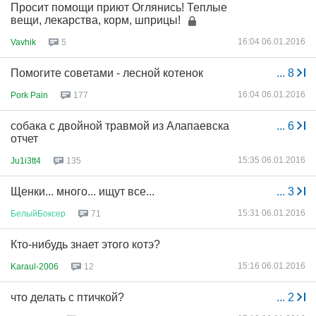
Просит помощи приют Оглянись! Теплые
вещи, лекарства, корм, шприцы!
16:04 06.01.2016
Vavhik
5
Помогите советами - лесной котенок
...
8
16:04 06.01.2016
Pork Pain
177
собака с двойной травмой из Алапаевска
...
6
отчет
15:35 06.01.2016
Ju1i3tt4
135
Щенки... много... ищут все...
...
3
15:31 06.01.2016
БелыйБоксер
71
Кто-нибудь знает этого котэ?
15:16 06.01.2016
Karaul-2006
12
что делать с птичкой?
...
2