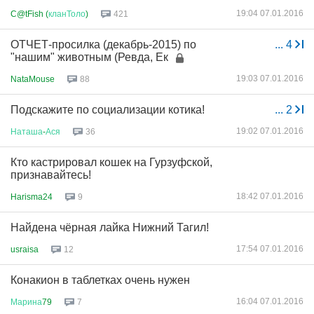
19:04 07.01.2016
C@tFish (
кланТоло
)
421
ОТЧЕТ-просилка (декабрь-2015) по
...
4
"нашим" животным (Ревда, Ек
19:03 07.01.2016
NataMouse
88
Подскажите по социализации котика!
...
2
19:02 07.01.2016
Наташа
-
Ася
36
Кто кастрировал кошек на Гурзуфской,
признавайтесь!
18:42 07.01.2016
Harisma24
9
Найдена чёрная лайка Нижний Тагил!
17:54 07.01.2016
usraisa
12
Конакион в таблетках очень нужен
16:04 07.01.2016
Марина
79
7