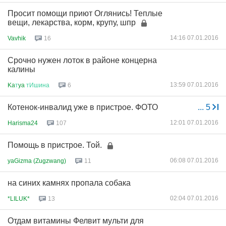
Просит помощи приют Оглянись! Теплые
вещи, лекарства, корм, крупу, шпр
14:16 07.01.2016
Vavhik
16
Срочно нужен лоток в районе концерна
калины
13:59 07.01.2016
Ka
т
ya
тИшина
6
Котенок-инвалид уже в пристрое. ФОТО
...
5
12:01 07.01.2016
Harisma24
107
Помощь в пристрое. Той.
06:08 07.01.2016
yaGizma (Zugzwang)
11
на синих камнях пропала собака
02:04 07.01.2016
*LILUK*
13
Отдам витамины Фелвит мульти для