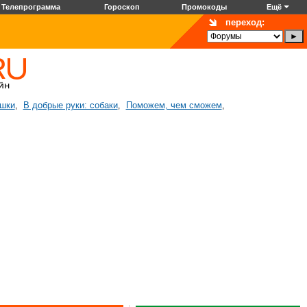
Телепрограмма
Гороскоп
Промокоды
Ещё
переход:
ошки
В добрые руки: собаки
Поможем, чем сможем
,
,
,