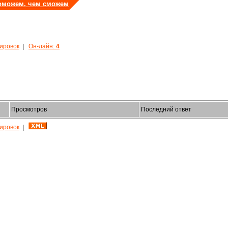
оможем, чем сможем
кировок
|
Он-лайн:
4
Просмотров
Последний ответ
кировок
|