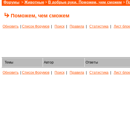
Форумы
>
Животные
>
В добрые руки. Поможем, чем сможем
>
П
Поможем, чем сможем
Обновить
|
Список Форумов
|
Поиск
|
Правила
|
Статистика
|
Лист бло
Темы
Автор
Ответы
Обновить
|
Список Форумов
|
Поиск
|
Правила
|
Статистика
|
Лист бло