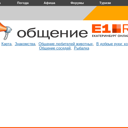
а
Погода
Афиша
Форумы
Туризм
Карта
Знакомства
Общение любителей животных
В добрые руки: к
:
,
,
,
Общение соседей
Рыбалка
,