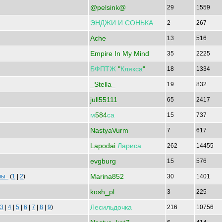
@pelsink@
29
1559
ЭНДЖИ
И
СОНЬКА
2
267
Ache
13
516
Empire In My Mind
35
2225
БФПТЖ
"
Клякса
"
18
1334
_Stella_
19
832
jull55111
65
2417
м
584
са
15
737
NastyaVurm
7
617
Lapodai
Лариса
262
14455
evgburg
15
576
Marina852
олы
(
1
|
2
)
30
1401
kosh_pl
3
225
Лесильдочка
3
|
4
|
5
|
6
|
7
|
8
|
9
)
216
10756