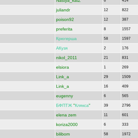
Nastya_katZ
6
414
juliandr
12
822
poison92
12
387
preferita
8
1557
Крюгерша
58
1597
АКузя
2
176
nikol_2011
21
831
elsiora
1
269
Link_a
29
1509
Link_a
16
409
eugenny
6
565
БФПТЖ
"
Клякса
"
39
2796
elena zem
11
601
koriza2000
6
333
bilibom
58
1972