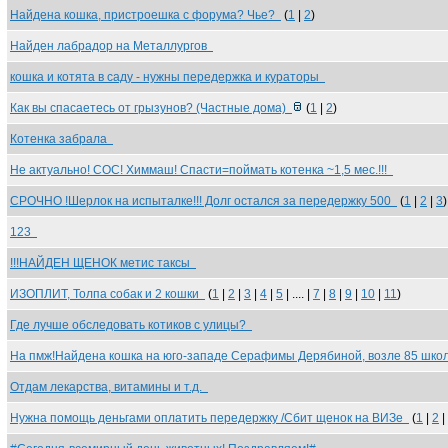
Найдена кошка, пристроешка с форума? Чье?
(
1
|
2
)
Найден лабрадор на Металлургов
кошка и котята в саду - нужны передержка и кураторы
Как вы спасаетесь от грызунов? (Частные дома)
(
1
|
2
)
Котенка забрала
Не актуально! СОС! Химмаш! Спасти=поймать котенка ~1,5 мес.!!!
СРОЧНО !Шерлок на испыталке!!! Долг остался за передержку 500
(
1
|
2
|
3
)
123
!!!НАЙДЕН ЩЕНОК метис таксы
ИЗОПЛИТ, Толпа собак и 2 кошки
(
1
|
2
|
3
|
4
|
5
| .... |
7
|
8
|
9
|
10
|
11
)
Где лучше обследовать котиков с улицы?
На пмж!Найдена кошка на юго-западе Серафимы Дерябиной, возле 85 шк
Отдам лекарства, витамины и т.д.
Нужна помощь деньгами оплатить передержку /Сбит щенок на ВИЗе
(
1
|
2
|