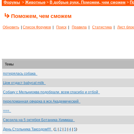
Форумы
>
Животные
>
В добрые руки. Поможем, чем сможем
>
П
Поможем, чем сможем
Обновить
|
Список Форумов
|
Поиск
|
Правила
|
Статистика
|
Лист бло
Темы
потерялась собака
Црж отдаст babycat milk
Собаку с Мельниоква подобрали. всем спасибо и отбой
переломанная овчарка в жск Академический
===
Свозила на 5 октября Ботаника-Химмаш
День Стольника Таксодом!!!!
(
1
|
2
|
3
|
4
|
5
)