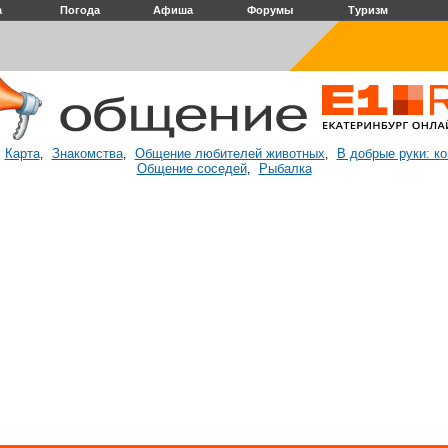
а
Погода
Афиша
Форумы
Туризм
Карта
Знакомства
Общение любителей животных
В добрые руки: к
:
,
,
,
Общение соседей
Рыбалка
,