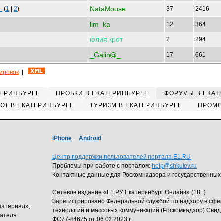
NataMouse
!
(
1
|
2
)
37
2416
lim_ka
12
364
юлия
крот
2
294
_Galin@_
17
661
кировок
|
ТЕРИНБУРГЕ
ПРОБКИ В ЕКАТЕРИНБУРГЕ
ФОРУМЫ В ЕКАТ
ЮТ В ЕКАТЕРИНБУРГЕ
ТУРИЗМ В ЕКАТЕРИНБУРГЕ
ПРОМО
iPhone
Android
Центр поддержки пользователей портала E1.RU
Проблемы при работе с порталом:
help@shkulev.ru
Контактные данные для Роскомнадзора и государственных
Сетевое издание «Е1.РУ Екатеринбург Онлайн» (18+)
Зарегистрировано Федеральной службой по надзору в сф
материал»,
технологий и массовых коммуникаций (Роскомнадзор) Свид
дателя
ФС77-84675 от 06.02.2023 г.