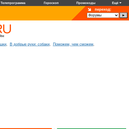
Телепрограмма
Гороскоп
Промокоды
Ещё
переход:
ошки
В добрые руки: собаки
Поможем, чем сможем
,
,
,