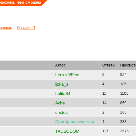
оможем, чем сможем
кировок
|
Он-лайн:
7
Автор
Ответы
Просмот
Lera v999as
5
554
lizka_s
4
186
Lolita64
11
1105
Ache
14
859
cristus
2
288
Пригоршня
счастья
4
233
TACSODOM
117
2675