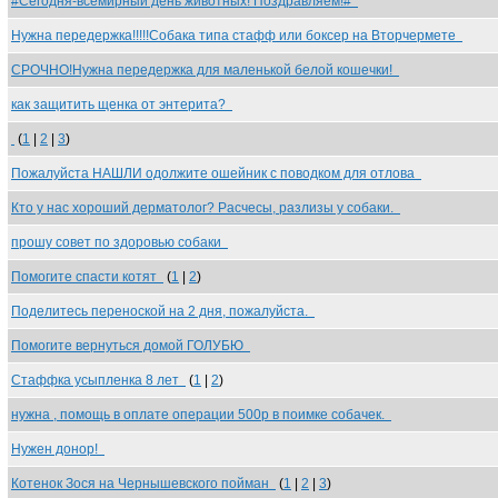
#Сегодня-всемирный день животных! Поздравляем!#
Нужна передержка!!!!!Собака типа стафф или боксер на Вторчермете
СРОЧНО!Нужна передержка для маленькой белой кошечки!
как защитить щенка от энтерита?
(
1
|
2
|
3
)
Пожалуйста НАШЛИ одолжите ошейник с поводком для отлова
Кто у нас хороший дерматолог? Расчесы, разлизы у собаки.
прошу совет по здоровью собаки
Помогите спасти котят
(
1
|
2
)
Поделитесь переноской на 2 дня, пожалуйста.
Помогите вернуться домой ГОЛУБЮ
Стаффка усыпленка 8 лет
(
1
|
2
)
нужна , помощь в оплате операции 500р в поимке собачек.
Нужен донор!
Котенок Зося на Чернышевского пойман
(
1
|
2
|
3
)