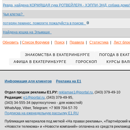
Ревда, найдена КОРМЯЩАЯ сука РОТВЕЙЛЕРА - ХЭППИ-ЭНД, собака дома
Чья клетка?
потерян пекинес. помогите пожалуйста в поиске.
Найдена кошка на Эльмаше
Обновить
|
Список Форумов
|
Поиск
|
Правила
|
Статистика
|
Лист бло
ЗНАКОМСТВА В ЕКАТЕРИНБУРГЕ
ПОГОДА В ЕКА
АФИША В ЕКАТЕРИНБУРГЕ
ГОРОСКОП
КУРСЫ ВАЛ
Информация для клиентов
Реклама на Е1
Отдел продаж рекламы Е1.РУ:
reklamae1@iportal.ru
, (343) 379-49-10
Редакция:
e1@iportal.ru
, (343) 379-49-95,
(343) 34-555-34 (круглосуточно - для новостей)
WhatsApp, Viber, Telegram: +7 909 704-57-70
Подписка на еженедельную рассылку E1.RU
Публикация материалов под меткой «На правах рекламы», «Партнёрский 
«Новости телекома» и «Новости компаний» оплачена из средств рекламо