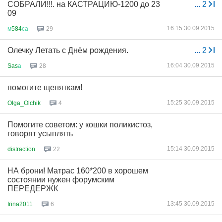
СОБРАЛИ!!!. на КАСТРАЦИЮ-1200 до 23
...
2
09
16:15 30.09.2015
м
584
са
29
Олечку Летать с Днём рождения.
...
2
16:04 30.09.2015
Sas
а
28
помогите щеняткам!
15:25 30.09.2015
Olga_Olchik
4
Помогите советом: у кошки поликистоз,
говорят усыплять
15:14 30.09.2015
distraction
22
НА брони! Матрас 160*200 в хорошем
состоянии нужен форумским
ПЕРЕДЕРЖК
13:45 30.09.2015
Irina2011
6