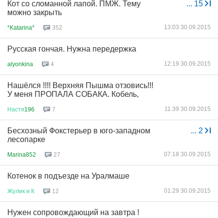
Кот со сломанной лапой. ПМЖ. Тему
...
15
можно закрыть
13:03 30.09.2015
*Katarina*
352
Русская гончая. Нужна передержка
12:19 30.09.2015
alyonkina
4
Нашёлся !!!! Верхняя Пышма отзовись!!!
У меня ПРОПАЛА СОБАКА. Кобель,
11:39 30.09.2015
Настя
196
7
Бесхозный Фокстерьер в юго-западном
...
2
лесопарке
07:18 30.09.2015
Marina852
27
Котенок в подъезде на Уралмаше
01:29 30.09.2015
Жулик
и
К
12
Нужен сопровождающий на завтра !