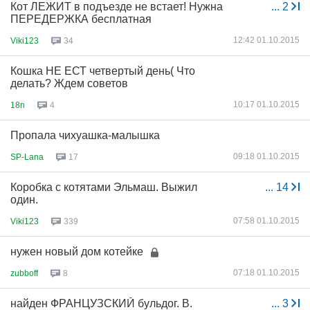
Кот ЛЕЖИТ в подъезде не встает! Нужна
...
2
ПЕРЕДЕРЖКА бесплатная
12:42 01.10.2015
Viki123
34
Кошка НЕ ЕСТ четвертый день( Что
делать? Ждем советов
10:17 01.10.2015
18n
4
Пропала чихуашка-малышка
09:18 01.10.2015
SP-Lana
17
Коробка с котятами Эльмаш. Выжил
...
14
один.
07:58 01.10.2015
Viki123
339
нужен новый дом котейке
07:18 01.10.2015
zubboff
8
найден ФРАНЦУЗСКИЙ бульдог. В.
...
3