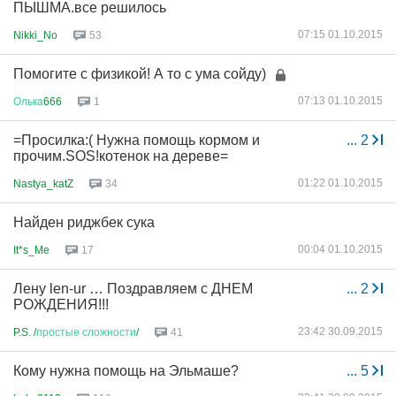
ПЫШМА.все решилось
07:15 01.10.2015
Nikki_No
53
Помогите с физикой! А то с ума сойду)
07:13 01.10.2015
Олька
666
1
=Просилка:( Нужна помощь кормом и
...
2
прочим.SOS!котенок на дереве=
01:22 01.10.2015
Nastya_katZ
34
Найден риджбек сука
00:04 01.10.2015
It*s_Me
17
Лену len-ur … Поздравляем с ДНЕМ
...
2
РОЖДЕНИЯ!!!
23:42 30.09.2015
P.S. /
простые
сложности
/
41
Кому нужна помощь на Эльмаше?
...
5