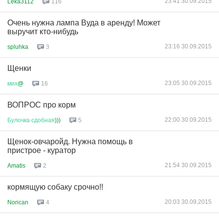
23:41 30.09.2015
Leka3112
116
Очень нужна лампа Вуда в аренду! Может
выручит кто-нибудь
23:16 30.09.2015
spluhka
3
Щенки
23:05 30.09.2015
мих
@
16
ВОПРОС про корм
22:00 30.09.2015
Булочка
сдобная
)))
5
Щенок-овчаройд. Нужна помощь в
пристрое - куратор
21:54 30.09.2015
Amatis
2
кормящую собаку срочно!!
20:03 30.09.2015
Norican
4