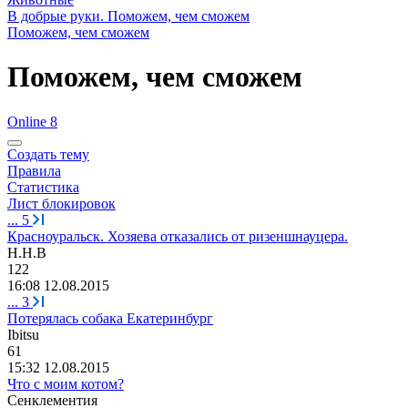
В добрые руки. Поможем, чем сможем
Поможем, чем сможем
Поможем, чем сможем
Online 8
Создать тему
Правила
Статистика
Лист блокировок
...
5
Красноуральск. Хозяева отказались от ризеншнауцера.
Н
.
Н
.
В
122
16:08 12.08.2015
...
3
Потерялась собака Екатеринбург
Ibitsu
61
15:32 12.08.2015
Что с моим котом?
Сенклементия