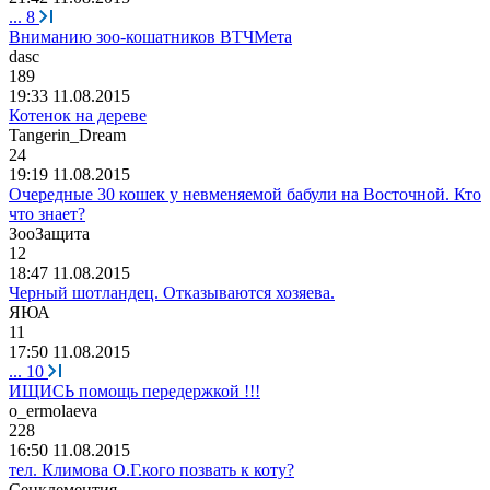
...
8
Вниманию зоо-кошатников ВТЧМета
dasc
189
19:33 11.08.2015
Котенок на дереве
Tangerin_Dream
24
19:19 11.08.2015
Очередные 30 кошек у невменяемой бабули на Восточной. Кто
что знает?
ЗооЗащита
12
18:47 11.08.2015
Черный шотландец. Отказываются хозяева.
ЯЮА
11
17:50 11.08.2015
...
10
ИЩИСЬ помощь передержкой !!!
o_ermolaeva
228
16:50 11.08.2015
тел. Климова О.Г.кого позвать к коту?
Сенклементия