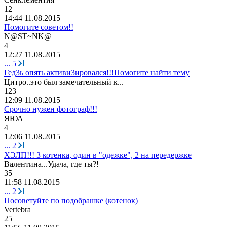
12
14:44 11.08.2015
Помогите советом!!
N@ST~NK@
4
12:27 11.08.2015
...
5
Гед3ь опять активи3ировался!!!Помогите найти тему
Цитро
..
это
был
замечательный
к
...
123
12:09 11.08.2015
Срочно нужен фотограф!!!
ЯЮА
4
12:06 11.08.2015
...
2
ХЭЛП!!! 3 котенка, один в "одежке", 2 на передержке
Валентина
...
Удача
,
где
ты
?!
35
11:58 11.08.2015
...
2
Посоветуйте по подобрашке (котенок)
Vertebra
25