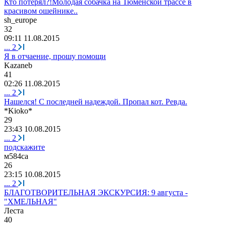
Кто потерял?!Молодая собачка на Тюменской трассе в
красивом ошейнике..
sh_europe
32
09:11 11.08.2015
...
2
Я в отчаение, прошу помощи
Kazaneb
41
02:26 11.08.2015
...
2
Нашелся! С последней надеждой. Пропал кот. Ревда.
*Kioko*
29
23:43 10.08.2015
...
2
подскажите
м
584
са
26
23:15 10.08.2015
...
2
БЛАГОТВОРИТЕЛЬНАЯ ЭКСКУРСИЯ: 9 августа -
"ХМЕЛЬНАЯ"
Леста
40