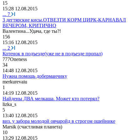
15
15:28 12.08.2015
...
7
3 дегтярские кисы.ОТВЕЗТИ КОРМ ЦИРК-КАРНАВАЛ
ВЕЧЕРОМ, КРИТИЧНО
Валентина
...
Удача
,
где
ты
?!
156
15:16 12.08.2015
...
2
Котенок в подъезде(уже не в подъезде пропал)
777Oneness
34
14:48 12.08.2015
Нужна помощь доберманчику
merkurevaiu
1
14:19 12.08.2015
Найдены ДВА мелкаша. Может кто потерял?
lizka_s
5
13:40 12.08.2015
виз. у забора молодой овчаройд в строгом ошейнике
Marsik (
счастливая
планета
)
10
13:29 12.08.2015