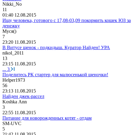
Nikki_No
11
01:40 12.08.2015
Ищу человека, готового с 17,08-03,09 покормить кошек ЮЗ за
денежку
Муся
()
7
23:20 11.08.2015
В Витусе щенок - подкидыш. Куратор Найден! УРА
nikol_2011
13
23:15 11.08.2015
...
3
Поделитесь РК стартер для малюсенькой щеночки!
Helper1973
56
23:13 11.08.2015
Найден джек-рассел
Koshka Ann
3
22:55 11.08.2015
Питание для новорожденных котят - отдам
SM-UVC
5
21:42 11.08.2015