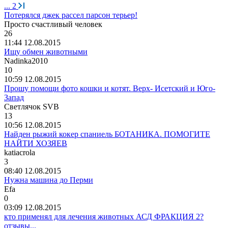
...
2
Потерялся джек рассел парсон терьер!
Просто
счастливый
человек
26
11:44 12.08.2015
Ищу обмен животными
Nadinka2010
10
10:59 12.08.2015
Прошу помощи фото кошки и котят. Верх- Исетский и Юго-
Запад
Светлячок
SVB
13
10:56 12.08.2015
Найден рыжий кокер спаниель БОТАНИКА. ПОМОГИТЕ
НАЙТИ ХОЗЯЕВ
katiacrola
3
08:40 12.08.2015
Нужна машина до Перми
Efa
0
03:09 12.08.2015
кто применял для лечения животных АСД ФРАКЦИЯ 2?
отзывы...