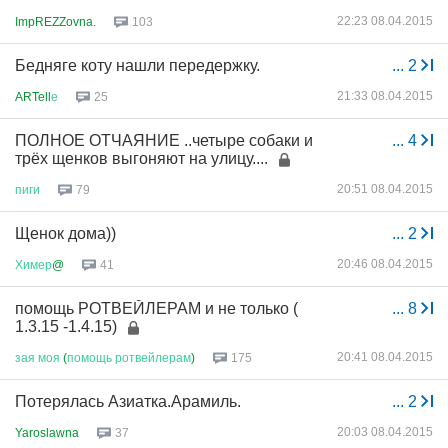
22:23 08.04.2015
ImpREZZovna.
103
Бедняге коту нашли передержку.
...
2
21:33 08.04.2015
ARTell
е
25
ПОЛНОЕ ОТЧАЯНИЕ ..четыре собаки и
...
4
трёх щенков выгоняют на улицу....
20:51 08.04.2015
пиги
79
Щенок дома))
...
2
20:46 08.04.2015
Химер
@
41
помощь РОТВЕЙЛЕРАМ и не только (
...
8
1.3.15 -1.4.15)
20:41 08.04.2015
зая
моя
(
помощь
ротвейлерам
)
175
Потерялась Азиатка.Арамиль.
...
2
20:03 08.04.2015
Yaroslawna
37