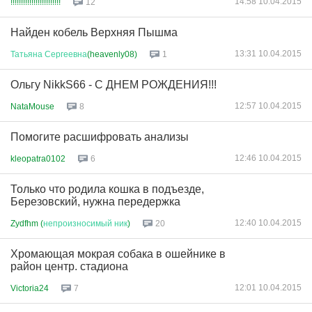
14:58 10.04.2015
!!!!!!!!!!!!!!!!!!!!!!!!
12
Найден кобель Верхняя Пышма
13:31 10.04.2015
Татьяна
Сергеевна
(heavenly08)
1
Ольгу NikkS66 - С ДНЕМ РОЖДЕНИЯ!!!
12:57 10.04.2015
NataMouse
8
Помогите расшифровать анализы
12:46 10.04.2015
kleopatra0102
6
Только что родила кошка в подъезде,
Березовский, нужна передержка
12:40 10.04.2015
Zydfhm (
непроизносимый
ник
)
20
Хромающая мокрая собака в ошейнике в
район центр. стадиона
12:01 10.04.2015
Victoria24
7