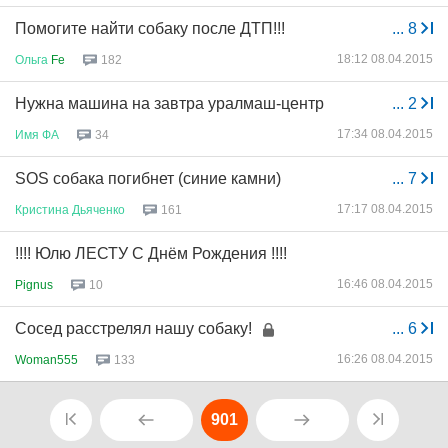
Помогите найти собаку после ДТП!!!
...
8
18:12 08.04.2015
Ольга
Fe
182
Нужна машина на завтра уралмаш-центр
...
2
17:34 08.04.2015
Имя
ФА
34
SOS собака погибнет (синие камни)
...
7
17:17 08.04.2015
Кристина
Дьяченко
161
!!!! Юлю ЛЕСТУ С Днём Рождения !!!!
16:46 08.04.2015
Pignus
10
Сосед расстрелял нашу собаку!
...
6
16:26 08.04.2015
Woman555
133
901