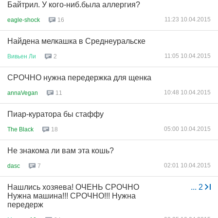
Байтрил. У кого-ниб.была аллергия?
11:23 10.04.2015
eagle-shock
16
Найдена мелкашка в Среднеуральске
11:05 10.04.2015
Вивьен
Ли
2
СРОЧНО нужна передержка для щенка
10:48 10.04.2015
annaVegan
11
Пиар-куратора бы стаффу
05:00 10.04.2015
The Black
18
Не знакома ли вам эта кошь?
02:01 10.04.2015
dasc
7
Нашлись хозяева! ОЧЕНЬ СРОЧНО
...
2
Нужна машина!!! СРОЧНО!!! Нужна
передерж