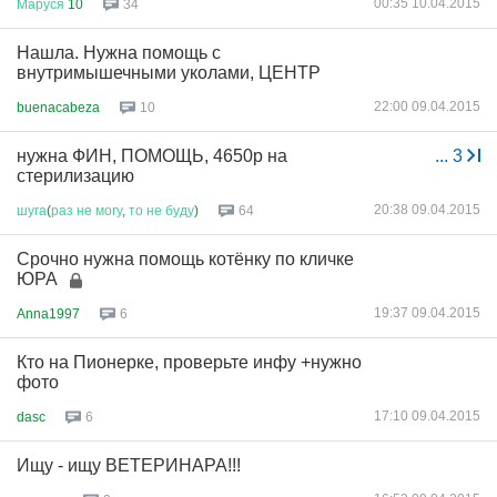
00:35 10.04.2015
Маруся
10
34
Нашла. Нужна помощь с
внутримышечными уколами, ЦЕНТР
22:00 09.04.2015
buenacabeza
10
нужна ФИН, ПОМОЩЬ, 4650р на
...
3
стерилизацию
20:38 09.04.2015
шуга
(
раз
не
могу
,
то
не
буду
)
64
Срочно нужна помощь котёнку по кличке
ЮРА
19:37 09.04.2015
Anna1997
6
Кто на Пионерке, проверьте инфу +нужно
фото
17:10 09.04.2015
dasc
6
Ищу - ищу ВЕТЕРИНАРА!!!