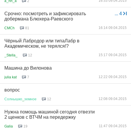
16:53 09.04.2015
a_nn_a
2
Срочно: посмотреть и зафиксировать
...
4
добермана Блюхера-Раевского
16:14 09.04.2015
CMCh
81
Чёрный Лабродор или типаЛабр в
Академическом, не терялся!?
15:17 09.04.2015
_Stella_
12
Машина до Вилонова
12:22 09.04.2015
julia kat
7
вопрос
12:08 09.04.2015
Солнышко
_
земное
12
Нужна помощь машиной сегодня отвезти
2 щенков с ВТЧМ на передержку
11:47 09.04.2015
Galia
19