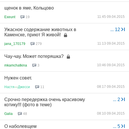
щенок в яме, Кольцово
11:45 09.04.2015
Exeunt
19
Ужасное содержание животных в
...
12
Каменске, приют Я живой!
11:13 09.04.2015
jana_170179
279
Чау-чау. Может потеряшка?
10:46 09.04.2015
mkamchatkina
3
Нужен совет.
08:17 09.04.2015
Настя
---
Джесси
11
Срочно передержка очень красивому
...
2
котику!!! (фото в теме)
08:10 09.04.2015
Galia
48
О наболевщем
...
5