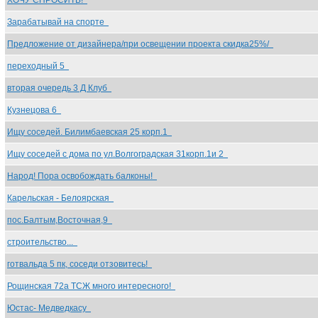
ХОЧУ СПРОСИТЬ!
Зарабатывай на спорте
Предложение от дизайнера/при освещении проекта скидка25%/
переходный 5
вторая очередь 3 Д Клуб
Кузнецова 6
Ищу соседей. Билимбаевская 25 корп.1
Ищу соседей с дома по ул.Волгоградская 31корп.1и 2
Народ! Пора освобождать балконы!
Карельская - Белоярская
пос.Балтым,Восточная,9
строительство...
готвальда 5 пк, соседи отзовитесь!
Рощинская 72а ТСЖ много интересного!
Юстас- Медведкасу