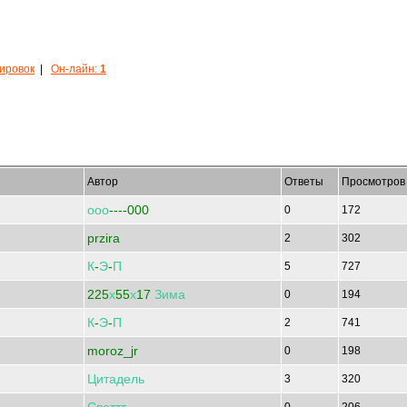
кировок
|
Он-лайн:
1
Автор
Ответы
Просмотров
ооо
----000
0
172
przira
2
302
К
-
Э
-
П
5
727
225
х
55
х
17
Зима
0
194
К
-
Э
-
П
2
741
moroz_jr
0
198
Цитадель
3
320