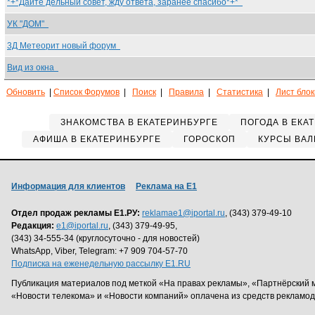
*+*Дайте дельный совет, жду ответа, заранее спасибо*+*
УК "ДОМ"
3Д Метеорит новый форум
Вид из окна
Обновить
|
Список Форумов
|
Поиск
|
Правила
|
Статистика
|
Лист бло
ЗНАКОМСТВА В ЕКАТЕРИНБУРГЕ
ПОГОДА В ЕКА
АФИША В ЕКАТЕРИНБУРГЕ
ГОРОСКОП
КУРСЫ ВАЛ
Информация для клиентов
Реклама на Е1
Отдел продаж рекламы Е1.РУ:
reklamae1@iportal.ru
, (343) 379-49-10
Редакция:
e1@iportal.ru
, (343) 379-49-95,
(343) 34-555-34 (круглосуточно - для новостей)
WhatsApp, Viber, Telegram: +7 909 704-57-70
Подписка на еженедельную рассылку E1.RU
Публикация материалов под меткой «На правах рекламы», «Партнёрский 
«Новости телекома» и «Новости компаний» оплачена из средств рекламо