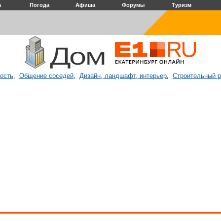
а
Погода
Афиша
Форумы
Туризм
ость
Общение соседей
Дизайн, ландшафт, интерьер
Строительный 
,
,
,