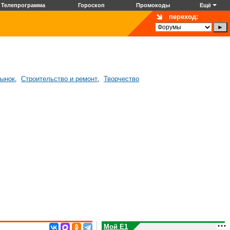
Телепрограмма
Гороскоп
Промокоды
Ещё
переход:
рынок
Строительство и ремонт
Творчество
,
,
Мой E1