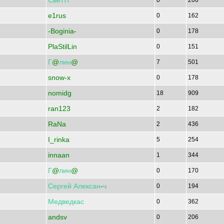
Светтт
0
206
e1rus
0
162
-Boginia-
0
178
PlaStilLin
0
151
Г
@
лин
@
7
501
snow-x
0
178
nomidg
18
909
ran123
2
182
RaNa
2
436
I_rinka
5
254
innaan
1
344
Г
@
лин
@
0
170
Сергей
Алексан
-
ч
0
194
Медведкас
0
362
andsv
0
206