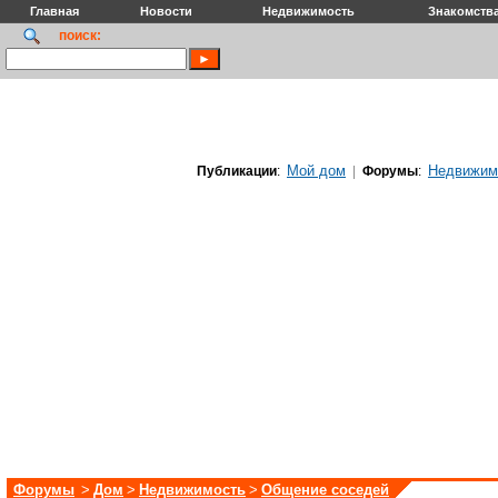
Главная
Новости
Недвижимость
Знакомств
поиск:
Мой дом
Недвижим
Публикации
:
|
Форумы
:
Форумы
>
Дом
>
Недвижимость
>
Общение соседей