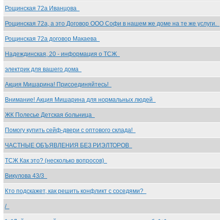
Рощинская 72а Иванцова
Рощинская 72а, а это Договор ООО Софи в нашем же доме на те же услуги.
Рощинская 72а договор Макаева
Надеждинская, 20 - информация о ТСЖ
электрик для вашего дома
Акция Мишарина! Присоединяйтесь!
Внимание! Акция Мишарина для нормальных людей
ЖК Полесье Детская больница
Помогу купить сейф-двери с оптового склада!
ЧАСТНЫЕ ОБЪЯВЛЕНИЯ БЕЗ РИЭЛТОРОВ
ТСЖ Как это? (несколько вопросов)
Викулова 43/3
Кто подскажет, как решить конфликт с соседями?
/