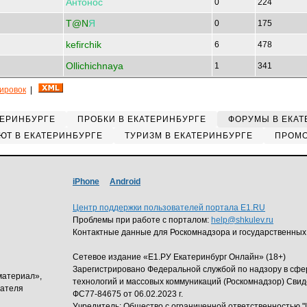
Антонос
0
224
T@N
Я
0
175
kefirchik
6
478
Ollichichnaya
1
341
кировок
|
ТЕРИНБУРГЕ
ПРОБКИ В ЕКАТЕРИНБУРГЕ
ФОРУМЫ В ЕКАТ
ЮТ В ЕКАТЕРИНБУРГЕ
ТУРИЗМ В ЕКАТЕРИНБУРГЕ
ПРОМО
iPhone
Android
Центр поддержки пользователей портала E1.RU
Проблемы при работе с порталом:
help@shkulev.ru
Контактные данные для Роскомнадзора и государственных
Сетевое издание «Е1.РУ Екатеринбург Онлайн» (18+)
Зарегистрировано Федеральной службой по надзору в сф
материал»,
технологий и массовых коммуникаций (Роскомнадзор) Свид
дателя
ФС77-84675 от 06.02.2023 г.
Учредитель: Общество с ограниченной ответственность