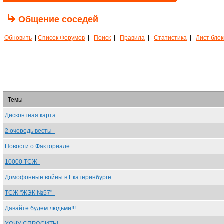
Общение соседей
Обновить
|
Список Форумов
|
Поиск
|
Правила
|
Статистика
|
Лист бло
Темы
Дисконтная карта
2 очередь весты
Новости о Факториале
10000 ТСЖ
Домофонные войны в Екатеринбурге
ТСЖ "ЖЭК №57"
Давайте будем людьми!!!