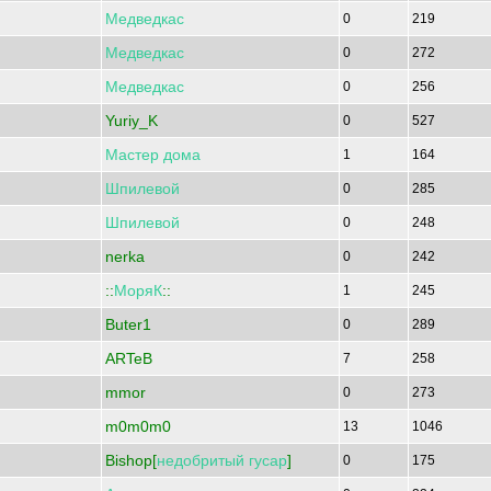
Медведкас
0
219
Медведкас
0
272
Медведкас
0
256
Yuriy_K
0
527
Мастер
дома
1
164
Шпилевой
0
285
Шпилевой
0
248
nerka
0
242
::
МоряК
::
1
245
Buter1
0
289
ARTeB
7
258
mmor
0
273
m0m0m0
13
1046
Bishop[
недобритый
гусар
]
0
175