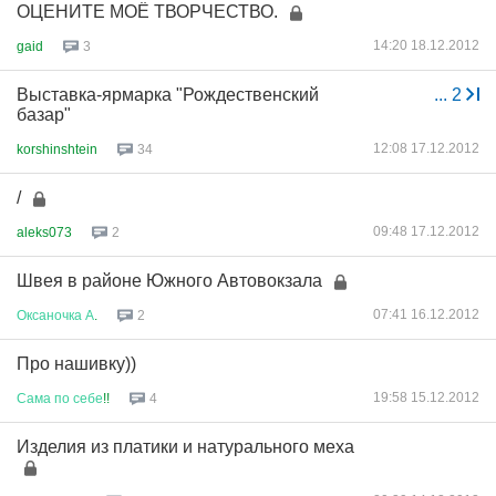
ОЦЕНИТЕ МОЁ ТВОРЧЕСТВО.
14:20 18.12.2012
gaid
3
Выставка-ярмарка "Рождественский
...
2
базар"
12:08 17.12.2012
korshinshtein
34
/
09:48 17.12.2012
aleks073
2
Швея в районе Южного Автовокзала
07:41 16.12.2012
Оксаночка
А
.
2
Про нашивку))
19:58 15.12.2012
Сама
по
себе
!!
4
Изделия из платики и натурального меха