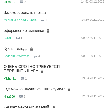
14:52 03.12.2012
aleks073
2
Задекорировать гнезда
14:50 30.11.2012
Маргоша
(
с
полки
бряк
)
1
оформление вышивки
09:32 30.11.2012
ВикаГ
.
1
Кукла Тильда
00:01 29.11.2012
Валерия
Ахметова
4
ОЧЕНЬ СРОЧНО ТРЕБУЕТСЯ
ПЕРЕШИТЬ ШУБУ
13:06 28.11.2012
Mishenko
1
Где можно научиться шить сумки?
12:53 28.11.2012
Nitra666
2
Ремонт меховых изделий.