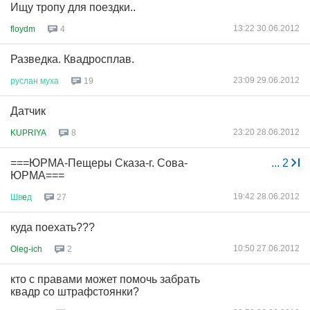
Ищу тропу для поездки..
13:22 30.06.2012
floydm
4
Разведка. Квадросплав.
23:09 29.06.2012
руслан
муха
19
Датчик
23:20 28.06.2012
KUPRIYA
8
===ЮРМА-Пещеры Сказа-г. Сова-
...
2
ЮРМА===
19:42 28.06.2012
Шв
e
д
27
куда поехать???
10:50 27.06.2012
Oleg-ich
2
кто с правами может помочь забрать
квадр со штрафстоянки?