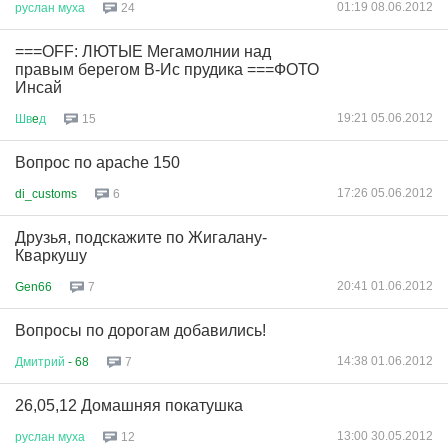
01:19 08.06.2012
руслан
муха
24
===OFF: ЛЮТЫЕ Мегамолнии над
правым берегом В-Ис прудика ===ФОТО
Инсай
19:21 05.06.2012
Шв
e
д
15
Вопрос по apache 150
17:26 05.06.2012
di_customs
6
Друзья, подскажите по Жигалану-
Кваркушу
20:41 01.06.2012
Gen66
7
Вопросы по дорогам добавились!
14:38 01.06.2012
Дмитрий
- 68
7
26,05,12 Домашняя покатушка
13:00 30.05.2012
руслан
муха
12