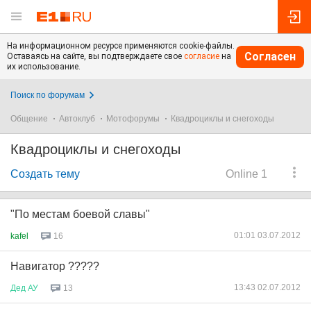
На информационном ресурсе применяются cookie-файлы.
Согласен
Оставаясь на сайте, вы подтверждаете свое
согласие
на
их использование.
Поиск по форумам
Общение
Автоклуб
Мотофорумы
Квадроциклы и снегоходы
Квадроциклы и снегоходы
Создать тему
Online 1
"По местам боевой славы"
01:01 03.07.2012
kafel
16
Навигатор ?????
13:43 02.07.2012
Дед
АУ
13