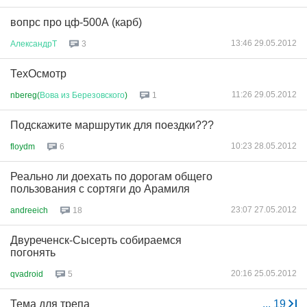
вопрс про цф-500А (карб)
13:46 29.05.2012
АлександрТ
3
ТехОсмотр
11:26 29.05.2012
nbereg(
Вова
из
Березовского
)
1
Подскажите маршрутик для поездки???
10:23 28.05.2012
floydm
6
Реально ли доехать по дорогам общего
пользования с сортяги до Арамиля
23:07 27.05.2012
andreeich
18
Двуреченск-Сысерть собираемся
погонять
20:16 25.05.2012
qvadroid
5
Тема для трепа
...
19