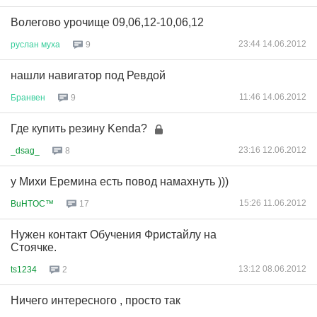
Волегово урочище 09,06,12-10,06,12
23:44 14.06.2012
руслан
муха
9
нашли навигатор под Ревдой
11:46 14.06.2012
Бранвен
9
Где купить резину Kenda?
23:16 12.06.2012
_dsag_
8
у Михи Еремина есть повод намахнуть )))
15:26 11.06.2012
BuHTOC™
17
Нужен контакт Обучения Фристайлу на
Стоячке.
13:12 08.06.2012
ts1234
2
Ничего интересного , просто так