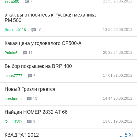
22:53 26.06.2012
sega500
7
а как вы относитесь к Русская механика
РМ 500
13:59 26.06.2012
Дмитрий
116
10
Какая цена у годовалого CF500-А
20:32 24.06.2012
Palata6
11
Выбор покрышек на BRP 400
17:01 21.06.2012
maas7777
6
Новый Гризли греется
14:44 20.06.2012
persheron
13
Найден НОМЕР 2832 АТ 66
13:05 19.06.2012
D
е
nis
Т
V©
0
КВАДРАТ 2012
...
5