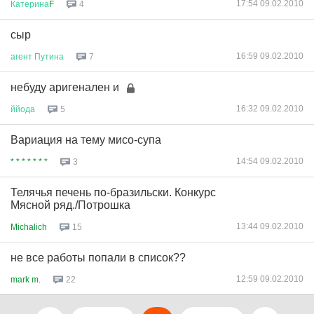
17:54 09.02.2010
Катерина
F
4
сыр
16:59 09.02.2010
агент
Путина
7
небуду аригенален и
16:32 09.02.2010
ййода
5
Вариация на тему мисо-супа
14:54 09.02.2010
* * * * * * *
3
Телячья печень по-бразильски. Конкурс
Мясной ряд./Потрошка
13:44 09.02.2010
Michalich
15
не все работы попали в список??
12:59 09.02.2010
mark m.
22