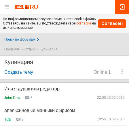
На информационном ресурсе применяются cookie-файлы.
Согласен
Оставаясь на сайте, вы подтверждаете свое
согласие
на
их использование.
Поиск по форумам
Общение
Отдых
Кулинария
Кулинария
Создать тему
Online 1
Или я дурак или редактор
22:05 13.02.2010
John Dow
5
апельсиновые манники с ирисом
19:55 13.02.2010
T
СБ
8