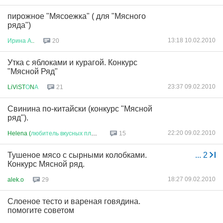
пирожное "Мясоежка" ( для "Мясного
ряда")
13:18 10.02.2010
Ирина
А
..
20
Утка с яблоками и курагой. Конкурс
"Мясной Ряд"
23:37 09.02.2010
LiViST
О
N
А
21
Свинина по-китайски (конкурс "Мясной
ряд").
22:20 09.02.2010
Helena (
любитель
вкусных
плюше
...
15
Тушеное мясо с сырными колобками.
...
2
Конкурс Мясной ряд.
18:27 09.02.2010
alek.o
29
Слоеное тесто и вареная говядина.
помогите советом