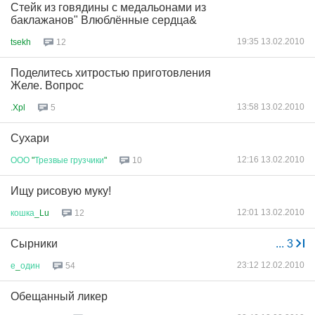
Стейк из говядины с медальонами из
баклажанов" Влюблённые сердца&
19:35 13.02.2010
tsekh
12
Поделитесь хитростью приготовления
Желе. Вопрос
13:58 13.02.2010
.Xpl
5
Сухари
12:16 13.02.2010
ООО
"
Трезвые
грузчики
"
10
Ищу рисовую муку!
12:01 13.02.2010
кошка
_Lu
12
Сырники
...
3
23:12 12.02.2010
е
_
один
54
Обещанный ликер