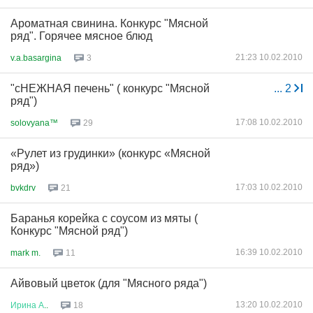
Ароматная свинина. Конкурс "Мясной
ряд". Горячее мясное блюд
21:23 10.02.2010
v.a.basargina
3
"сНЕЖНАЯ печень" ( конкурс "Мясной
...
2
ряд")
17:08 10.02.2010
solovyana™
29
«Рулет из грудинки» (конкурс «Мясной
ряд»)
17:03 10.02.2010
bvkdrv
21
Баранья корейка с соусом из мяты (
Конкурс "Мясной ряд")
16:39 10.02.2010
mark m.
11
Айвовый цветок (для "Мясного ряда")
13:20 10.02.2010
Ирина
А
..
18