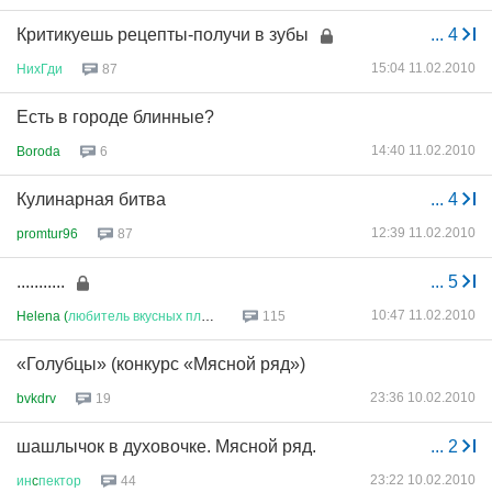
Критикуешь рецепты-получи в зубы
...
4
15:04 11.02.2010
НихГди
87
Есть в городе блинные?
14:40 11.02.2010
Boroda
6
Кулинарная битва
...
4
12:39 11.02.2010
promtur96
87
...........
...
5
10:47 11.02.2010
Helena (
любитель
вкусных
плюше
...
115
«Голубцы» (конкурс «Мясной ряд»)
23:36 10.02.2010
bvkdrv
19
шашлычок в духовочке. Мясной ряд.
...
2
23:22 10.02.2010
ин
c
пектор
44