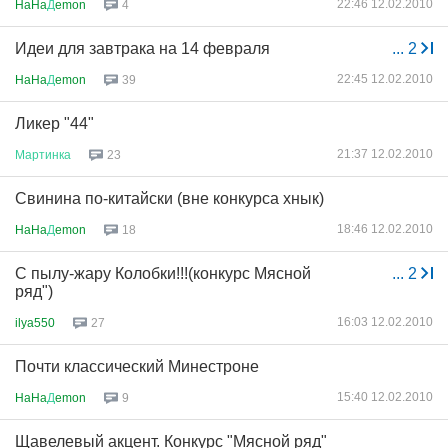
22:46 12.02.2010
HaHa
Д
emon
4
Идеи для завтрака на 14 февраля
...
2
22:45 12.02.2010
HaHa
Д
emon
39
Ликер "44"
21:37 12.02.2010
Мартинка
23
Свинина по-китайски (вне конкурса хнык)
18:46 12.02.2010
HaHa
Д
emon
18
С пылу-жару Колобки!!!(конкурс Мясной
...
2
ряд")
16:03 12.02.2010
ilya550
27
Почти классический Минестроне
15:40 12.02.2010
HaHa
Д
emon
9
Щавелевый акцент. Конкурс "Мясной ряд"