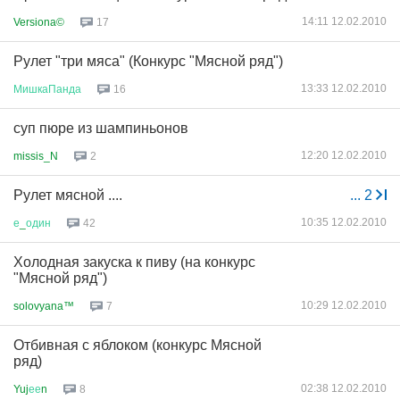
14:11 12.02.2010
Versiona©
17
Рулет "три мяса" (Конкурс "Мясной ряд")
13:33 12.02.2010
МишкаПанда
16
суп пюре из шампиньонов
12:20 12.02.2010
missis_N
2
Рулет мясной ....
...
2
10:35 12.02.2010
е
_
один
42
Холодная закуска к пиву (на конкурс
"Мясной ряд")
10:29 12.02.2010
solovyana™
7
Отбивная с яблоком (конкурс Мясной
ряд)
02:38 12.02.2010
Yuj
ее
n
8