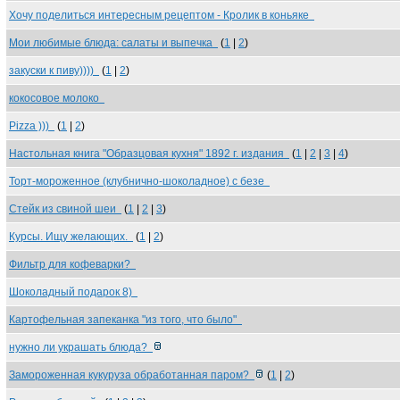
Хочу поделиться интересным рецептом - Кролик в коньяке
Мои любимые блюда: салаты и выпечка
(
1
|
2
)
закуски к пиву))))
(
1
|
2
)
кокосовое молоко
Pizza )))
(
1
|
2
)
Настольная книга "Образцовая кухня" 1892 г. издания
(
1
|
2
|
3
|
4
)
Торт-мороженное (клубнично-шоколадное) с безе
Стейк из свиной шеи
(
1
|
2
|
3
)
Курсы. Ищу желающих.
(
1
|
2
)
Фильтр для кофеварки?
Шоколадный подарок 8)
Картофельная запеканка "из того, что было"
нужно ли украшать блюда?
Замороженная кукуруза обработанная паром?
(
1
|
2
)