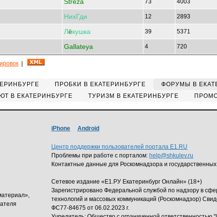
Streza
73
4003
НихГди
12
2893
Л
ё
кушка
39
5371
Gallateya
4
720
кировок
|
ТЕРИНБУРГЕ
ПРОБКИ В ЕКАТЕРИНБУРГЕ
ФОРУМЫ В ЕКАТ
ЮТ В ЕКАТЕРИНБУРГЕ
ТУРИЗМ В ЕКАТЕРИНБУРГЕ
ПРОМО
iPhone
Android
Центр поддержки пользователей портала E1.RU
Проблемы при работе с порталом:
help@shkulev.ru
Контактные данные для Роскомнадзора и государственных
Сетевое издание «Е1.РУ Екатеринбург Онлайн» (18+)
Зарегистрировано Федеральной службой по надзору в сф
материал»,
технологий и массовых коммуникаций (Роскомнадзор) Свид
дателя
ФС77-84675 от 06.02.2023 г.
Учредитель: Общество с ограниченной ответственность