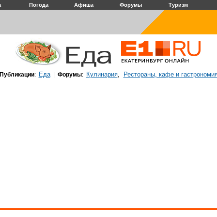
а
Погода
Афиша
Форумы
Туризм
Еда
Кулинария
Рестораны, кафе и гастрономи
Публикации
:
|
Форумы
:
,