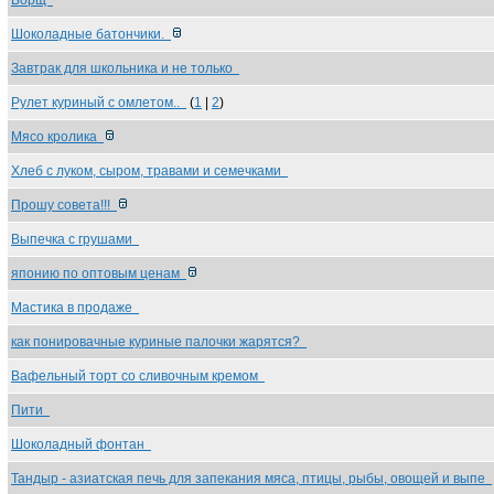
Борщ
Шоколадные батончики.
Завтрак для школьника и не только
Рулет куриный с омлетом..
(
1
|
2
)
Мясо кролика
Хлеб с луком, сыром, травами и семечками
Прошу совета!!!
Выпечка с грушами
японию по оптовым ценам
Мастика в продаже
как понировачные куриные палочки жарятся?
Вафельный торт со сливочным кремом
Пити
Шоколадный фонтан
Тандыр - азиатская печь для запекания мяса, птицы, рыбы, овощей и выпе