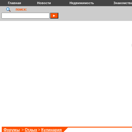
Главная
Новости
Недвижимость
Знакомств
поиск:
Форумы
>
Отдых
>
Кулинария