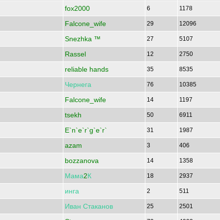
fox2000
6
1178
Falcone_wife
29
12096
Snezhka ™
27
5107
Rassel
12
2750
reliable hands
35
8535
Чернега
76
10385
Falcone_wife
14
1197
tsekh
50
6911
E`n`e`r`g`e`r`
31
1987
azam
3
406
bozzanova
14
1358
Мама
2
К
18
2937
инга
2
511
Иван
Стаканов
25
2501