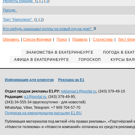
Рецепты борщей
(
1
|
2
|
3
)
Пигоди
Торт "Наполеон"
(
1
|
2
)
Кто-нибудь заказывал роллы на новый год на дом?
Обновить
|
Список Форумов
|
Поиск
|
Правила
|
Статистика
|
Лист бло
ЗНАКОМСТВА В ЕКАТЕРИНБУРГЕ
ПОГОДА В ЕКА
АФИША В ЕКАТЕРИНБУРГЕ
ГОРОСКОП
КУРСЫ ВАЛ
Информация для клиентов
Реклама на Е1
Отдел продаж рекламы Е1.РУ:
reklamae1@iportal.ru
, (343) 379-49-10
Редакция:
e1@iportal.ru
, (343) 379-49-95,
(343) 34-555-34 (круглосуточно - для новостей)
WhatsApp, Viber, Telegram: +7 909 704-57-70
Подписка на еженедельную рассылку E1.RU
Публикация материалов под меткой «На правах рекламы», «Партнёрский 
«Новости телекома» и «Новости компаний» оплачена из средств рекламо