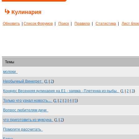
Кулинария
Обновить
|
Список Форумов
|
Поиск
|
Правила
|
Статистика
|
Лист бло
Темы
молоки
Необычный Винегрет
(
1
|
2
)
Конкурс Весенняя кулинария на Е1 - заявка - Плетенка из рыбы.
(
1
|
2
|
3
)
Только что узнал новость...
(
1
|
2
|
3
|
4
|
5
)
Вопрос любителям дичи
что приготовить из муксуна
(
1
|
2
)
Помогите рассчитать