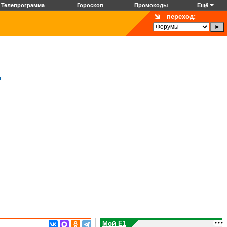
Телепрограмма
Гороскоп
Промокоды
Ещё
переход:
я
Мой E1