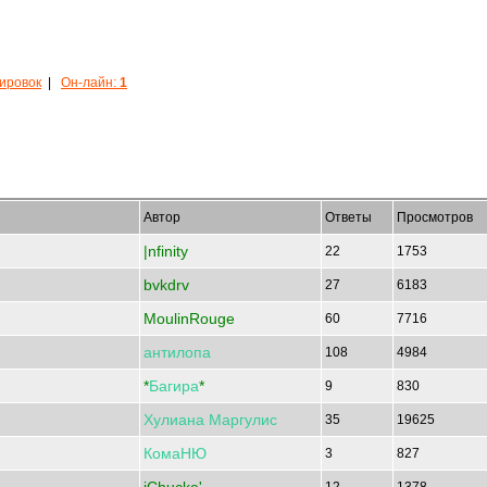
кировок
|
Он-лайн:
1
Автор
Ответы
Просмотров
|nfinity
22
1753
bvkdrv
27
6183
MoulinRouge
60
7716
антилопа
108
4984
*
Багира
*
9
830
Хулиана
Маргулис
35
19625
КомаНЮ
3
827