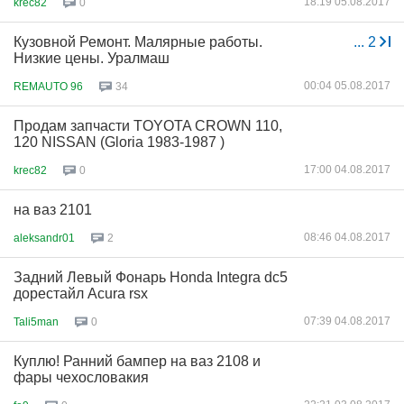
18:19 05.08.2017
krec82
0
Кузовной Ремонт. Малярные работы.
...
2
Низкие цены. Уралмаш
00:04 05.08.2017
REMAUTO 96
34
Продам запчасти TOYOTA CROWN 110,
120 NISSAN (Gloria 1983-1987 )
17:00 04.08.2017
krec82
0
на ваз 2101
08:46 04.08.2017
aleksandr01
2
Задний Левый Фонарь Honda Integra dc5
дорестайл Acura rsx
07:39 04.08.2017
Tali5man
0
Куплю! Ранний бампер на ваз 2108 и
фары чехословакия