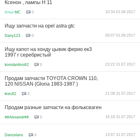
Ксенон , лампы Н 11
10:34 01.08.2017
Илья
MC
5
Ищу запчасти на opel astra gtc
00:07 01.08.2017
Dany123
0
Ищу капот на хонду цывик ферио ек3
1997 г серебристый
23:22 31.07.2017
konstantino82
0
Продам запчасти TOYOTA CROWN 110,
120 NISSAN (Gloria 1983-1987 )
21:38 31.07.2017
krec82
0
Продам разные запчасти на фольксваген
16:18 31.07.2017
##Alesandr##
0
13:07 31.07.2017
Dancelans
4