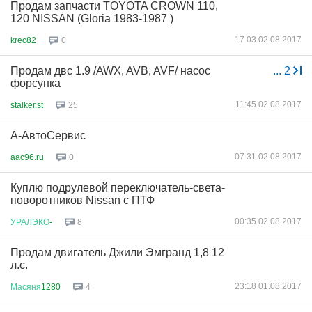
Продам запчасти TOYOTA CROWN 110,
120 NISSAN (Gloria 1983-1987 )
17:03 02.08.2017
krec82
0
Продам двс 1.9 /AWX, AVB, AVF/ насос
...
2
форсунка
11:45 02.08.2017
stalker.st
25
А-АвтоСервис
07:31 02.08.2017
aac96.ru
0
Куплю подрулевой переключатель-света-
поворотников Nissan с ПТФ
00:35 02.08.2017
УРАЛЭКО
-
8
Продам двигатель Джили Эмгранд 1,8 12
л.с.
23:18 01.08.2017
Масяня
1280
4