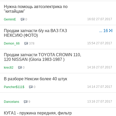
Нужна помощь автоэлектрика по
"китайцам"
16:02 27.07.2017
GeminiE
0
Продам запчасти б/у на ВАЗ ГАЗ
...
16
НЕКСИЮ (ФОТО)
15:54 27.07.2017
Demon_66
378
Продам запчасти TOYOTA CROWN 110,
120 NISSAN (Gloria 1983-1987 )
14:16 27.07.2017
krec82
0
В разборе Нексии более 40 штук
14:14 27.07.2017
Pancher$111$
0
13:16 27.07.2017
Dancelans
9
КУГА1 - пружина передняя, фильтр