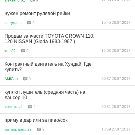
12:36 29.07.2017
aleksandr01
6
нужен ремонт рулевой рейки
15:45 28.07.2017
из
т
y
мана
0
Продам запчасти TOYOTA CROWN 110,
120 NISSAN (Gloria 1983-1987 )
12:03 28.07.2017
krec82
0
Контрактный двигатель на Хундай! Где
купить?
00:37 28.07.2017
AMIGoo
0
куплю глушитель (средняя часть) на
лансер 10
00:31 28.07.2017
хвостатый
2
приму в дар или за пиво/сок
16:59 27.07.2017
житель
дома
27
3