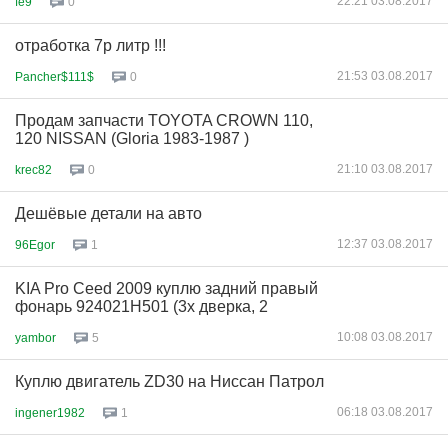
22:21 03.08.2017
fe9
0
отработка 7р литр !!!
21:53 03.08.2017
Pancher$111$
0
Продам запчасти TOYOTA CROWN 110,
120 NISSAN (Gloria 1983-1987 )
21:10 03.08.2017
krec82
0
Дешёвые детали на авто
12:37 03.08.2017
96Egor
1
KIA Pro Ceed 2009 куплю задний правый
фонарь 924021H501 (3х дверка, 2
10:08 03.08.2017
yambor
5
Куплю двигатель ZD30 на Ниссан Патрол
06:18 03.08.2017
ingener1982
1