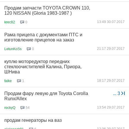
Продам запчасти TOYOTA CROWN 110,
120 NISSAN (Gloria 1983-1987 )
13:49 30.07.2017
krec82
0
Рама прицепа с документами ПТС и
изготовление прицепов на заказ
21:17 29.07.2017
LetunKoSs
0
куплю моторедуктор передних
стеклоочистителей Калина, Приора,
ШНива
18:17 29.07.2017
faike
1
Продам фару левую для Toyota Corolla
...
3
Runx/Allex
13:54 29.07.2017
rockyQ
54
продам генераторы на ваз