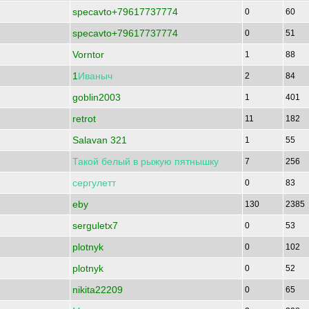
specavto+79617737774
0
60
specavto+79617737774
0
51
Vorntor
1
88
1
Иваныч
2
84
goblin2003
1
401
retrot
11
182
Salavan 321
1
55
Такой
белый
в
рыжую
пятнышку
7
256
сергулетт
0
83
eby
130
2385
serguletx7
0
53
plotnyk
0
102
plotnyk
0
52
nikita22209
0
65