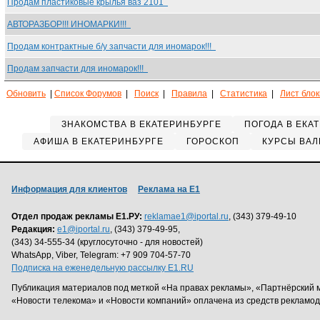
Продам пластиковые крылья ваз 2101
АВТОРАЗБОР!!! ИНОМАРКИ!!!
Продам контрактные б/у запчасти для иномарок!!!
Продам запчасти для иномарок!!!
Обновить
|
Список Форумов
|
Поиск
|
Правила
|
Статистика
|
Лист бло
ЗНАКОМСТВА В ЕКАТЕРИНБУРГЕ
ПОГОДА В ЕКА
АФИША В ЕКАТЕРИНБУРГЕ
ГОРОСКОП
КУРСЫ ВАЛ
Информация для клиентов
Реклама на Е1
Отдел продаж рекламы Е1.РУ:
reklamae1@iportal.ru
, (343) 379-49-10
Редакция:
e1@iportal.ru
, (343) 379-49-95,
(343) 34-555-34 (круглосуточно - для новостей)
WhatsApp, Viber, Telegram: +7 909 704-57-70
Подписка на еженедельную рассылку E1.RU
Публикация материалов под меткой «На правах рекламы», «Партнёрский 
«Новости телекома» и «Новости компаний» оплачена из средств рекламо