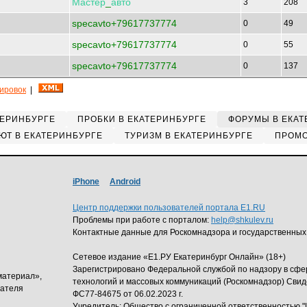
Мастер
_
авто
3
208
specavto+79617737774
0
49
specavto+79617737774
0
55
specavto+79617737774
0
137
кировок
|
ТЕРИНБУРГЕ
ПРОБКИ В ЕКАТЕРИНБУРГЕ
ФОРУМЫ В ЕКАТ
ЮТ В ЕКАТЕРИНБУРГЕ
ТУРИЗМ В ЕКАТЕРИНБУРГЕ
ПРОМО
iPhone
Android
Центр поддержки пользователей портала E1.RU
Проблемы при работе с порталом:
help@shkulev.ru
Контактные данные для Роскомнадзора и государственных
Сетевое издание «Е1.РУ Екатеринбург Онлайн» (18+)
Зарегистрировано Федеральной службой по надзору в сф
материал»,
технологий и массовых коммуникаций (Роскомнадзор) Свид
дателя
ФС77-84675 от 06.02.2023 г.
Учредитель: Общество с ограниченной ответственность