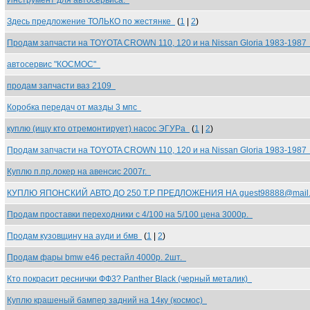
Инструмент для автосервиса.
Здесь предложение ТОЛЬКО по жестянке
(
1
|
2
)
Продам запчасти на TOYOTA CROWN 110, 120 и на Nissan Gloria 1983-198
автосервис "КОСМОС"
продам запчасти ваз 2109
Коробка передач от мазды 3 мпс
куплю (ищу кто отремонтирует) насос ЭГУРа
(
1
|
2
)
Продам запчасти на TOYOTA CROWN 110, 120 и на Nissan Gloria 1983-198
Куплю п.пр.локер на авенсис 2007г.
КУПЛЮ ЯПОНСКИЙ АВТО ДО 250 Т.Р ПРЕДЛОЖЕНИЯ НА guest98888@mail
Продам проставки переходники с 4/100 на 5/100 цена 3000р.
Продам кузовщину на ауди и бмв
(
1
|
2
)
Продам фары bmw е46 рестайл 4000р. 2шт.
Кто покрасит реснички ФФ3? Panther Black (черный металик)
Куплю крашеный бампер задний на 14ку (космос)