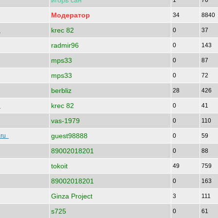
игорь
сан
1
76
Модератор
34
8840
krec 82
7
0
37
radmir96
0
143
mps33
0
87
mps33
0
72
berbliz
28
426
krec 82
7
0
41
vas-1979
0
110
guest98888
.ru
0
59
89002018201
0
88
tokoit
49
759
89002018201
0
163
Ginza Project
3
111
s725
0
61