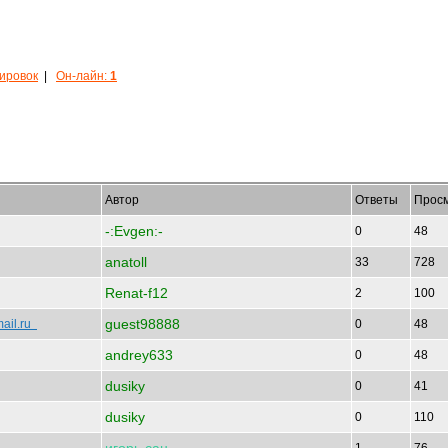
кировок
|
Он-лайн:
1
Автор
Ответы
Прос
-:Evgen:-
0
48
anatoll
33
728
Renat-f12
2
100
guest98888
ail.ru
0
48
andrey633
0
48
dusiky
0
41
dusiky
0
110