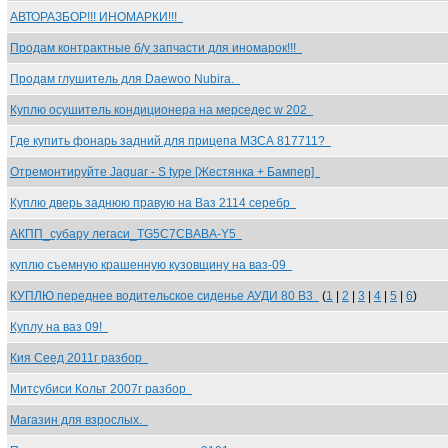
АВТОРАЗБОР!!! ИНОМАРКИ!!!
Продам контрактные б/у запчасти для иномарок!!!
Продам глушитель для Daewoo Nubira.
Куплю осушитель кондиционера на мерседес w 202
Где купить фонарь задний для прицепа МЗСА 817711?
Отремонтируйте Jaguar - S type [Жестянка + Бампер]
Куплю дверь заднюю правую на Ваз 2114 серебр
АКПП_субару легаси_TG5C7CBABA-Y5
куплю съемную крашенную кузовщину на ваз-09
КУПЛЮ переднее водительское сиденье АУДИ 80 B3
(
1
|
2
|
3
|
4
|
5
|
6
)
Куплу на ваз 09!
Кия Сеед 2011г разбор
Митсубиси Кольт 2007г разбор
Магазин для взрослых.