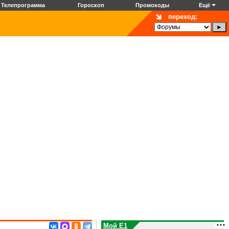
Телепрограмма
Гороскоп
Промокоды
Ещё
переход:
Мой E1