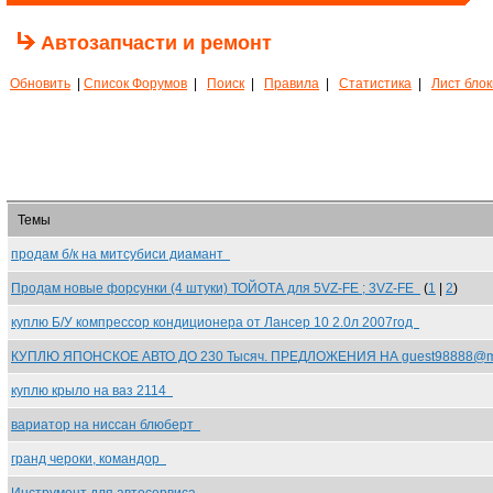
Автозапчасти и ремонт
Обновить
|
Список Форумов
|
Поиск
|
Правила
|
Статистика
|
Лист бло
Темы
продам б/к на митсубиси диамант
Продам новые форсунки (4 штуки) ТОЙОТА для 5VZ-FE ; 3VZ-FE
(
1
|
2
)
куплю Б/У компрессор кондиционера от Лансер 10 2.0л 2007год
КУПЛЮ ЯПОНСКОЕ АВТО ДО 230 Тысяч. ПРЕДЛОЖЕНИЯ НА guest98888@m
куплю крыло на ваз 2114
вариатор на ниссан блюберт
гранд чероки, командор