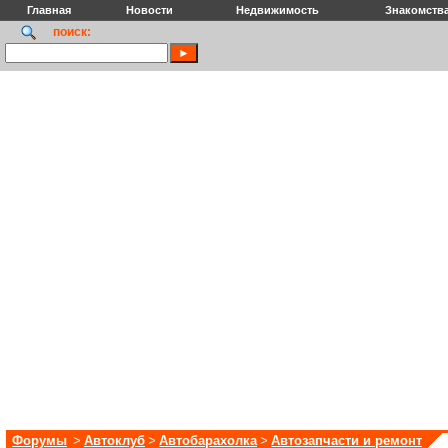
Главная
Новости
Недвижимость
Знакомств
поиск:
Форумы
>
Автоклуб
>
Автобарахолка
>
Автозапчасти и ремонт